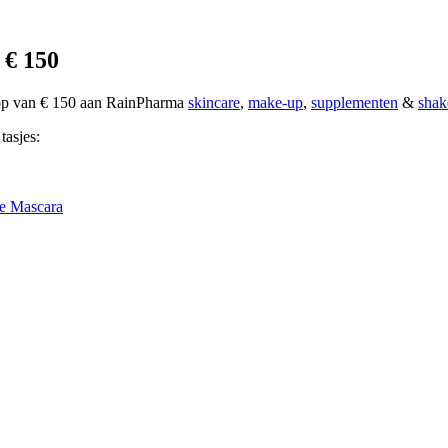
 € 150
oop van € 150 aan RainPharma
skincare
,
make-up
,
supplementen
&
shak
tasjes:
e Mascara