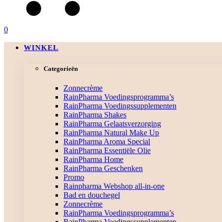
0
WINKEL
Categorieën
Zonnecrème
RainPharma Voedingsprogramma’s
RainPharma Voedingssupplementen
RainPharma Shakes
RainPharma Gelaatsverzorging
RainPharma Natural Make Up
RainPharma Aroma Special
RainPharma Essentiële Olie
RainPharma Home
RainPharma Geschenken
Promo
Rainpharma Webshop all-in-one
Bad en douchegel
Zonnecrème
RainPharma Voedingsprogramma’s
RainPharma Voedingssupplementen