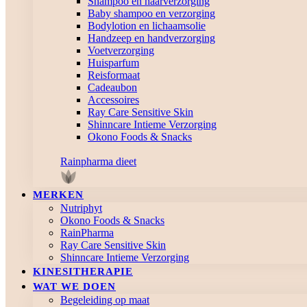
Shampoo en haarverzorging
Baby shampoo en verzorging
Bodylotion en lichaamsolie
Handzeep en handverzorging
Voetverzorging
Huisparfum
Reisformaat
Cadeaubon
Accessoires
Ray Care Sensitive Skin
Shinncare Intieme Verzorging
Okono Foods & Snacks
Rainpharma dieet
MERKEN
Nutriphyt
Okono Foods & Snacks
RainPharma
Ray Care Sensitive Skin
Shinncare Intieme Verzorging
KINESITHERAPIE
WAT WE DOEN
Begeleiding op maat