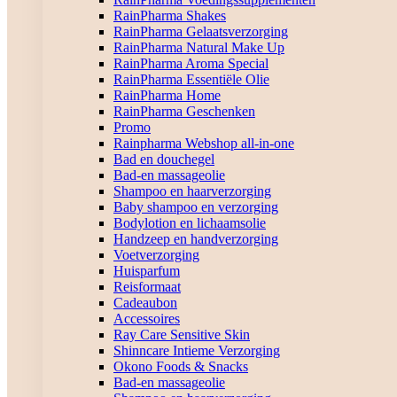
RainPharma Shakes
RainPharma Gelaatsverzorging
RainPharma Natural Make Up
RainPharma Aroma Special
RainPharma Essentiële Olie
RainPharma Home
RainPharma Geschenken
Promo
Rainpharma Webshop all-in-one
Bad en douchegel
Bad-en massageolie
Shampoo en haarverzorging
Baby shampoo en verzorging
Bodylotion en lichaamsolie
Handzeep en handverzorging
Voetverzorging
Huisparfum
Reisformaat
Cadeaubon
Accessoires
Ray Care Sensitive Skin
Shinncare Intieme Verzorging
Okono Foods & Snacks
Bad-en massageolie