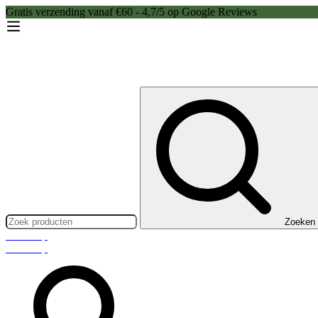
Gratis verzending vanaf €60 - 4,7/5 op Google Reviews
Zoeken:
Zoeken
Webshop
Webshop