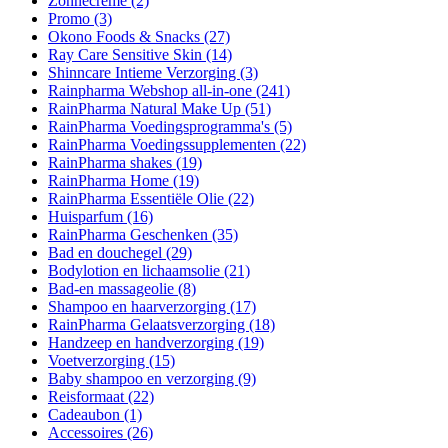
Zonnecrème
(2)
Promo
(3)
Okono Foods & Snacks
(27)
Ray Care Sensitive Skin
(14)
Shinncare Intieme Verzorging
(3)
Rainpharma Webshop all-in-one
(241)
RainPharma Natural Make Up
(51)
RainPharma Voedingsprogramma's
(5)
RainPharma Voedingssupplementen
(22)
RainPharma shakes
(19)
RainPharma Home
(19)
RainPharma Essentiële Olie
(22)
Huisparfum
(16)
RainPharma Geschenken
(35)
Bad en douchegel
(29)
Bodylotion en lichaamsolie
(21)
Bad-en massageolie
(8)
Shampoo en haarverzorging
(17)
RainPharma Gelaatsverzorging
(18)
Handzeep en handverzorging
(19)
Voetverzorging
(15)
Baby shampoo en verzorging
(9)
Reisformaat
(22)
Cadeaubon
(1)
Accessoires
(26)