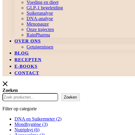
Voeding en dieet
GLP-1 begeleiding
Suikeranalyse
DNA-analyse
Menopauze
Onze trajecten
RainPharma
OVER ONS
Getuigenissen
BLOG
RECEPTEN
E-BOOKS
CONTACT
Zoeken
Zoeken
Filter op categorie
DNA en Suikermeter
(2)
Mondhygiëne
(3)
Nutriphyt
(6)