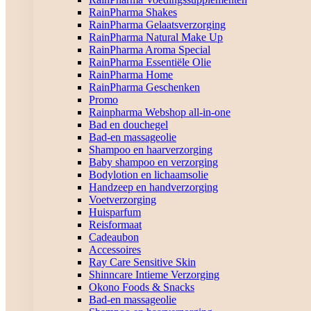
RainPharma Shakes
RainPharma Gelaatsverzorging
RainPharma Natural Make Up
RainPharma Aroma Special
RainPharma Essentiële Olie
RainPharma Home
RainPharma Geschenken
Promo
Rainpharma Webshop all-in-one
Bad en douchegel
Bad-en massageolie
Shampoo en haarverzorging
Baby shampoo en verzorging
Bodylotion en lichaamsolie
Handzeep en handverzorging
Voetverzorging
Huisparfum
Reisformaat
Cadeaubon
Accessoires
Ray Care Sensitive Skin
Shinncare Intieme Verzorging
Okono Foods & Snacks
Bad-en massageolie