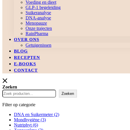
Voeding en dieet
GLP-1 begeleiding
Suikeranalyse
DNA-analyse
Menopauze
Onze trajecten
RainPharma
OVER ONS
Getuigenissen
BLOG
RECEPTEN
E-BOOKS
CONTACT
Zoeken
Zoeken
Filter op categorie
DNA en Suikermeter
(2)
Mondhygiëne
(3)
Nutriphyt
(6)