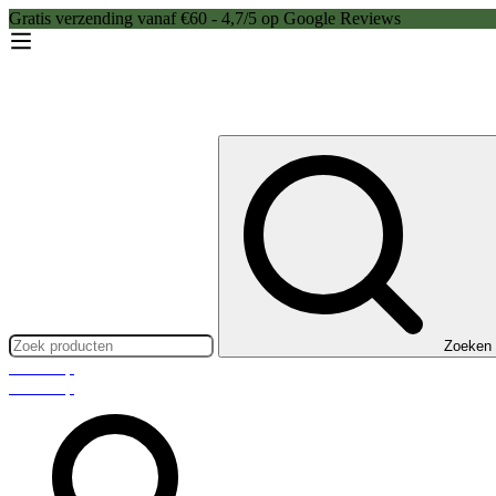
Gratis verzending vanaf €60 - 4,7/5 op Google Reviews
Zoeken:
Zoeken
Webshop
Webshop