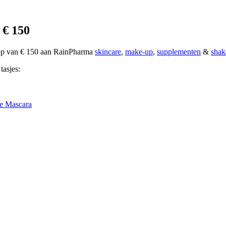
 € 150
oop van € 150 aan RainPharma
skincare
,
make-up
,
supplementen
&
shak
tasjes:
e Mascara