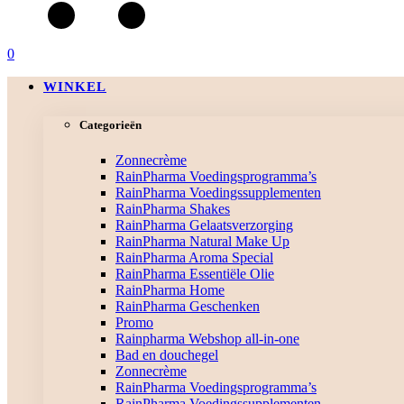
0
WINKEL
Categorieën
Zonnecrème
RainPharma Voedingsprogramma’s
RainPharma Voedingssupplementen
RainPharma Shakes
RainPharma Gelaatsverzorging
RainPharma Natural Make Up
RainPharma Aroma Special
RainPharma Essentiële Olie
RainPharma Home
RainPharma Geschenken
Promo
Rainpharma Webshop all-in-one
Bad en douchegel
Zonnecrème
RainPharma Voedingsprogramma’s
RainPharma Voedingssupplementen