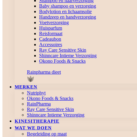
Shampoo en haarverzorging
Baby shampoo en verzorging
Bodylotion en lichaamsolie
Handzeep en handverzorging
Voetverzorging
Huisparfum
Reisformaat
Cadeaubon
Accessoires
Ray Care Sensitive Skin
Shinncare Intieme Verzorging
Okono Foods & Snacks
Rainpharma dieet
MERKEN
Nutriphyt
Okono Foods & Snacks
RainPharma
Ray Care Sensitive Skin
Shinncare Intieme Verzorging
KINESITHERAPIE
WAT WE DOEN
Begeleiding op maat