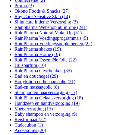
Zonnecrème
(2)
Promo
(3)
Okono Foods & Snacks
(27)
Ray Care Sensitive Skin
(14)
Shinncare Intieme Verzorging
(3)
Rainpharma Webshop all-in-one
(241)
RainPharma Natural Make Up
(51)
RainPharma Voedingsprogramma's
(5)
RainPharma Voedingssupplementen
(22)
RainPharma shakes
(19)
RainPharma Home
(19)
RainPharma Essentiële Olie
(22)
Huisparfum
(16)
RainPharma Geschenken
(35)
Bad en douchegel
(29)
Bodylotion en lichaamsolie
(21)
Bad-en massageolie
(8)
Shampoo en haarverzorging
(17)
RainPharma Gelaatsverzorging
(18)
Handzeep en handverzorging
(19)
Voetverzorging
(15)
Baby shampoo en verzorging
(9)
Reisformaat
(22)
Cadeaubon
(1)
Accessoires
(26)