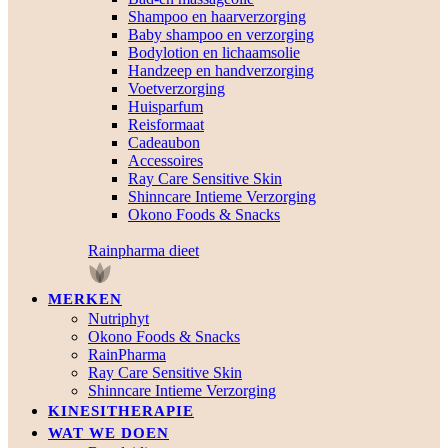
Shampoo en haarverzorging
Baby shampoo en verzorging
Bodylotion en lichaamsolie
Handzeep en handverzorging
Voetverzorging
Huisparfum
Reisformaat
Cadeaubon
Accessoires
Ray Care Sensitive Skin
Shinncare Intieme Verzorging
Okono Foods & Snacks
Rainpharma dieet
MERKEN
Nutriphyt
Okono Foods & Snacks
RainPharma
Ray Care Sensitive Skin
Shinncare Intieme Verzorging
KINESITHERAPIE
WAT WE DOEN