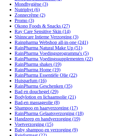
Mondhygiëne
(3)
Nutriphyt
(6)
Zonnecrème
(2)
Promo
(3)
Okono Foods & Snacks
(27)
Ray Care Sensitive Skin
(14)
Shinncare Intieme Verzorging
(3)
Rainpharma Webshop all-in-one
(241)
RainPharma Natural Make Up
(51)
RainPharma Voedingsprogramma's
(5)
RainPharma Voedingssupplementen
(22)
RainPharma shakes
(19)
RainPharma Home
(19)
RainPharma Essentiële Olie
(22)
Huisparfum
(16)
RainPharma Geschenken
(35)
Bad en douchegel
(29)
Bodylotion en lichaamsolie
(21)
Bad-en massageolie
(8)
Shampoo en haarverzorging
(17)
RainPharma Gelaatsverzorging
(18)
Handzeep en handverzorging
(19)
Voetverzorging
(15)
Baby shampoo en verzorging
(9)
Reisformaat
(22)