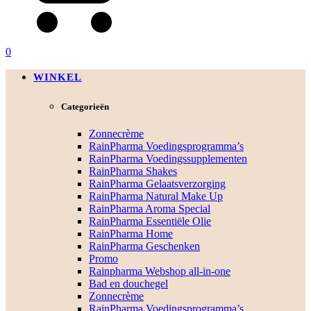
0
WINKEL
Categorieën
Zonnecrème
RainPharma Voedingsprogramma’s
RainPharma Voedingssupplementen
RainPharma Shakes
RainPharma Gelaatsverzorging
RainPharma Natural Make Up
RainPharma Aroma Special
RainPharma Essentiële Olie
RainPharma Home
RainPharma Geschenken
Promo
Rainpharma Webshop all-in-one
Bad en douchegel
Zonnecrème
RainPharma Voedingsprogramma’s