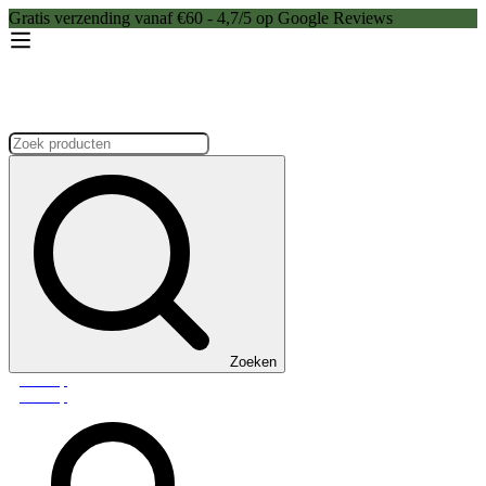
Gratis verzending vanaf €60 - 4,7/5 op Google Reviews
Zoeken:
Zoeken
Webshop
Webshop