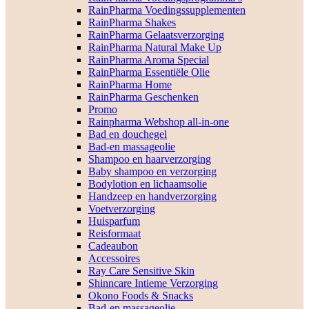
RainPharma Voedingssupplementen
RainPharma Shakes
RainPharma Gelaatsverzorging
RainPharma Natural Make Up
RainPharma Aroma Special
RainPharma Essentiële Olie
RainPharma Home
RainPharma Geschenken
Promo
Rainpharma Webshop all-in-one
Bad en douchegel
Bad-en massageolie
Shampoo en haarverzorging
Baby shampoo en verzorging
Bodylotion en lichaamsolie
Handzeep en handverzorging
Voetverzorging
Huisparfum
Reisformaat
Cadeaubon
Accessoires
Ray Care Sensitive Skin
Shinncare Intieme Verzorging
Okono Foods & Snacks
Bad-en massageolie