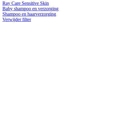
Ray Care Sensitive Skin
Baby shampoo en verzorging
Shampoo en haarverzorging
Verwijder filter