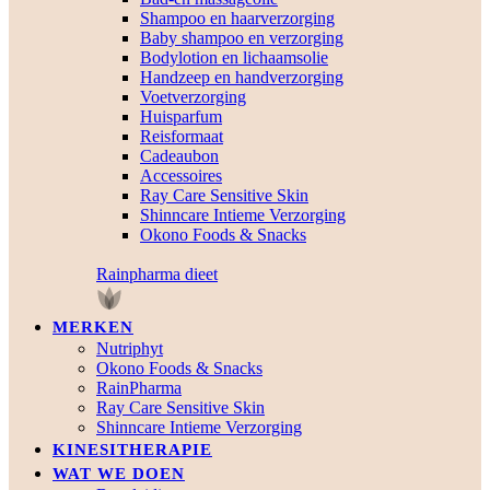
Shampoo en haarverzorging
Baby shampoo en verzorging
Bodylotion en lichaamsolie
Handzeep en handverzorging
Voetverzorging
Huisparfum
Reisformaat
Cadeaubon
Accessoires
Ray Care Sensitive Skin
Shinncare Intieme Verzorging
Okono Foods & Snacks
Rainpharma dieet
MERKEN
Nutriphyt
Okono Foods & Snacks
RainPharma
Ray Care Sensitive Skin
Shinncare Intieme Verzorging
KINESITHERAPIE
WAT WE DOEN