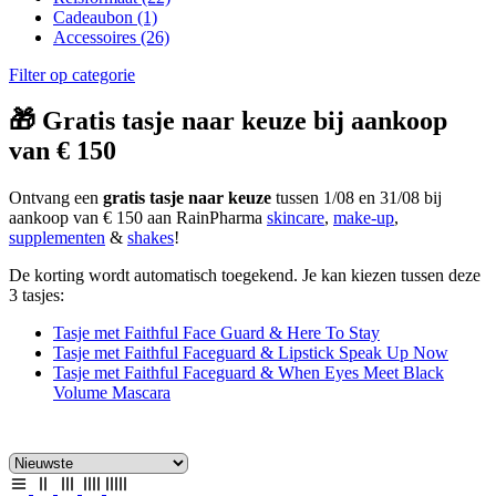
Cadeaubon
(1)
Accessoires
(26)
Filter op categorie
🎁 Gratis tasje naar keuze bij aankoop
van € 150
Ontvang een
gratis tasje naar keuze
tussen 1/08 en 31/08 bij
aankoop van € 150 aan RainPharma
skincare
,
make-up
,
supplementen
&
shakes
!
De korting wordt automatisch toegekend. Je kan kiezen tussen deze
3 tasjes:
Tasje met Faithful Face Guard & Here To Stay
Tasje met Faithful Faceguard & Lipstick Speak Up Now
Tasje met Faithful Faceguard & When Eyes Meet Black
Volume Mascara