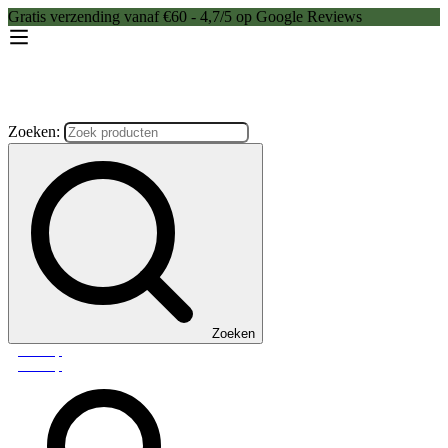
Gratis verzending vanaf €60 - 4,7/5 op Google Reviews
Zoeken:
Zoeken
Webshop
Webshop