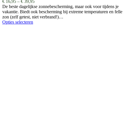
€
16,95
–
€
39,95
De beste dagelijkse zonnebescherming, maar ook voor tijdens je
vakantie. Biedt ook bescherming bij extreme temperaturen en felle
zon (zelf getest, niet verbrand!)…
Opties selecteren