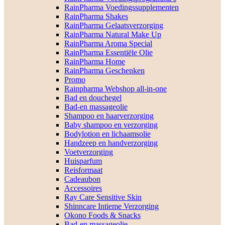
RainPharma Voedingssupplementen
RainPharma Shakes
RainPharma Gelaatsverzorging
RainPharma Natural Make Up
RainPharma Aroma Special
RainPharma Essentiële Olie
RainPharma Home
RainPharma Geschenken
Promo
Rainpharma Webshop all-in-one
Bad en douchegel
Bad-en massageolie
Shampoo en haarverzorging
Baby shampoo en verzorging
Bodylotion en lichaamsolie
Handzeep en handverzorging
Voetverzorging
Huisparfum
Reisformaat
Cadeaubon
Accessoires
Ray Care Sensitive Skin
Shinncare Intieme Verzorging
Okono Foods & Snacks
Bad-en massageolie