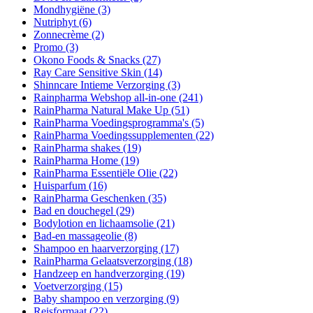
Mondhygiëne
(3)
Nutriphyt
(6)
Zonnecrème
(2)
Promo
(3)
Okono Foods & Snacks
(27)
Ray Care Sensitive Skin
(14)
Shinncare Intieme Verzorging
(3)
Rainpharma Webshop all-in-one
(241)
RainPharma Natural Make Up
(51)
RainPharma Voedingsprogramma's
(5)
RainPharma Voedingssupplementen
(22)
RainPharma shakes
(19)
RainPharma Home
(19)
RainPharma Essentiële Olie
(22)
Huisparfum
(16)
RainPharma Geschenken
(35)
Bad en douchegel
(29)
Bodylotion en lichaamsolie
(21)
Bad-en massageolie
(8)
Shampoo en haarverzorging
(17)
RainPharma Gelaatsverzorging
(18)
Handzeep en handverzorging
(19)
Voetverzorging
(15)
Baby shampoo en verzorging
(9)
Reisformaat
(22)