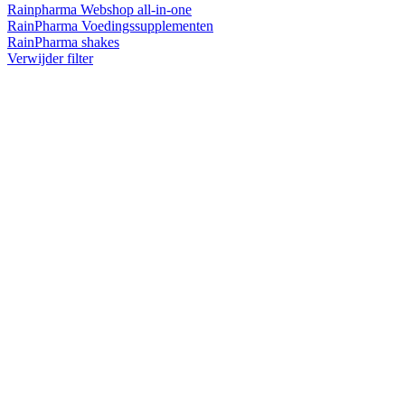
Rainpharma Webshop all-in-one
RainPharma Voedingssupplementen
RainPharma shakes
Verwijder filter