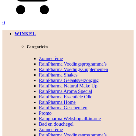
0
WINKEL
Categorieën
Zonnecrème
RainPharma Voedingsprogramma’s
RainPharma Voedingssupplementen
RainPharma Shakes
RainPharma Gelaatsverzorging
RainPharma Natural Make Up
RainPharma Aroma Special
RainPharma Essentiële Olie
RainPharma Home
RainPharma Geschenken
Promo
Rainpharma Webshop all-in-one
Bad en douchegel
Zonnecrème
RainPharma Voedingsprogramma’s