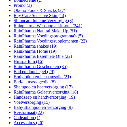
Zonnecrème
(2)
Promo
(3)
Okono Foods & Snacks
(27)
Ray Care Sensitive Skin
(14)
Shinncare Intieme Verzorging
(3)
Rainpharma Webshop all-in-one
(241)
RainPharma Natural Make Up
(51)
RainPharma Voedingsprogramma's
(5)
RainPharma Voedingssupplementen
(22)
RainPharma shakes
(19)
RainPharma Home
(19)
RainPharma Essentiële Olie
(22)
Huisparfum
(16)
RainPharma Geschenken
(35)
Bad en douchegel
(29)
Bodylotion en lichaamsolie
(21)
Bad-en massageolie
(8)
Shampoo en haarverzorging
(17)
RainPharma Gelaatsverzorging
(18)
Handzeep en handverzorging
(19)
Voetverzorging
(15)
Baby shampoo en verzorging
(9)
Reisformaat
(22)
Cadeaubon
(1)
Accessoires
(26)