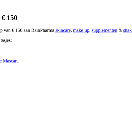
 € 150
oop van € 150 aan RainPharma
skincare
,
make-up
,
supplementen
&
shak
tasjes:
e Mascara