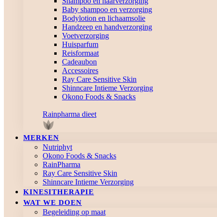
Shampoo en haarverzorging
Baby shampoo en verzorging
Bodylotion en lichaamsolie
Handzeep en handverzorging
Voetverzorging
Huisparfum
Reisformaat
Cadeaubon
Accessoires
Ray Care Sensitive Skin
Shinncare Intieme Verzorging
Okono Foods & Snacks
Rainpharma dieet
MERKEN
Nutriphyt
Okono Foods & Snacks
RainPharma
Ray Care Sensitive Skin
Shinncare Intieme Verzorging
KINESITHERAPIE
WAT WE DOEN
Begeleiding op maat