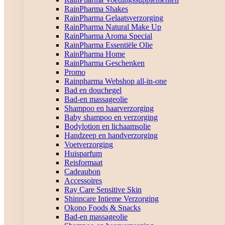
RainPharma Shakes
RainPharma Gelaatsverzorging
RainPharma Natural Make Up
RainPharma Aroma Special
RainPharma Essentiële Olie
RainPharma Home
RainPharma Geschenken
Promo
Rainpharma Webshop all-in-one
Bad en douchegel
Bad-en massageolie
Shampoo en haarverzorging
Baby shampoo en verzorging
Bodylotion en lichaamsolie
Handzeep en handverzorging
Voetverzorging
Huisparfum
Reisformaat
Cadeaubon
Accessoires
Ray Care Sensitive Skin
Shinncare Intieme Verzorging
Okono Foods & Snacks
Bad-en massageolie