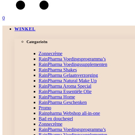
0
WINKEL
Categorieën
Zonnecrème
RainPharma Voedingsprogramma’s
RainPharma Voedingssupplementen
RainPharma Shakes
RainPharma Gelaatsverzorging
RainPharma Natural Make Up
RainPharma Aroma Special
RainPharma Essentiële Olie
RainPharma Home
RainPharma Geschenken
Promo
Rainpharma Webshop all-in-one
Bad en douchegel
Zonnecrème
RainPharma Voedingsprogramma’s
RainPharma Voedingssupplementen