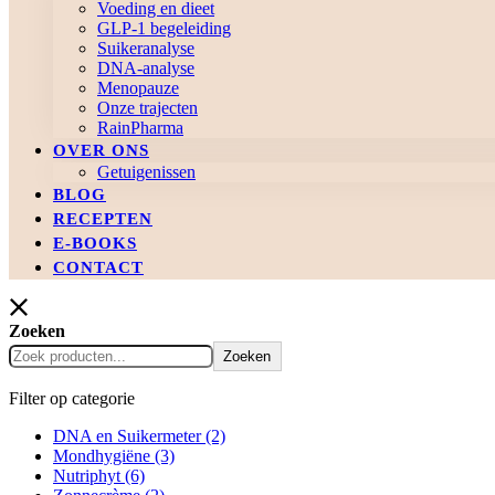
Voeding en dieet
GLP-1 begeleiding
Suikeranalyse
DNA-analyse
Menopauze
Onze trajecten
RainPharma
OVER ONS
Getuigenissen
BLOG
RECEPTEN
E-BOOKS
CONTACT
Zoeken
Zoeken
Filter op categorie
DNA en Suikermeter
(2)
Mondhygiëne
(3)
Nutriphyt
(6)