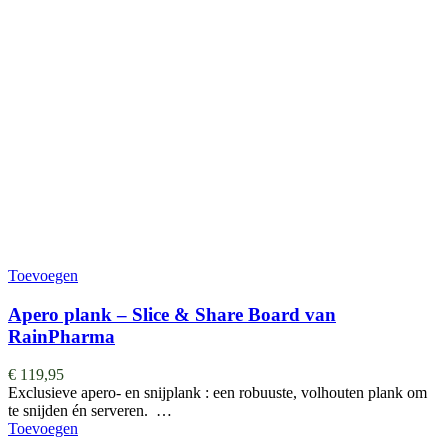
Toevoegen
Apero plank – Slice & Share Board van
RainPharma
€
119,95
Exclusieve apero- en snijplank : een robuuste, volhouten plank om
te snijden én serveren. …
Toevoegen