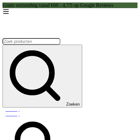
Gratis verzending vanaf €60 - 4,7/5 op Google Reviews
Zoeken:
Zoeken
Webshop
Webshop