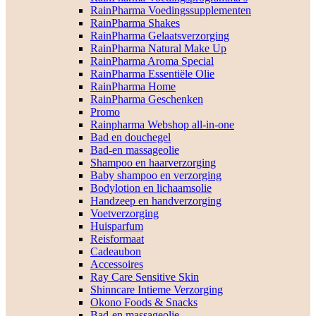
RainPharma Voedingssupplementen
RainPharma Shakes
RainPharma Gelaatsverzorging
RainPharma Natural Make Up
RainPharma Aroma Special
RainPharma Essentiële Olie
RainPharma Home
RainPharma Geschenken
Promo
Rainpharma Webshop all-in-one
Bad en douchegel
Bad-en massageolie
Shampoo en haarverzorging
Baby shampoo en verzorging
Bodylotion en lichaamsolie
Handzeep en handverzorging
Voetverzorging
Huisparfum
Reisformaat
Cadeaubon
Accessoires
Ray Care Sensitive Skin
Shinncare Intieme Verzorging
Okono Foods & Snacks
Bad-en massageolie