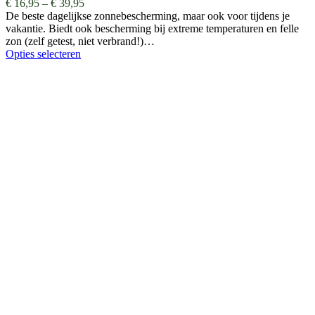
€
16,95
–
€
39,95
De beste dagelijkse zonnebescherming, maar ook voor tijdens je
vakantie. Biedt ook bescherming bij extreme temperaturen en felle
zon (zelf getest, niet verbrand!)…
Opties selecteren