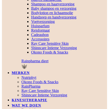
Shampoo en haarverzorging
Baby shampoo en verzorging
Bodylotion en lichaamsolie
Handzeep en handverzorging
Voetverzorging
Huisparfum
Reisformaat
Cadeaubon
Accessoires
Ray Care Sensitive Skin
Shinncare Intieme Verzorging
Okono Foods & Snacks
Rainpharma dieet
MERKEN
Nutriphyt
Okono Foods & Snacks
RainPharma
Ray Care Sensitive Skin
Shinncare Intieme Verzorging
KINESITHERAPIE
WAT WE DOEN