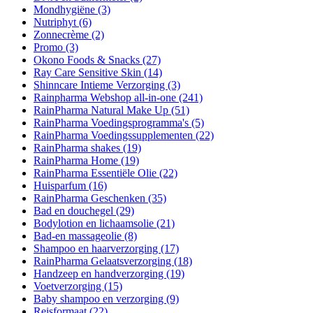
Mondhygiëne
(3)
Nutriphyt
(6)
Zonnecrème
(2)
Promo
(3)
Okono Foods & Snacks
(27)
Ray Care Sensitive Skin
(14)
Shinncare Intieme Verzorging
(3)
Rainpharma Webshop all-in-one
(241)
RainPharma Natural Make Up
(51)
RainPharma Voedingsprogramma's
(5)
RainPharma Voedingssupplementen
(22)
RainPharma shakes
(19)
RainPharma Home
(19)
RainPharma Essentiële Olie
(22)
Huisparfum
(16)
RainPharma Geschenken
(35)
Bad en douchegel
(29)
Bodylotion en lichaamsolie
(21)
Bad-en massageolie
(8)
Shampoo en haarverzorging
(17)
RainPharma Gelaatsverzorging
(18)
Handzeep en handverzorging
(19)
Voetverzorging
(15)
Baby shampoo en verzorging
(9)
Reisformaat
(22)