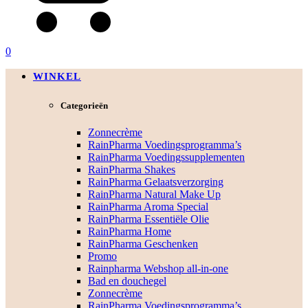
0
WINKEL
Categorieën
Zonnecrème
RainPharma Voedingsprogramma’s
RainPharma Voedingssupplementen
RainPharma Shakes
RainPharma Gelaatsverzorging
RainPharma Natural Make Up
RainPharma Aroma Special
RainPharma Essentiële Olie
RainPharma Home
RainPharma Geschenken
Promo
Rainpharma Webshop all-in-one
Bad en douchegel
Zonnecrème
RainPharma Voedingsprogramma’s