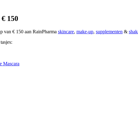
 € 150
oop van € 150 aan RainPharma
skincare
,
make-up
,
supplementen
&
shak
tasjes:
e Mascara