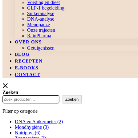
Voeding en dieet
GLP-1 begeleiding
Suikeranalyse
DNA-analyse
Menopauze
Onze trajecten
RainPharma
OVER ONS
Getuigenissen
BLOG
RECEPTEN
E-BOOKS
CONTACT
Zoeken
Zoeken
Filter op categorie
DNA en Suikermeter
(2)
Mondhygiëne
(3)
Nutriphyt
(6)