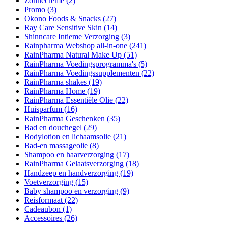
Zonnecrème
(2)
Promo
(3)
Okono Foods & Snacks
(27)
Ray Care Sensitive Skin
(14)
Shinncare Intieme Verzorging
(3)
Rainpharma Webshop all-in-one
(241)
RainPharma Natural Make Up
(51)
RainPharma Voedingsprogramma's
(5)
RainPharma Voedingssupplementen
(22)
RainPharma shakes
(19)
RainPharma Home
(19)
RainPharma Essentiële Olie
(22)
Huisparfum
(16)
RainPharma Geschenken
(35)
Bad en douchegel
(29)
Bodylotion en lichaamsolie
(21)
Bad-en massageolie
(8)
Shampoo en haarverzorging
(17)
RainPharma Gelaatsverzorging
(18)
Handzeep en handverzorging
(19)
Voetverzorging
(15)
Baby shampoo en verzorging
(9)
Reisformaat
(22)
Cadeaubon
(1)
Accessoires
(26)