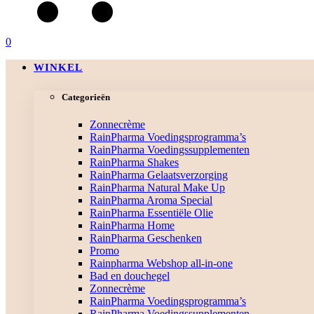
0
WINKEL
Categorieën
Zonnecrème
RainPharma Voedingsprogramma’s
RainPharma Voedingssupplementen
RainPharma Shakes
RainPharma Gelaatsverzorging
RainPharma Natural Make Up
RainPharma Aroma Special
RainPharma Essentiële Olie
RainPharma Home
RainPharma Geschenken
Promo
Rainpharma Webshop all-in-one
Bad en douchegel
Zonnecrème
RainPharma Voedingsprogramma’s
RainPharma Voedingssupplementen