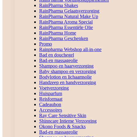
RainPharma Shakes
RainPharma Gelaatsverzorging
RainPharma Natural Make Up
RainPharma Aroma Special
RainPharma Essentiële Olie
RainPharma Home
RainPharma Geschenken
Promo
Rainpharma Webshop all-in-one
Bad en douchegel
Bad-en massageolie
Shampoo en haarverzorging
Baby shampoo en verzorging
Bodylotion en lichaamsolie
Handzeep en handverzorging
Voetverzorging
Huisparfum
Reisformaat
Cadeaubon
Accessoires
Ray Care Sensitive Skin
Shinncare Intieme Verzorging
Okono Foods & Snacks
Bad-en massageolie