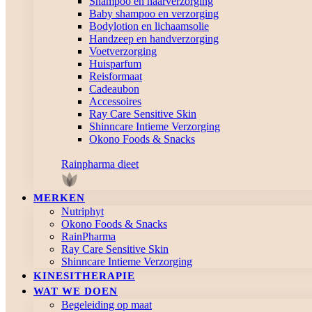
Shampoo en haarverzorging
Baby shampoo en verzorging
Bodylotion en lichaamsolie
Handzeep en handverzorging
Voetverzorging
Huisparfum
Reisformaat
Cadeaubon
Accessoires
Ray Care Sensitive Skin
Shinncare Intieme Verzorging
Okono Foods & Snacks
Rainpharma dieet
MERKEN
Nutriphyt
Okono Foods & Snacks
RainPharma
Ray Care Sensitive Skin
Shinncare Intieme Verzorging
KINESITHERAPIE
WAT WE DOEN
Begeleiding op maat