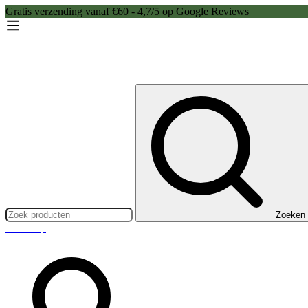
Gratis verzending vanaf €60 - 4,7/5 op Google Reviews
Zoeken:
Zoeken
Webshop
Webshop