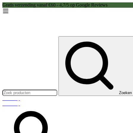
Gratis verzending vanaf €60 - 4,7/5 op Google Reviews
Zoeken:
Zoeken
Webshop
Webshop