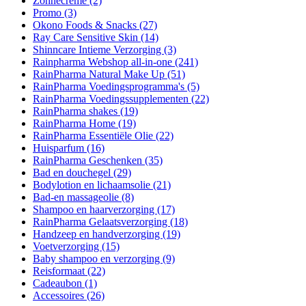
Zonnecrème
(2)
Promo
(3)
Okono Foods & Snacks
(27)
Ray Care Sensitive Skin
(14)
Shinncare Intieme Verzorging
(3)
Rainpharma Webshop all-in-one
(241)
RainPharma Natural Make Up
(51)
RainPharma Voedingsprogramma's
(5)
RainPharma Voedingssupplementen
(22)
RainPharma shakes
(19)
RainPharma Home
(19)
RainPharma Essentiële Olie
(22)
Huisparfum
(16)
RainPharma Geschenken
(35)
Bad en douchegel
(29)
Bodylotion en lichaamsolie
(21)
Bad-en massageolie
(8)
Shampoo en haarverzorging
(17)
RainPharma Gelaatsverzorging
(18)
Handzeep en handverzorging
(19)
Voetverzorging
(15)
Baby shampoo en verzorging
(9)
Reisformaat
(22)
Cadeaubon
(1)
Accessoires
(26)