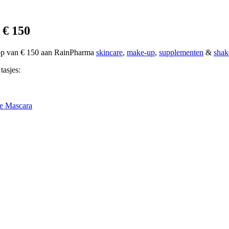
 € 150
oop van € 150 aan RainPharma
skincare
,
make-up
,
supplementen
&
shak
tasjes:
e Mascara