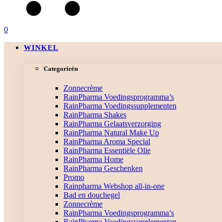
0
WINKEL
Categorieën
Zonnecrème
RainPharma Voedingsprogramma’s
RainPharma Voedingssupplementen
RainPharma Shakes
RainPharma Gelaatsverzorging
RainPharma Natural Make Up
RainPharma Aroma Special
RainPharma Essentiële Olie
RainPharma Home
RainPharma Geschenken
Promo
Rainpharma Webshop all-in-one
Bad en douchegel
Zonnecrème
RainPharma Voedingsprogramma’s
RainPharma Voedingssupplementen