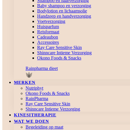
Shampoo en haarverzorging
Baby shampoo en verzorging
Bodylotion en lichaamsolie
Handzeep en handverzorging
Voetverzorging
Huisparfum
Reisformaat
Cadeaubon
Accessoires
Ray Care Sensitive Skin
Shinncare Intieme Verzorging
Okono Foods & Snacks
Rainpharma dieet
MERKEN
Nutriphyt
Okono Foods & Snacks
RainPharma
Ray Care Sensitive Skin
Shinncare Intieme Verzorging
KINESITHERAPIE
WAT WE DOEN
Begeleiding op maat