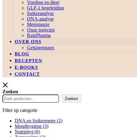
Voeding en dieet
GLP-1 begeleiding
Suikeranalyse
DNA-analyse
Menopauze
Onze trajecten
RainPharma
OVER ONS
Getuigenissen
BLOG
RECEPTEN
E-BOOKS
CONTACT
Zoeken
Zoeken
Filter op categorie
DNA en Suikermeter
(2)
Mondhygiëne
(3)
Nutriphyt
(6)