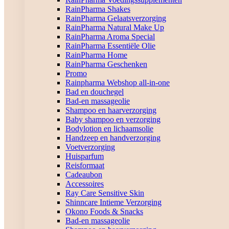
RainPharma Shakes
RainPharma Gelaatsverzorging
RainPharma Natural Make Up
RainPharma Aroma Special
RainPharma Essentiële Olie
RainPharma Home
RainPharma Geschenken
Promo
Rainpharma Webshop all-in-one
Bad en douchegel
Bad-en massageolie
Shampoo en haarverzorging
Baby shampoo en verzorging
Bodylotion en lichaamsolie
Handzeep en handverzorging
Voetverzorging
Huisparfum
Reisformaat
Cadeaubon
Accessoires
Ray Care Sensitive Skin
Shinncare Intieme Verzorging
Okono Foods & Snacks
Bad-en massageolie