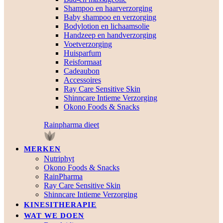
Shampoo en haarverzorging
Baby shampoo en verzorging
Bodylotion en lichaamsolie
Handzeep en handverzorging
Voetverzorging
Huisparfum
Reisformaat
Cadeaubon
Accessoires
Ray Care Sensitive Skin
Shinncare Intieme Verzorging
Okono Foods & Snacks
Rainpharma dieet
MERKEN
Nutriphyt
Okono Foods & Snacks
RainPharma
Ray Care Sensitive Skin
Shinncare Intieme Verzorging
KINESITHERAPIE
WAT WE DOEN