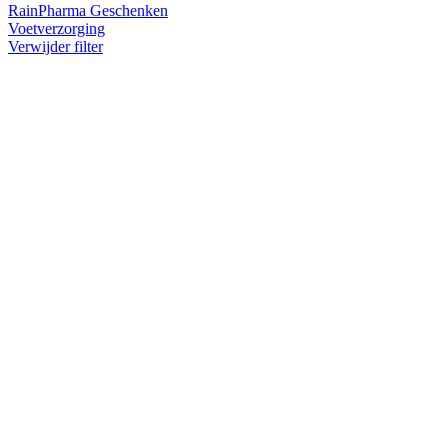
RainPharma Geschenken
Voetverzorging
Verwijder filter