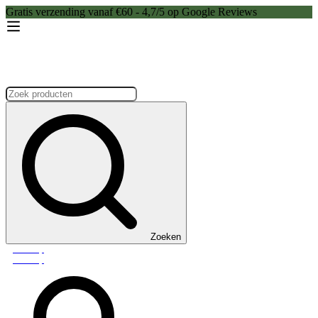
Gratis verzending vanaf €60 - 4,7/5 op Google Reviews
Zoeken:
Zoeken
Webshop
Webshop