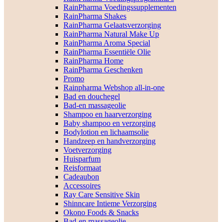
RainPharma Voedingssupplementen
RainPharma Shakes
RainPharma Gelaatsverzorging
RainPharma Natural Make Up
RainPharma Aroma Special
RainPharma Essentiële Olie
RainPharma Home
RainPharma Geschenken
Promo
Rainpharma Webshop all-in-one
Bad en douchegel
Bad-en massageolie
Shampoo en haarverzorging
Baby shampoo en verzorging
Bodylotion en lichaamsolie
Handzeep en handverzorging
Voetverzorging
Huisparfum
Reisformaat
Cadeaubon
Accessoires
Ray Care Sensitive Skin
Shinncare Intieme Verzorging
Okono Foods & Snacks
Bad-en massageolie