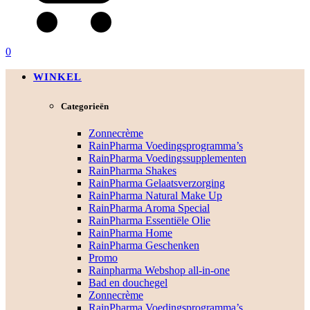
0
WINKEL
Categorieën
Zonnecrème
RainPharma Voedingsprogramma’s
RainPharma Voedingssupplementen
RainPharma Shakes
RainPharma Gelaatsverzorging
RainPharma Natural Make Up
RainPharma Aroma Special
RainPharma Essentiële Olie
RainPharma Home
RainPharma Geschenken
Promo
Rainpharma Webshop all-in-one
Bad en douchegel
Zonnecrème
RainPharma Voedingsprogramma’s