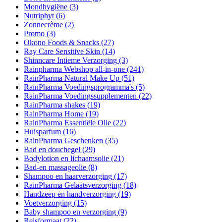
Mondhygiëne
(3)
Nutriphyt
(6)
Zonnecrème
(2)
Promo
(3)
Okono Foods & Snacks
(27)
Ray Care Sensitive Skin
(14)
Shinncare Intieme Verzorging
(3)
Rainpharma Webshop all-in-one
(241)
RainPharma Natural Make Up
(51)
RainPharma Voedingsprogramma's
(5)
RainPharma Voedingssupplementen
(22)
RainPharma shakes
(19)
RainPharma Home
(19)
RainPharma Essentiële Olie
(22)
Huisparfum
(16)
RainPharma Geschenken
(35)
Bad en douchegel
(29)
Bodylotion en lichaamsolie
(21)
Bad-en massageolie
(8)
Shampoo en haarverzorging
(17)
RainPharma Gelaatsverzorging
(18)
Handzeep en handverzorging
(19)
Voetverzorging
(15)
Baby shampoo en verzorging
(9)
Reisformaat
(22)