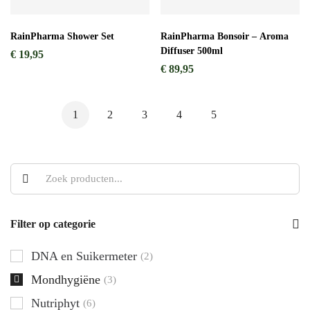
RainPharma Shower Set
RainPharma Bonsoir – Aroma
Diffuser 500ml
€
19,95
€
89,95
1
2
3
4
5
Filter op categorie
DNA en Suikermeter
(2)
Mondhygiëne
(3)
Nutriphyt
(6)