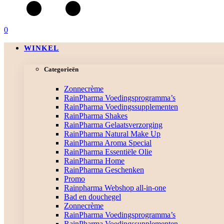
0
WINKEL
Categorieën
Zonnecrème
RainPharma Voedingsprogramma’s
RainPharma Voedingssupplementen
RainPharma Shakes
RainPharma Gelaatsverzorging
RainPharma Natural Make Up
RainPharma Aroma Special
RainPharma Essentiële Olie
RainPharma Home
RainPharma Geschenken
Promo
Rainpharma Webshop all-in-one
Bad en douchegel
Zonnecrème
RainPharma Voedingsprogramma’s
RainPharma Voedingssupplementen