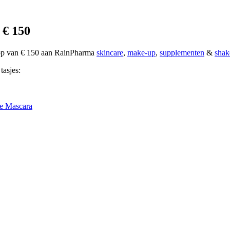
 € 150
oop van € 150 aan RainPharma
skincare
,
make-up
,
supplementen
&
shak
tasjes:
e Mascara