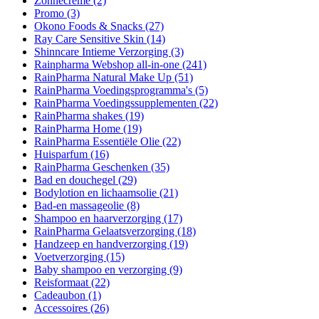
Zonnecrème
(2)
Promo
(3)
Okono Foods & Snacks
(27)
Ray Care Sensitive Skin
(14)
Shinncare Intieme Verzorging
(3)
Rainpharma Webshop all-in-one
(241)
RainPharma Natural Make Up
(51)
RainPharma Voedingsprogramma's
(5)
RainPharma Voedingssupplementen
(22)
RainPharma shakes
(19)
RainPharma Home
(19)
RainPharma Essentiële Olie
(22)
Huisparfum
(16)
RainPharma Geschenken
(35)
Bad en douchegel
(29)
Bodylotion en lichaamsolie
(21)
Bad-en massageolie
(8)
Shampoo en haarverzorging
(17)
RainPharma Gelaatsverzorging
(18)
Handzeep en handverzorging
(19)
Voetverzorging
(15)
Baby shampoo en verzorging
(9)
Reisformaat
(22)
Cadeaubon
(1)
Accessoires
(26)