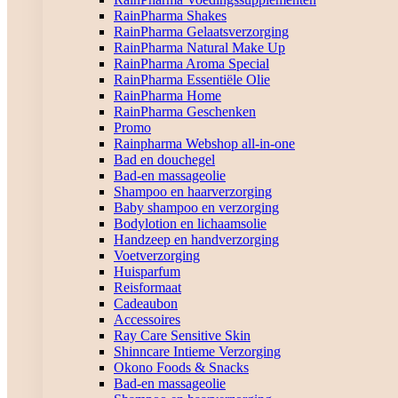
RainPharma Shakes
RainPharma Gelaatsverzorging
RainPharma Natural Make Up
RainPharma Aroma Special
RainPharma Essentiële Olie
RainPharma Home
RainPharma Geschenken
Promo
Rainpharma Webshop all-in-one
Bad en douchegel
Bad-en massageolie
Shampoo en haarverzorging
Baby shampoo en verzorging
Bodylotion en lichaamsolie
Handzeep en handverzorging
Voetverzorging
Huisparfum
Reisformaat
Cadeaubon
Accessoires
Ray Care Sensitive Skin
Shinncare Intieme Verzorging
Okono Foods & Snacks
Bad-en massageolie