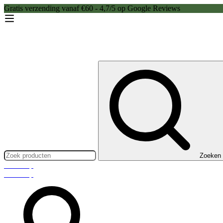
Gratis verzending vanaf €60 - 4,7/5 op Google Reviews
Zoeken:
Zoeken
Webshop
Webshop