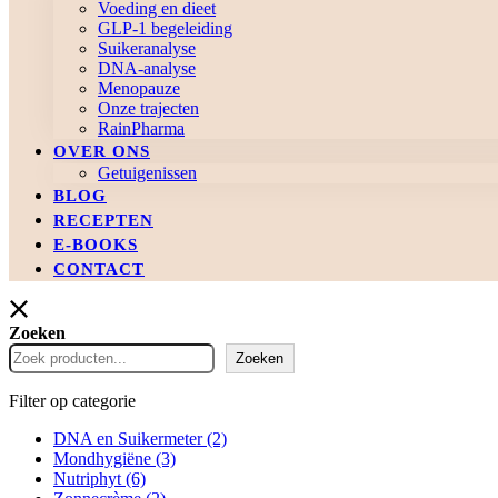
Voeding en dieet
GLP-1 begeleiding
Suikeranalyse
DNA-analyse
Menopauze
Onze trajecten
RainPharma
OVER ONS
Getuigenissen
BLOG
RECEPTEN
E-BOOKS
CONTACT
Zoeken
Zoeken
Filter op categorie
DNA en Suikermeter
(2)
Mondhygiëne
(3)
Nutriphyt
(6)