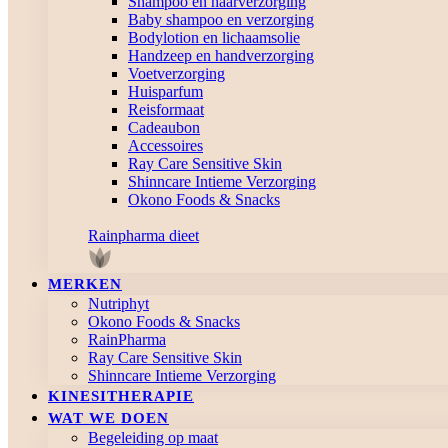
Shampoo en haarverzorging
Baby shampoo en verzorging
Bodylotion en lichaamsolie
Handzeep en handverzorging
Voetverzorging
Huisparfum
Reisformaat
Cadeaubon
Accessoires
Ray Care Sensitive Skin
Shinncare Intieme Verzorging
Okono Foods & Snacks
Rainpharma dieet
MERKEN
Nutriphyt
Okono Foods & Snacks
RainPharma
Ray Care Sensitive Skin
Shinncare Intieme Verzorging
KINESITHERAPIE
WAT WE DOEN
Begeleiding op maat