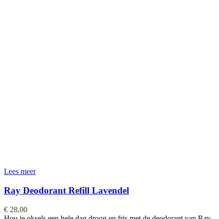
Lees meer
Ray Deodorant Refill Lavendel
€
28,00
Hou je oksels een hele dag droog en fris met de deodorant van Ray.