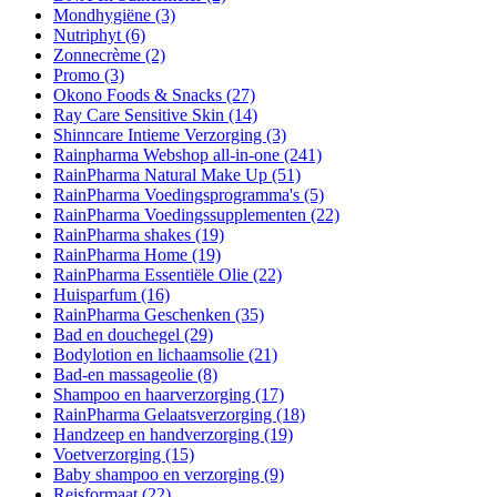
Mondhygiëne
(3)
Nutriphyt
(6)
Zonnecrème
(2)
Promo
(3)
Okono Foods & Snacks
(27)
Ray Care Sensitive Skin
(14)
Shinncare Intieme Verzorging
(3)
Rainpharma Webshop all-in-one
(241)
RainPharma Natural Make Up
(51)
RainPharma Voedingsprogramma's
(5)
RainPharma Voedingssupplementen
(22)
RainPharma shakes
(19)
RainPharma Home
(19)
RainPharma Essentiële Olie
(22)
Huisparfum
(16)
RainPharma Geschenken
(35)
Bad en douchegel
(29)
Bodylotion en lichaamsolie
(21)
Bad-en massageolie
(8)
Shampoo en haarverzorging
(17)
RainPharma Gelaatsverzorging
(18)
Handzeep en handverzorging
(19)
Voetverzorging
(15)
Baby shampoo en verzorging
(9)
Reisformaat
(22)