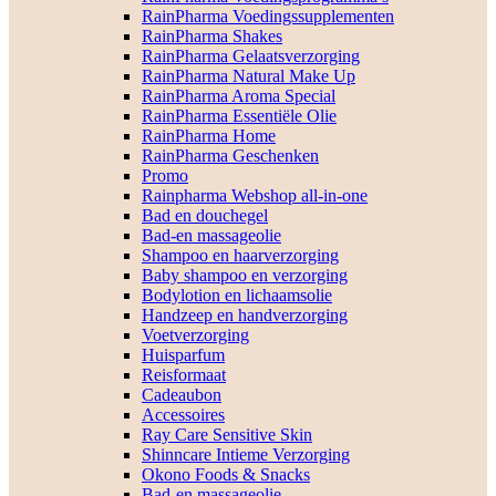
RainPharma Voedingssupplementen
RainPharma Shakes
RainPharma Gelaatsverzorging
RainPharma Natural Make Up
RainPharma Aroma Special
RainPharma Essentiële Olie
RainPharma Home
RainPharma Geschenken
Promo
Rainpharma Webshop all-in-one
Bad en douchegel
Bad-en massageolie
Shampoo en haarverzorging
Baby shampoo en verzorging
Bodylotion en lichaamsolie
Handzeep en handverzorging
Voetverzorging
Huisparfum
Reisformaat
Cadeaubon
Accessoires
Ray Care Sensitive Skin
Shinncare Intieme Verzorging
Okono Foods & Snacks
Bad-en massageolie