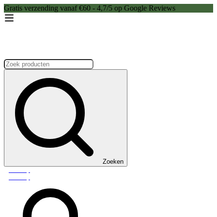
Gratis verzending vanaf €60 - 4,7/5 op Google Reviews
Zoeken:
Zoeken
Webshop
Webshop