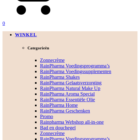
0
WINKEL
Categorieën
Zonnecrème
RainPharma Voedingsprogramma’s
RainPharma Voedingssupplementen
RainPharma Shakes
RainPharma Gelaatsverzorging
RainPharma Natural Make Up
RainPharma Aroma Special
RainPharma Essentiële Olie
RainPharma Home
RainPharma Geschenken
Promo
Rainpharma Webshop all-in-one
Bad en douchegel
Zonnecrème
RainPharma Voedingsprogramma’s