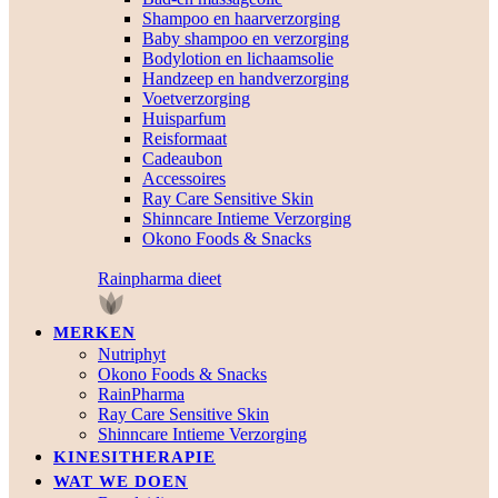
Shampoo en haarverzorging
Baby shampoo en verzorging
Bodylotion en lichaamsolie
Handzeep en handverzorging
Voetverzorging
Huisparfum
Reisformaat
Cadeaubon
Accessoires
Ray Care Sensitive Skin
Shinncare Intieme Verzorging
Okono Foods & Snacks
Rainpharma dieet
MERKEN
Nutriphyt
Okono Foods & Snacks
RainPharma
Ray Care Sensitive Skin
Shinncare Intieme Verzorging
KINESITHERAPIE
WAT WE DOEN