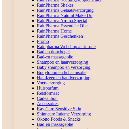
RainPharma Shakes
RainPharma Gelaatsverzorging
RainPharma Natural Make Up
RainPharma Aroma Special
RainPharma Essentiële Olie
RainPharma Home
RainPharma Geschenken
Promo
Rainpharma Webshop all-in-one
Bad en douchegel
Bad-en massageolie
Shampoo en haarverzorging
Baby shampoo en verzorging
Bodylotion en lichaamsolie
Handzeep en handverzorging
Voetverzorging
Huisparfum
Reisformaat
Cadeaubon
Accessoires
Ray Care Sensitive Skin
Shinncare Intieme Verzorging
Okono Foods & Snacks
Bad-en massageolie