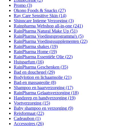
Zonnecrème
(2)
Promo
(3)
Okono Foods & Snacks
(27)
Ray Care Sensitive Skin
(14)
Shinncare Intieme Verzorging
(3)
Rainpharma Webshop all-in-one
(241)
RainPharma Natural Make Up
(51)
RainPharma Voedingsprogramma's
(5)
RainPharma Voedingssupplementen
(22)
RainPharma shakes
(19)
RainPharma Home
(19)
RainPharma Essentiële Olie
(22)
Huisparfum
(16)
RainPharma Geschenken
(35)
Bad en douchegel
(29)
Bodylotion en lichaamsolie
(21)
Bad-en massageolie
(8)
Shampoo en haarverzorging
(17)
RainPharma Gelaatsverzorging
(18)
Handzeep en handverzorging
(19)
Voetverzorging
(15)
Baby shampoo en verzorging
(9)
Reisformaat
(22)
Cadeaubon
(1)
Accessoires
(26)