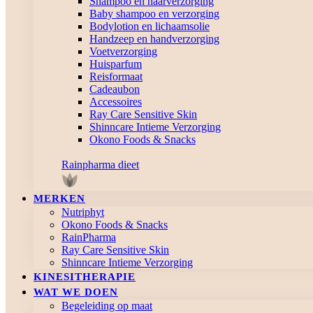
Shampoo en haarverzorging
Baby shampoo en verzorging
Bodylotion en lichaamsolie
Handzeep en handverzorging
Voetverzorging
Huisparfum
Reisformaat
Cadeaubon
Accessoires
Ray Care Sensitive Skin
Shinncare Intieme Verzorging
Okono Foods & Snacks
Rainpharma dieet
MERKEN
Nutriphyt
Okono Foods & Snacks
RainPharma
Ray Care Sensitive Skin
Shinncare Intieme Verzorging
KINESITHERAPIE
WAT WE DOEN
Begeleiding op maat