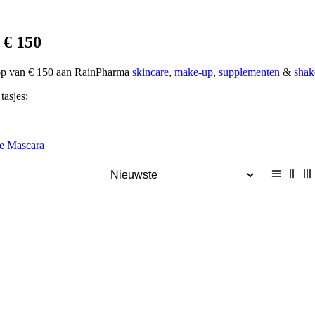
 € 150
oop van € 150 aan RainPharma
skincare
,
make-up
,
supplementen
&
shak
tasjes:
e Mascara