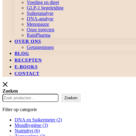
Voeding en dieet
GLP-1 begeleiding
Suikeranalyse
DNA-analyse
Menopauze
Onze trajecten
RainPharma
OVER ONS
Getuigenissen
BLOG
RECEPTEN
E-BOOKS
CONTACT
Zoeken
Zoeken
Filter op categorie
DNA en Suikermeter
(2)
Mondhygiëne
(3)
Nutriphyt
(6)