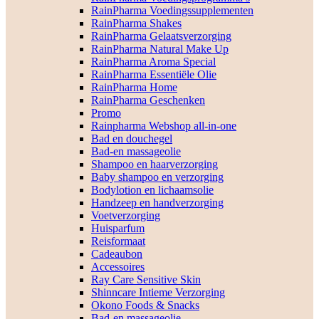
RainPharma Voedingssupplementen
RainPharma Shakes
RainPharma Gelaatsverzorging
RainPharma Natural Make Up
RainPharma Aroma Special
RainPharma Essentiële Olie
RainPharma Home
RainPharma Geschenken
Promo
Rainpharma Webshop all-in-one
Bad en douchegel
Bad-en massageolie
Shampoo en haarverzorging
Baby shampoo en verzorging
Bodylotion en lichaamsolie
Handzeep en handverzorging
Voetverzorging
Huisparfum
Reisformaat
Cadeaubon
Accessoires
Ray Care Sensitive Skin
Shinncare Intieme Verzorging
Okono Foods & Snacks
Bad-en massageolie