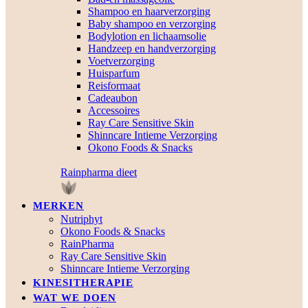
Shampoo en haarverzorging
Baby shampoo en verzorging
Bodylotion en lichaamsolie
Handzeep en handverzorging
Voetverzorging
Huisparfum
Reisformaat
Cadeaubon
Accessoires
Ray Care Sensitive Skin
Shinncare Intieme Verzorging
Okono Foods & Snacks
Rainpharma dieet
MERKEN
Nutriphyt
Okono Foods & Snacks
RainPharma
Ray Care Sensitive Skin
Shinncare Intieme Verzorging
KINESITHERAPIE
WAT WE DOEN