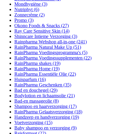
Mondhygiëne
(3)
Nutriphyt
(6)
Zonnecrème
(2)
Promo
(3)
Okono Foods & Snacks
(27)
Ray Care Sensitive Skin
(14)
Shinncare Intieme Verzorging
(3)
Rainpharma Webshop all-in-one
(241)
RainPharma Natural Make Up
(51)
RainPharma Voedingsprogramma's
(5)
RainPharma Voedingssupplementen
(22)
RainPharma shakes
(19)
RainPharma Home
(19)
RainPharma Essentiële Olie
(22)
Huisparfum
(16)
RainPharma Geschenken
(35)
Bad en douchegel
(29)
Bodylotion en lichaamsolie
(21)
Bad-en massageolie
(8)
Shampoo en haarverzorging
(17)
RainPharma Gelaatsverzorging
(18)
Handzeep en handverzorging
(19)
Voetverzorging
(15)
Baby shampoo en verzorging
(9)
Reisformaat
(22)