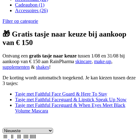
Cadeaubon
(1)
Accessoires
(26)
Filter op categorie
🎁 Gratis tasje naar keuze bij aankoop
van € 150
Ontvang een
gratis tasje naar keuze
tussen 1/08 en 31/08 bij
aankoop van € 150 aan RainPharma
skincare
,
make-up
,
supplementen
&
shakes
!
De korting wordt automatisch toegekend. Je kan kiezen tussen deze
3 tasjes:
Tasje met Faithful Face Guard & Here To Stay
Tasje met Faithful Faceguard & Lipstick Speak Up Now
Tasje met Faithful Faceguard & When Eyes Meet Black
Volume Mascara