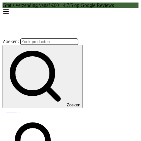
Gratis verzending vanaf €60 - 4,7/5 op Google Reviews
Zoeken:
Zoeken
Webshop
Webshop