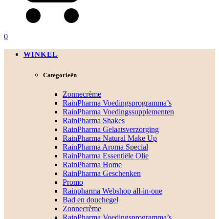
0
WINKEL
Categorieën
Zonnecrème
RainPharma Voedingsprogramma’s
RainPharma Voedingssupplementen
RainPharma Shakes
RainPharma Gelaatsverzorging
RainPharma Natural Make Up
RainPharma Aroma Special
RainPharma Essentiële Olie
RainPharma Home
RainPharma Geschenken
Promo
Rainpharma Webshop all-in-one
Bad en douchegel
Zonnecrème
RainPharma Voedingsprogramma’s