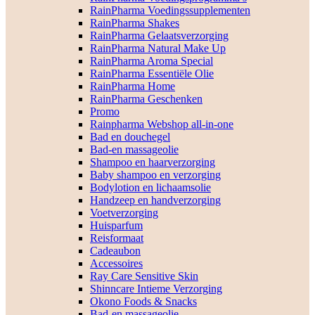
RainPharma Voedingssupplementen
RainPharma Shakes
RainPharma Gelaatsverzorging
RainPharma Natural Make Up
RainPharma Aroma Special
RainPharma Essentiële Olie
RainPharma Home
RainPharma Geschenken
Promo
Rainpharma Webshop all-in-one
Bad en douchegel
Bad-en massageolie
Shampoo en haarverzorging
Baby shampoo en verzorging
Bodylotion en lichaamsolie
Handzeep en handverzorging
Voetverzorging
Huisparfum
Reisformaat
Cadeaubon
Accessoires
Ray Care Sensitive Skin
Shinncare Intieme Verzorging
Okono Foods & Snacks
Bad-en massageolie