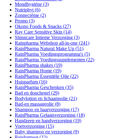
Mondhygiëne
(3)
Nutriphyt
(6)
Zonnecrème
(2)
Promo
(3)
Okono Foods & Snacks
(27)
Ray Care Sensitive Skin
(14)
Shinncare Intieme Verzorging
(3)
Rainpharma Webshop all-in-one
(241)
RainPharma Natural Make Up
(51)
RainPharma Voedingsprogramma's
(5)
RainPharma Voedingssupplementen
(22)
RainPharma shakes
(19)
RainPharma Home
(19)
RainPharma Essentiële Olie
(22)
Huisparfum
(16)
RainPharma Geschenken
(35)
Bad en douchegel
(29)
Bodylotion en lichaamsolie
(21)
Bad-en massageolie
(8)
Shampoo en haarverzorging
(17)
RainPharma Gelaatsverzorging
(18)
Handzeep en handverzorging
(19)
Voetverzorging
(15)
Baby shampoo en verzorging
(9)
Reisformaat
(22)