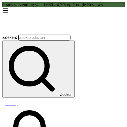
Gratis verzending vanaf €60 - 4,7/5 op Google Reviews
Zoeken:
Zoeken
Webshop
Webshop