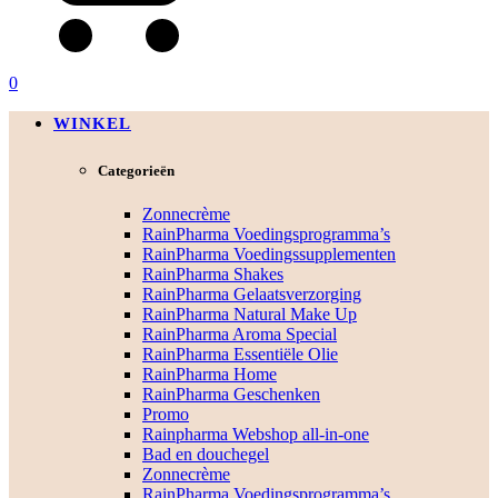
0
WINKEL
Categorieën
Zonnecrème
RainPharma Voedingsprogramma’s
RainPharma Voedingssupplementen
RainPharma Shakes
RainPharma Gelaatsverzorging
RainPharma Natural Make Up
RainPharma Aroma Special
RainPharma Essentiële Olie
RainPharma Home
RainPharma Geschenken
Promo
Rainpharma Webshop all-in-one
Bad en douchegel
Zonnecrème
RainPharma Voedingsprogramma’s