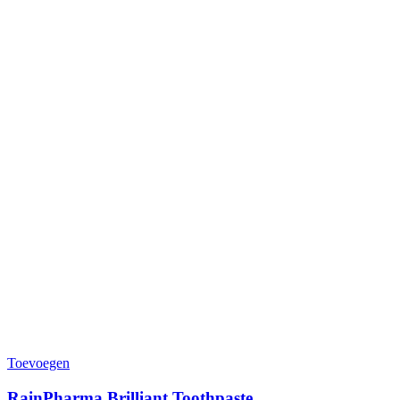
Toevoegen
RainPharma Brilliant Toothpaste