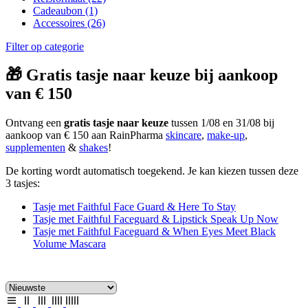
Cadeaubon
(1)
Accessoires
(26)
Filter op categorie
🎁 Gratis tasje naar keuze bij aankoop
van € 150
Ontvang een
gratis tasje naar keuze
tussen 1/08 en 31/08 bij
aankoop van € 150 aan RainPharma
skincare
,
make-up
,
supplementen
&
shakes
!
De korting wordt automatisch toegekend. Je kan kiezen tussen deze
3 tasjes:
Tasje met Faithful Face Guard & Here To Stay
Tasje met Faithful Faceguard & Lipstick Speak Up Now
Tasje met Faithful Faceguard & When Eyes Meet Black
Volume Mascara