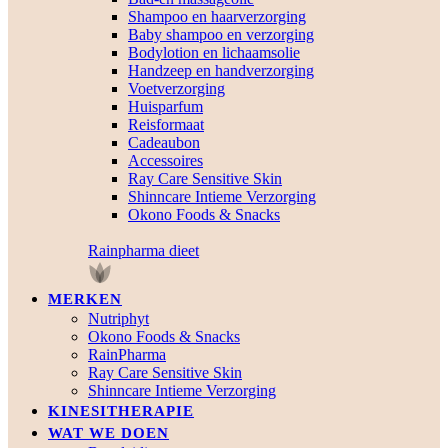
Shampoo en haarverzorging
Baby shampoo en verzorging
Bodylotion en lichaamsolie
Handzeep en handverzorging
Voetverzorging
Huisparfum
Reisformaat
Cadeaubon
Accessoires
Ray Care Sensitive Skin
Shinncare Intieme Verzorging
Okono Foods & Snacks
Rainpharma dieet
MERKEN
Nutriphyt
Okono Foods & Snacks
RainPharma
Ray Care Sensitive Skin
Shinncare Intieme Verzorging
KINESITHERAPIE
WAT WE DOEN