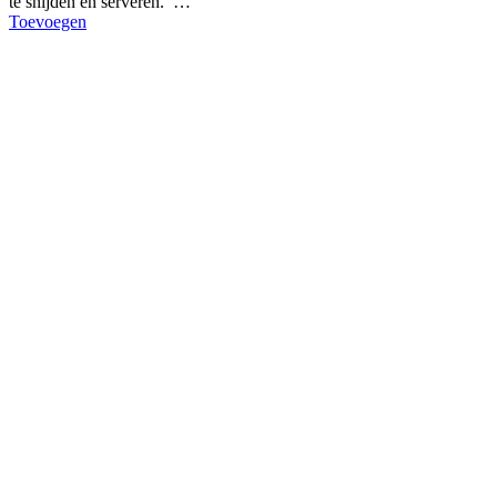
te snijden én serveren. …
Toevoegen