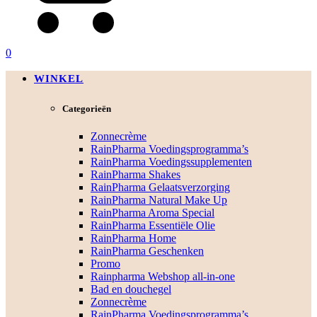
0
WINKEL
Categorieën
Zonnecrème
RainPharma Voedingsprogramma’s
RainPharma Voedingssupplementen
RainPharma Shakes
RainPharma Gelaatsverzorging
RainPharma Natural Make Up
RainPharma Aroma Special
RainPharma Essentiële Olie
RainPharma Home
RainPharma Geschenken
Promo
Rainpharma Webshop all-in-one
Bad en douchegel
Zonnecrème
RainPharma Voedingsprogramma’s