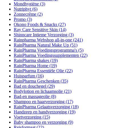
Mondhygiëne
(3)
Nutriphyt
(6)
Zonnecrème
(2)
Promo
(3)
Okono Foods & Snacks
(27)
Ray Care Sensitive Skin
(14)
Shinncare Intieme Verzorging
(3)
Rainpharma Webshop all-in-one
(241)
RainPharma Natural Make Up
(51)
RainPharma Voedingsprogramma's
(5)
RainPharma Voedingssupplementen
(22)
RainPharma shakes
(19)
RainPharma Home
(19)
RainPharma Essentiële Olie
(22)
Huisparfum
(16)
RainPharma Geschenken
(35)
Bad en douchegel
(29)
Bodylotion en lichaamsolie
(21)
Bad-en massageolie
(8)
Shampoo en haarverzorging
(17)
RainPharma Gelaatsverzorging
(18)
Handzeep en handverzorging
(19)
Voetverzorging
(15)
Baby shampoo en verzorging
(9)
Reisformaat
(22)