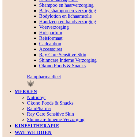
Shampoo en haarverzorging
Baby shampoo en verzorging
Bodylotion en lichaamsolie
Handzeep en handverzorging
Voetverzorging
Huisparfum
Reisformaat
Cadeaubon
Accessoires
Ray Care Sensitive Skin
Shinncare Intieme Verzorging
Okono Foods & Snacks
Rainpharma dieet
MERKEN
Nutriphyt
Okono Foods & Snacks
RainPharma
Ray Care Sensitive Skin
Shinncare Intieme Verzorging
KINESITHERAPIE
WAT WE DOEN