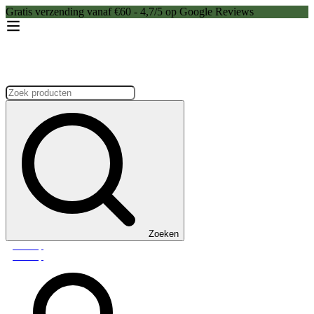
Gratis verzending vanaf €60 - 4,7/5 op Google Reviews
Zoeken:
Zoeken
Webshop
Webshop