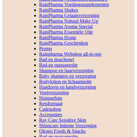
RainPharma Voedingssupplementen
RainPharma Shakes
RainPharma Gelaatsverzorging
RainPharma Natural Make Up
RainPharma Aroma Special
RainPharma Essentiële Olie
RainPharma Home
RainPharma Geschenken
Promo
Rainpharma Webshop all-in-one
Bad en douchegel
Bad-en massageolie
Shampoo en haarverzorging
Baby shampoo en verzorging
Bodylotion en lichaamsolie
Handzeep en handverzorging
Voetverzorging
Huisparfum
Reisformaat
Cadeaubon
Accessoires
Ray Care Sensitive Skin
Shinncare Intieme Verzorging
Okono Foods & Snacks
Bad-en massageolie