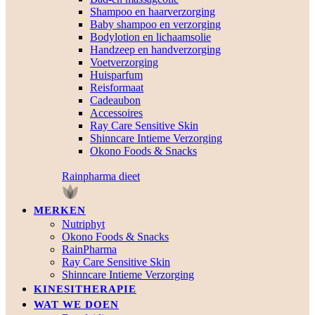
Shampoo en haarverzorging
Baby shampoo en verzorging
Bodylotion en lichaamsolie
Handzeep en handverzorging
Voetverzorging
Huisparfum
Reisformaat
Cadeaubon
Accessoires
Ray Care Sensitive Skin
Shinncare Intieme Verzorging
Okono Foods & Snacks
Rainpharma dieet
MERKEN
Nutriphyt
Okono Foods & Snacks
RainPharma
Ray Care Sensitive Skin
Shinncare Intieme Verzorging
KINESITHERAPIE
WAT WE DOEN