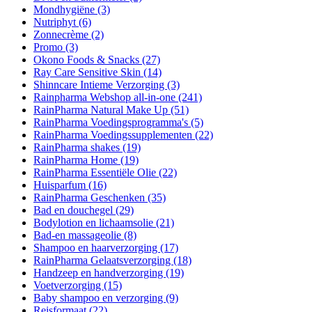
Mondhygiëne
(3)
Nutriphyt
(6)
Zonnecrème
(2)
Promo
(3)
Okono Foods & Snacks
(27)
Ray Care Sensitive Skin
(14)
Shinncare Intieme Verzorging
(3)
Rainpharma Webshop all-in-one
(241)
RainPharma Natural Make Up
(51)
RainPharma Voedingsprogramma's
(5)
RainPharma Voedingssupplementen
(22)
RainPharma shakes
(19)
RainPharma Home
(19)
RainPharma Essentiële Olie
(22)
Huisparfum
(16)
RainPharma Geschenken
(35)
Bad en douchegel
(29)
Bodylotion en lichaamsolie
(21)
Bad-en massageolie
(8)
Shampoo en haarverzorging
(17)
RainPharma Gelaatsverzorging
(18)
Handzeep en handverzorging
(19)
Voetverzorging
(15)
Baby shampoo en verzorging
(9)
Reisformaat
(22)