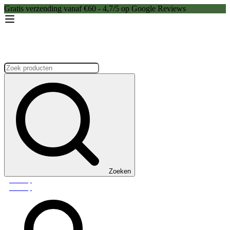
Gratis verzending vanaf €60 - 4,7/5 op Google Reviews
Zoeken:
Zoeken
Webshop
Webshop