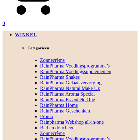
0
WINKEL
Categorieën
Zonnecrème
RainPharma Voedingsprogramma’s
RainPharma Voedingssupplementen
RainPharma Shakes
RainPharma Gelaatsverzorging
RainPharma Natural Make Up
RainPharma Aroma Special
RainPharma Essentiële Olie
RainPharma Home
RainPharma Geschenken
Promo
Rainpharma Webshop all-in-one
Bad en douchegel
Zonnecrème
RainPharma Voedingsprogramma’s