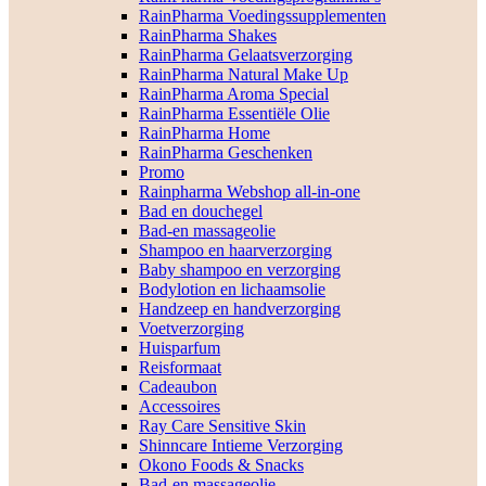
RainPharma Voedingssupplementen
RainPharma Shakes
RainPharma Gelaatsverzorging
RainPharma Natural Make Up
RainPharma Aroma Special
RainPharma Essentiële Olie
RainPharma Home
RainPharma Geschenken
Promo
Rainpharma Webshop all-in-one
Bad en douchegel
Bad-en massageolie
Shampoo en haarverzorging
Baby shampoo en verzorging
Bodylotion en lichaamsolie
Handzeep en handverzorging
Voetverzorging
Huisparfum
Reisformaat
Cadeaubon
Accessoires
Ray Care Sensitive Skin
Shinncare Intieme Verzorging
Okono Foods & Snacks
Bad-en massageolie