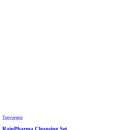
Toevoegen
RainPharma Cleansing Set