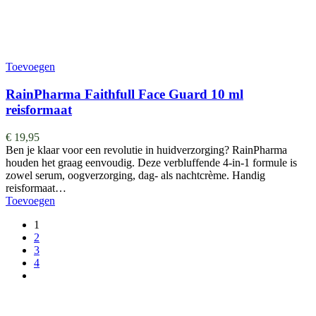
Toevoegen
RainPharma Faithfull Face Guard 10 ml
reisformaat
€
19,95
Ben je klaar voor een revolutie in huidverzorging? RainPharma
houden het graag eenvoudig. Deze verbluffende 4-in-1 formule is
zowel serum, oogverzorging, dag- als nachtcrème. Handig
reisformaat…
Toevoegen
1
2
3
4