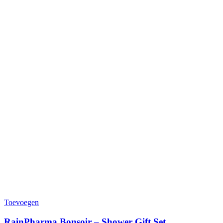
Toevoegen
RainPharma Bonsoir – Shower Gift Set