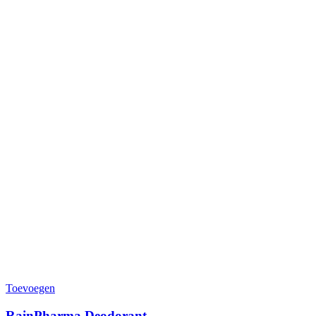
Toevoegen
RainPharma Deodorant