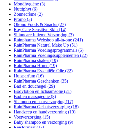
Mondhygiëne
(3)
Nutriphyt
(6)
Zonnecrème
(2)
Promo
(3)
Okono Foods & Snacks
(27)
Ray Care Sensitive Skin
(14)
Shinncare Intieme Verzorging
(3)
Rainpharma Webshop all-in-one
(241)
RainPharma Natural Make Up
(51)
RainPharma Voedingsprogramma's
(5)
RainPharma Voedingssupplementen
(22)
RainPharma shakes
(19)
RainPharma Home
(19)
RainPharma Essentiële Olie
(22)
Huisparfum
(16)
RainPharma Geschenken
(35)
Bad en douchegel
(29)
Bodylotion en lichaamsolie
(21)
Bad-en massageolie
(8)
Shampoo en haarverzorging
(17)
RainPharma Gelaatsverzorging
(18)
Handzeep en handverzorging
(19)
Voetverzorging
(15)
Baby shampoo en verzorging
(9)
Reisformaat
(22)