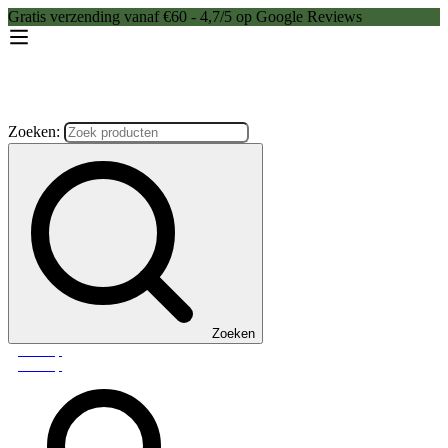
Gratis verzending vanaf €60 - 4,7/5 op Google Reviews
Zoeken:
Zoeken
Webshop
Webshop