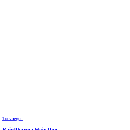
Toevoegen
RainPharma Hair Duo