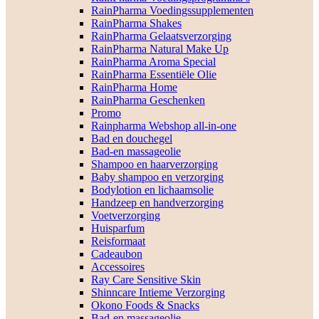
RainPharma Voedingssupplementen
RainPharma Shakes
RainPharma Gelaatsverzorging
RainPharma Natural Make Up
RainPharma Aroma Special
RainPharma Essentiële Olie
RainPharma Home
RainPharma Geschenken
Promo
Rainpharma Webshop all-in-one
Bad en douchegel
Bad-en massageolie
Shampoo en haarverzorging
Baby shampoo en verzorging
Bodylotion en lichaamsolie
Handzeep en handverzorging
Voetverzorging
Huisparfum
Reisformaat
Cadeaubon
Accessoires
Ray Care Sensitive Skin
Shinncare Intieme Verzorging
Okono Foods & Snacks
Bad-en massageolie