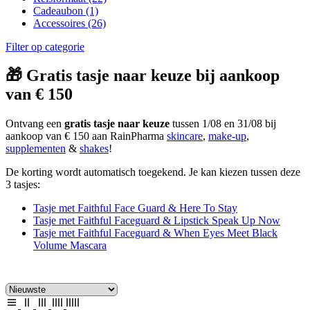
Cadeaubon
(1)
Accessoires
(26)
Filter op categorie
🎁 Gratis tasje naar keuze bij aankoop
van € 150
Ontvang een
gratis tasje naar keuze
tussen 1/08 en 31/08 bij
aankoop van € 150 aan RainPharma
skincare
,
make-up
,
supplementen
&
shakes
!
De korting wordt automatisch toegekend. Je kan kiezen tussen deze
3 tasjes:
Tasje met Faithful Face Guard & Here To Stay
Tasje met Faithful Faceguard & Lipstick Speak Up Now
Tasje met Faithful Faceguard & When Eyes Meet Black
Volume Mascara