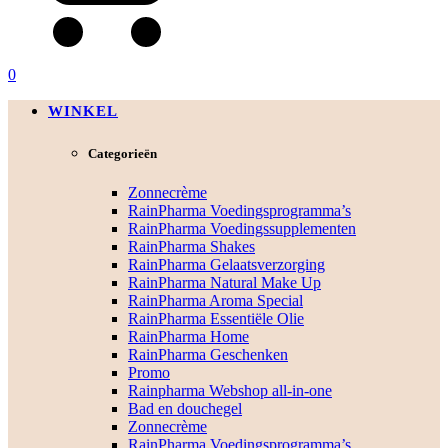
0
WINKEL
Categorieën
Zonnecrème
RainPharma Voedingsprogramma’s
RainPharma Voedingssupplementen
RainPharma Shakes
RainPharma Gelaatsverzorging
RainPharma Natural Make Up
RainPharma Aroma Special
RainPharma Essentiële Olie
RainPharma Home
RainPharma Geschenken
Promo
Rainpharma Webshop all-in-one
Bad en douchegel
Zonnecrème
RainPharma Voedingsprogramma’s