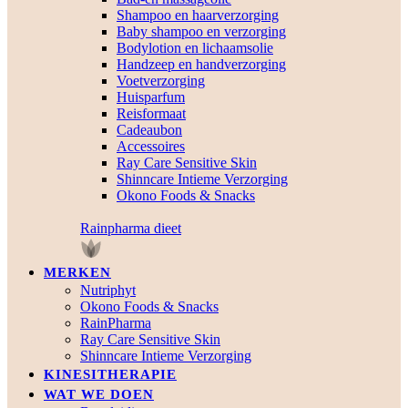
Shampoo en haarverzorging
Baby shampoo en verzorging
Bodylotion en lichaamsolie
Handzeep en handverzorging
Voetverzorging
Huisparfum
Reisformaat
Cadeaubon
Accessoires
Ray Care Sensitive Skin
Shinncare Intieme Verzorging
Okono Foods & Snacks
Rainpharma dieet
MERKEN
Nutriphyt
Okono Foods & Snacks
RainPharma
Ray Care Sensitive Skin
Shinncare Intieme Verzorging
KINESITHERAPIE
WAT WE DOEN