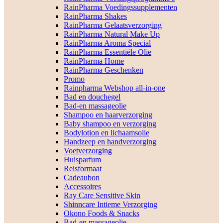
RainPharma Voedingssupplementen
RainPharma Shakes
RainPharma Gelaatsverzorging
RainPharma Natural Make Up
RainPharma Aroma Special
RainPharma Essentiële Olie
RainPharma Home
RainPharma Geschenken
Promo
Rainpharma Webshop all-in-one
Bad en douchegel
Bad-en massageolie
Shampoo en haarverzorging
Baby shampoo en verzorging
Bodylotion en lichaamsolie
Handzeep en handverzorging
Voetverzorging
Huisparfum
Reisformaat
Cadeaubon
Accessoires
Ray Care Sensitive Skin
Shinncare Intieme Verzorging
Okono Foods & Snacks
Bad-en massageolie