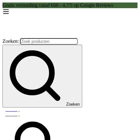
Gratis verzending vanaf €60 - 4,7/5 op Google Reviews
Zoeken:
Zoeken
Webshop
Webshop