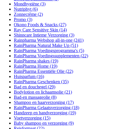
Mondhygiëne
(3)
Nutriphyt
(6)
Zonnecrème
(2)
Promo
(3)
Okono Foods & Snacks
(27)
Ray Care Sensitive Skin
(14)
Shinncare Intieme Verzorging
(3)
Rainpharma Webshop all-in-one
(241)
RainPharma Natural Make Up
(51)
RainPharma Voedingsprogramma's
(5)
RainPharma Voedingssupplementen
(22)
RainPharma shakes
(19)
RainPharma Home
(19)
RainPharma Essentiële Olie
(22)
Huisparfum
(16)
RainPharma Geschenken
(35)
Bad en douchegel
(29)
Bodylotion en lichaamsolie
(21)
Bad-en massageolie
(8)
Shampoo en haarverzorging
(17)
RainPharma Gelaatsverzorging
(18)
Handzeep en handverzorging
(19)
Voetverzorging
(15)
Baby shampoo en verzorging
(9)
Reisformaat
(22)