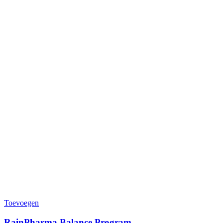
Toevoegen
RainPharma Balance Program