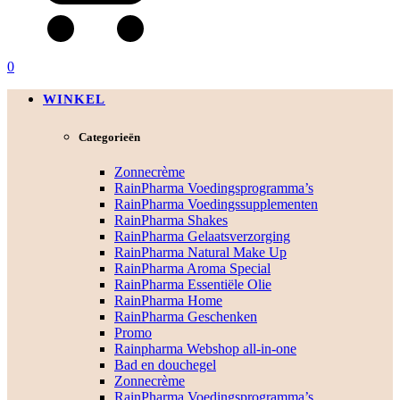
0
WINKEL
Categorieën
Zonnecrème
RainPharma Voedingsprogramma’s
RainPharma Voedingssupplementen
RainPharma Shakes
RainPharma Gelaatsverzorging
RainPharma Natural Make Up
RainPharma Aroma Special
RainPharma Essentiële Olie
RainPharma Home
RainPharma Geschenken
Promo
Rainpharma Webshop all-in-one
Bad en douchegel
Zonnecrème
RainPharma Voedingsprogramma’s