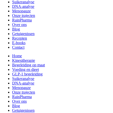
Suikeranalyse
DNA-analyse
Menopauze
Onze trajecten
RainPharma
Over ons
Blog
Getuigenissen
Recepten
E-books
Contact
Home
Kinesitherapie
Begeleiding op maat
Voeding en dieet
GLP-1 begeleiding
Suikeranalyse
DNA-analyse
Menopauze
Onze trajecten
RainPharma
Over ons
Blog
Getuigenissen