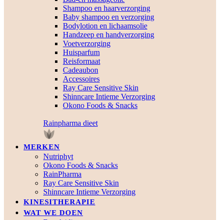
Shampoo en haarverzorging
Baby shampoo en verzorging
Bodylotion en lichaamsolie
Handzeep en handverzorging
Voetverzorging
Huisparfum
Reisformaat
Cadeaubon
Accessoires
Ray Care Sensitive Skin
Shinncare Intieme Verzorging
Okono Foods & Snacks
Rainpharma dieet
MERKEN
Nutriphyt
Okono Foods & Snacks
RainPharma
Ray Care Sensitive Skin
Shinncare Intieme Verzorging
KINESITHERAPIE
WAT WE DOEN