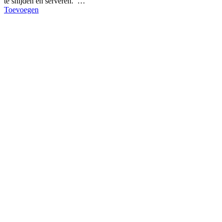
te snijden én serveren. …
Toevoegen