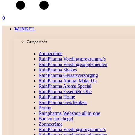
0
WINKEL
Categorieën
Zonnecrème
RainPharma Voedingsprogramma’s
RainPharma Voedingssupplementen
RainPharma Shakes
RainPharma Gelaatsverzorging
RainPharma Natural Make Up
RainPharma Aroma Special
RainPharma Essentiële Olie
RainPharma Home
RainPharma Geschenken
Promo
Rainpharma Webshop all-in-one
Bad en douchegel
Zonnecrème
RainPharma Voedingsprogramma’s
RainPharma Voedingssupplementen