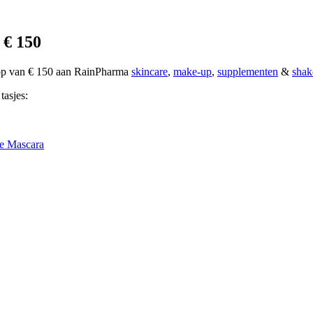
 € 150
oop van € 150 aan RainPharma
skincare
,
make-up
,
supplementen
&
shak
tasjes:
e Mascara