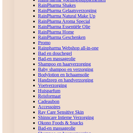
RainPharma Shakes
RainPharma Gelaatsverzorging
RainPharma Natural Make Up
RainPharma Aroma Special
RainPharma Essentiële Olie
RainPharma Home
RainPharma Geschenken
Promo
Rainpharma Webshop all-in-one
Bad en douchegel
Bad-en massageolie
Shampoo en haarverzorging
Baby shampoo en verzorging
Bodylotion en lichaamsolie
Handzeep en handverzorging
Voetverzorging
Huisparfum
Reisformaat
Cadeaubon
Accessoires
Ray Care Sensitive Skin
Shinncare Intieme Verzorging
Okono Foods & Snacks
Bad-en massageolie