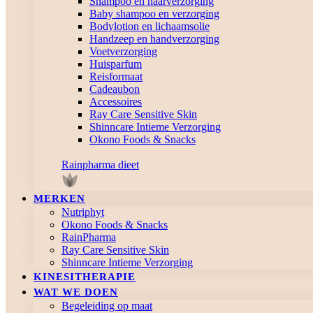
Shampoo en haarverzorging
Baby shampoo en verzorging
Bodylotion en lichaamsolie
Handzeep en handverzorging
Voetverzorging
Huisparfum
Reisformaat
Cadeaubon
Accessoires
Ray Care Sensitive Skin
Shinncare Intieme Verzorging
Okono Foods & Snacks
Rainpharma dieet
MERKEN
Nutriphyt
Okono Foods & Snacks
RainPharma
Ray Care Sensitive Skin
Shinncare Intieme Verzorging
KINESITHERAPIE
WAT WE DOEN
Begeleiding op maat