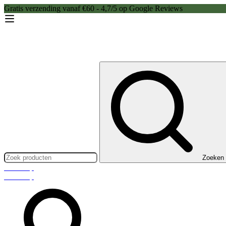
Gratis verzending vanaf €60 - 4,7/5 op Google Reviews
Zoeken:
Zoeken
Webshop
Webshop