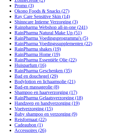
Zonnecrème
(2)
Promo
(3)
Okono Foods & Snacks
(27)
Ray Care Sensitive Skin
(14)
Shinncare Intieme Verzorging
(3)
Rainpharma Webshop all-in-one
(241)
RainPharma Natural Make Up
(51)
RainPharma Voedingsprogramma's
(5)
RainPharma Voedingssupplementen
(22)
RainPharma shakes
(19)
RainPharma Home
(19)
RainPharma Essentiële Olie
(22)
Huisparfum
(16)
RainPharma Geschenken
(35)
Bad en douchegel
(29)
Bodylotion en lichaamsolie
(21)
Bad-en massageolie
(8)
Shampoo en haarverzorging
(17)
RainPharma Gelaatsverzorging
(18)
Handzeep en handverzorging
(19)
Voetverzorging
(15)
Baby shampoo en verzorging
(9)
Reisformaat
(22)
Cadeaubon
(1)
Accessoires
(26)