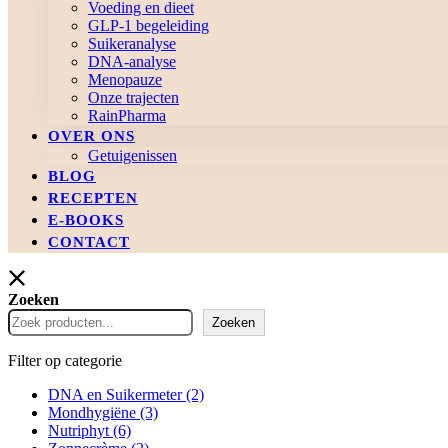
Voeding en dieet
GLP-1 begeleiding
Suikeranalyse
DNA-analyse
Menopauze
Onze trajecten
RainPharma
OVER ONS
Getuigenissen
BLOG
RECEPTEN
E-BOOKS
CONTACT
Zoeken
Zoeken
Filter op categorie
DNA en Suikermeter
(2)
Mondhygiëne
(3)
Nutriphyt
(6)