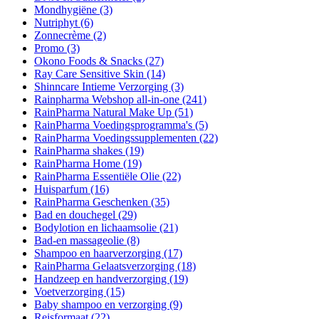
Mondhygiëne
(3)
Nutriphyt
(6)
Zonnecrème
(2)
Promo
(3)
Okono Foods & Snacks
(27)
Ray Care Sensitive Skin
(14)
Shinncare Intieme Verzorging
(3)
Rainpharma Webshop all-in-one
(241)
RainPharma Natural Make Up
(51)
RainPharma Voedingsprogramma's
(5)
RainPharma Voedingssupplementen
(22)
RainPharma shakes
(19)
RainPharma Home
(19)
RainPharma Essentiële Olie
(22)
Huisparfum
(16)
RainPharma Geschenken
(35)
Bad en douchegel
(29)
Bodylotion en lichaamsolie
(21)
Bad-en massageolie
(8)
Shampoo en haarverzorging
(17)
RainPharma Gelaatsverzorging
(18)
Handzeep en handverzorging
(19)
Voetverzorging
(15)
Baby shampoo en verzorging
(9)
Reisformaat
(22)