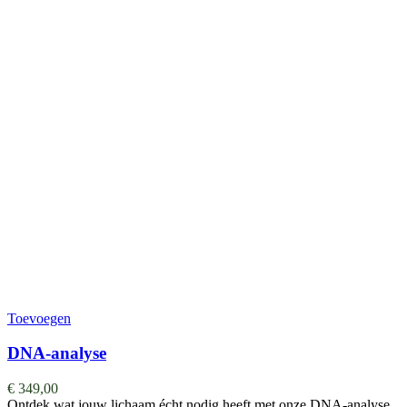
Toevoegen
DNA-analyse
€
349,00
Ontdek wat jouw lichaam écht nodig heeft met onze DNA-analyse.