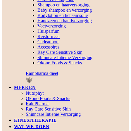
Shampoo en haarverzorging
Baby shampoo en verzorging
Bodylotion en lichaamsolie
Handzeep en handverzorging
Voetverzorging
Huisparfum
Reisformaat
Cadeaubon
Accessoires
Ray Care Sensitive Skin
Shinncare Intieme Verzorging
Okono Foods & Snacks
Rainpharma dieet
MERKEN
Nutriphyt
Okono Foods & Snacks
RainPharma
Ray Care Sensitive Skin
Shinncare Intieme Verzorging
KINESITHERAPIE
WAT WE DOEN