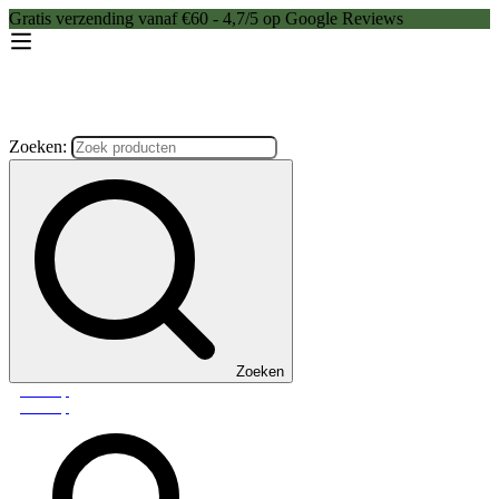
Gratis verzending vanaf €60 - 4,7/5 op Google Reviews
Zoeken:
Zoeken
Webshop
Webshop