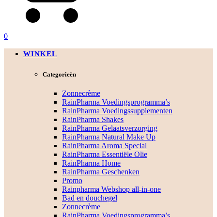
0
WINKEL
Categorieën
Zonnecrème
RainPharma Voedingsprogramma’s
RainPharma Voedingssupplementen
RainPharma Shakes
RainPharma Gelaatsverzorging
RainPharma Natural Make Up
RainPharma Aroma Special
RainPharma Essentiële Olie
RainPharma Home
RainPharma Geschenken
Promo
Rainpharma Webshop all-in-one
Bad en douchegel
Zonnecrème
RainPharma Voedingsprogramma’s