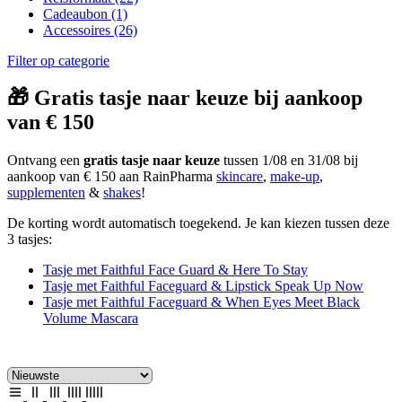
Cadeaubon
(1)
Accessoires
(26)
Filter op categorie
🎁 Gratis tasje naar keuze bij aankoop
van € 150
Ontvang een
gratis tasje naar keuze
tussen 1/08 en 31/08 bij
aankoop van € 150 aan RainPharma
skincare
,
make-up
,
supplementen
&
shakes
!
De korting wordt automatisch toegekend. Je kan kiezen tussen deze
3 tasjes:
Tasje met Faithful Face Guard & Here To Stay
Tasje met Faithful Faceguard & Lipstick Speak Up Now
Tasje met Faithful Faceguard & When Eyes Meet Black
Volume Mascara