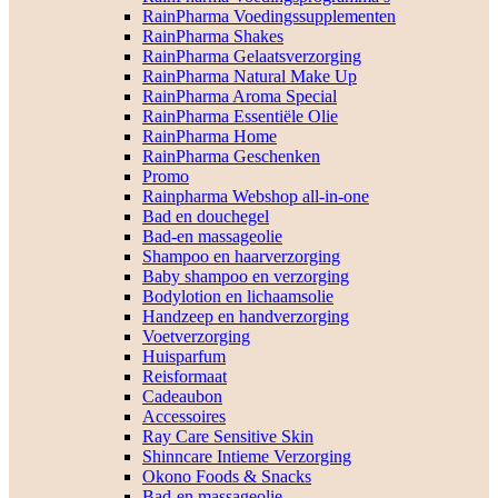
RainPharma Voedingssupplementen
RainPharma Shakes
RainPharma Gelaatsverzorging
RainPharma Natural Make Up
RainPharma Aroma Special
RainPharma Essentiële Olie
RainPharma Home
RainPharma Geschenken
Promo
Rainpharma Webshop all-in-one
Bad en douchegel
Bad-en massageolie
Shampoo en haarverzorging
Baby shampoo en verzorging
Bodylotion en lichaamsolie
Handzeep en handverzorging
Voetverzorging
Huisparfum
Reisformaat
Cadeaubon
Accessoires
Ray Care Sensitive Skin
Shinncare Intieme Verzorging
Okono Foods & Snacks
Bad-en massageolie