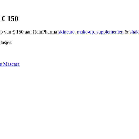
 € 150
oop van € 150 aan RainPharma
skincare
,
make-up
,
supplementen
&
shak
tasjes:
e Mascara