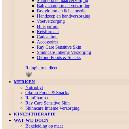
Shampoo en haarverzorging
Baby shampoo en verzorging
Bodylotion en lichaamsolie
Handzeep en handverzorging
Voetverzorging
Huisparfum
Reisformaat
Cadeaubon
Accessoires
Ray Care Sensitive Skin
Shinncare Intieme Verzorging
Okono Foods & Snacks
Rainpharma dieet
MERKEN
Nutriphyt
Okono Foods & Snacks
RainPharma
Ray Care Sensitive Skin
Shinncare Intieme Verzorging
KINESITHERAPIE
WAT WE DOEN
Begeleiding op maat