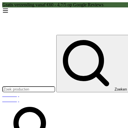
Gratis verzending vanaf €60 - 4,7/5 op Google Reviews
Zoeken:
Zoeken
Webshop
Webshop