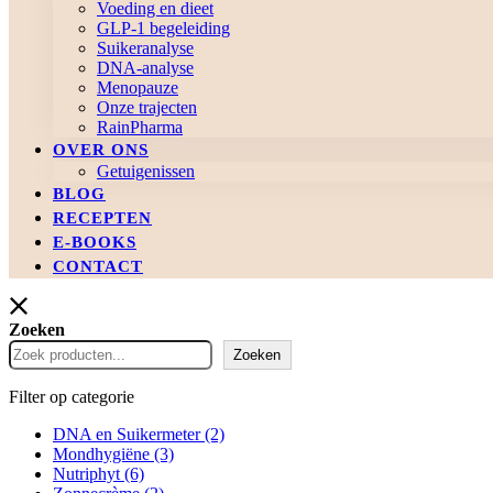
Voeding en dieet
GLP-1 begeleiding
Suikeranalyse
DNA-analyse
Menopauze
Onze trajecten
RainPharma
OVER ONS
Getuigenissen
BLOG
RECEPTEN
E-BOOKS
CONTACT
Zoeken
Zoeken
Filter op categorie
DNA en Suikermeter
(2)
Mondhygiëne
(3)
Nutriphyt
(6)