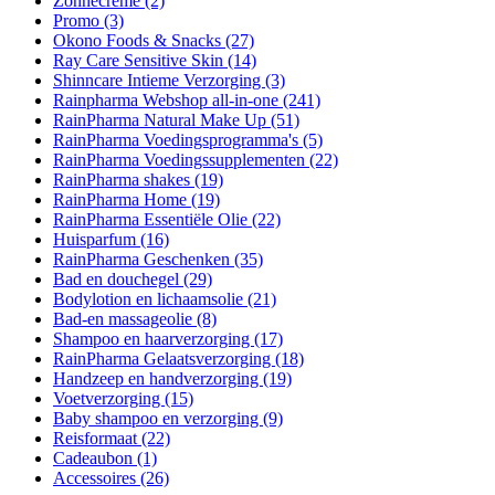
Zonnecrème
(2)
Promo
(3)
Okono Foods & Snacks
(27)
Ray Care Sensitive Skin
(14)
Shinncare Intieme Verzorging
(3)
Rainpharma Webshop all-in-one
(241)
RainPharma Natural Make Up
(51)
RainPharma Voedingsprogramma's
(5)
RainPharma Voedingssupplementen
(22)
RainPharma shakes
(19)
RainPharma Home
(19)
RainPharma Essentiële Olie
(22)
Huisparfum
(16)
RainPharma Geschenken
(35)
Bad en douchegel
(29)
Bodylotion en lichaamsolie
(21)
Bad-en massageolie
(8)
Shampoo en haarverzorging
(17)
RainPharma Gelaatsverzorging
(18)
Handzeep en handverzorging
(19)
Voetverzorging
(15)
Baby shampoo en verzorging
(9)
Reisformaat
(22)
Cadeaubon
(1)
Accessoires
(26)