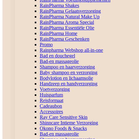
RainPharma Shakes
RainPharma Gelaatsverzorging
RainPharma Natural Make Up
RainPharma Aroma Special
RainPharma Essentiële Olie
RainPharma Home
RainPharma Geschenken
Promo
Rainpharma Webshop all-in-one
Bad en douchegel
Bad-en massageolie
Shampoo en haarverzorging
Baby shampoo en verzorging
Bodylotion en lichaamsolie
Handzeep en handverzorging
Voetverzorging
Huisparfum
Reisformaat
Cadeaubon
Accessoires
Ray Care Sensitive Skin
Shinncare Intieme Verzorging
Okono Foods & Snacks
Bad-en massageolie