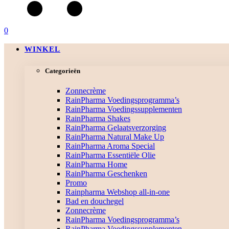
0
WINKEL
Categorieën
Zonnecrème
RainPharma Voedingsprogramma’s
RainPharma Voedingssupplementen
RainPharma Shakes
RainPharma Gelaatsverzorging
RainPharma Natural Make Up
RainPharma Aroma Special
RainPharma Essentiële Olie
RainPharma Home
RainPharma Geschenken
Promo
Rainpharma Webshop all-in-one
Bad en douchegel
Zonnecrème
RainPharma Voedingsprogramma’s
RainPharma Voedingssupplementen