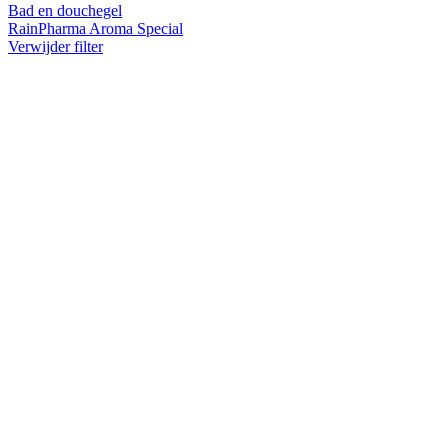
Bad en douchegel
RainPharma Aroma Special
Verwijder filter