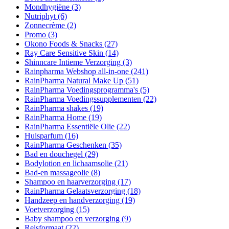
Mondhygiëne
(3)
Nutriphyt
(6)
Zonnecrème
(2)
Promo
(3)
Okono Foods & Snacks
(27)
Ray Care Sensitive Skin
(14)
Shinncare Intieme Verzorging
(3)
Rainpharma Webshop all-in-one
(241)
RainPharma Natural Make Up
(51)
RainPharma Voedingsprogramma's
(5)
RainPharma Voedingssupplementen
(22)
RainPharma shakes
(19)
RainPharma Home
(19)
RainPharma Essentiële Olie
(22)
Huisparfum
(16)
RainPharma Geschenken
(35)
Bad en douchegel
(29)
Bodylotion en lichaamsolie
(21)
Bad-en massageolie
(8)
Shampoo en haarverzorging
(17)
RainPharma Gelaatsverzorging
(18)
Handzeep en handverzorging
(19)
Voetverzorging
(15)
Baby shampoo en verzorging
(9)
Reisformaat
(22)