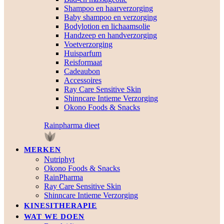
Shampoo en haarverzorging
Baby shampoo en verzorging
Bodylotion en lichaamsolie
Handzeep en handverzorging
Voetverzorging
Huisparfum
Reisformaat
Cadeaubon
Accessoires
Ray Care Sensitive Skin
Shinncare Intieme Verzorging
Okono Foods & Snacks
Rainpharma dieet
MERKEN
Nutriphyt
Okono Foods & Snacks
RainPharma
Ray Care Sensitive Skin
Shinncare Intieme Verzorging
KINESITHERAPIE
WAT WE DOEN