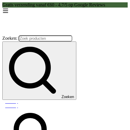
Gratis verzending vanaf €60 - 4,7/5 op Google Reviews
Zoeken:
Zoeken
Webshop
Webshop