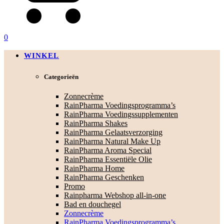
0
WINKEL
Categorieën
Zonnecrème
RainPharma Voedingsprogramma’s
RainPharma Voedingssupplementen
RainPharma Shakes
RainPharma Gelaatsverzorging
RainPharma Natural Make Up
RainPharma Aroma Special
RainPharma Essentiële Olie
RainPharma Home
RainPharma Geschenken
Promo
Rainpharma Webshop all-in-one
Bad en douchegel
Zonnecrème
RainPharma Voedingsprogramma’s