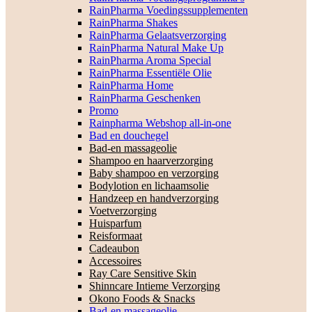
RainPharma Voedingssupplementen
RainPharma Shakes
RainPharma Gelaatsverzorging
RainPharma Natural Make Up
RainPharma Aroma Special
RainPharma Essentiële Olie
RainPharma Home
RainPharma Geschenken
Promo
Rainpharma Webshop all-in-one
Bad en douchegel
Bad-en massageolie
Shampoo en haarverzorging
Baby shampoo en verzorging
Bodylotion en lichaamsolie
Handzeep en handverzorging
Voetverzorging
Huisparfum
Reisformaat
Cadeaubon
Accessoires
Ray Care Sensitive Skin
Shinncare Intieme Verzorging
Okono Foods & Snacks
Bad-en massageolie