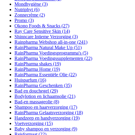
Mondhygiëne
(3)
Nutriphyt
(6)
Zonnecrème
(2)
Promo
(3)
Okono Foods & Snacks
(27)
Ray Care Sensitive Skin
(14)
Shinncare Intieme Verzorging
(3)
Rainpharma Webshop all-in-one
(241)
RainPharma Natural Make Up
(51)
RainPharma Voedingsprogramma's
(5)
RainPharma Voedingssupplementen
(22)
RainPharma shakes
(19)
RainPharma Home
(19)
RainPharma Essentiële Olie
(22)
Huisparfum
(16)
RainPharma Geschenken
(35)
Bad en douchegel
(29)
Bodylotion en lichaamsolie
(21)
Bad-en massageolie
(8)
Shampoo en haarverzorging
(17)
RainPharma Gelaatsverzorging
(18)
Handzeep en handverzorging
(19)
Voetverzorging
(15)
Baby shampoo en verzorging
(9)
Reisformaat
(22)