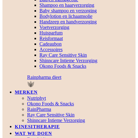
Shampoo en haarverzorging
Baby shampoo en verzorging
Bodylotion en lichaamsolie
Handzeep en handverzorging
Voetverzorging
Huisparfum
Reisformaat
Cadeaubon
Accessoires
Ray Care Sensitive Skin
Shinncare Intieme Verzorging
Okono Foods & Snacks
Rainpharma dieet
MERKEN
Nutriphyt
Okono Foods & Snacks
RainPharma
Ray Care Sensitive Skin
Shinncare Intieme Verzorging
KINESITHERAPIE
WAT WE DOEN