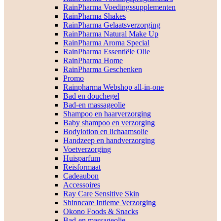
RainPharma Voedingssupplementen
RainPharma Shakes
RainPharma Gelaatsverzorging
RainPharma Natural Make Up
RainPharma Aroma Special
RainPharma Essentiële Olie
RainPharma Home
RainPharma Geschenken
Promo
Rainpharma Webshop all-in-one
Bad en douchegel
Bad-en massageolie
Shampoo en haarverzorging
Baby shampoo en verzorging
Bodylotion en lichaamsolie
Handzeep en handverzorging
Voetverzorging
Huisparfum
Reisformaat
Cadeaubon
Accessoires
Ray Care Sensitive Skin
Shinncare Intieme Verzorging
Okono Foods & Snacks
Bad-en massageolie