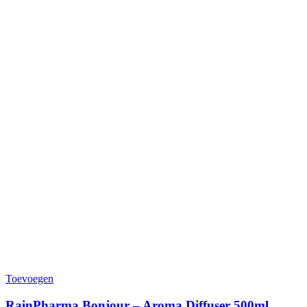
Toevoegen
RainPharma Bonjour – Aroma Diffuser 500ml