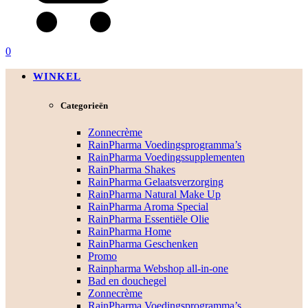
0
WINKEL
Categorieën
Zonnecrème
RainPharma Voedingsprogramma’s
RainPharma Voedingssupplementen
RainPharma Shakes
RainPharma Gelaatsverzorging
RainPharma Natural Make Up
RainPharma Aroma Special
RainPharma Essentiële Olie
RainPharma Home
RainPharma Geschenken
Promo
Rainpharma Webshop all-in-one
Bad en douchegel
Zonnecrème
RainPharma Voedingsprogramma’s