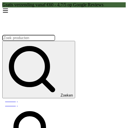
Gratis verzending vanaf €60 - 4,7/5 op Google Reviews
Zoeken:
Zoeken
Webshop
Webshop