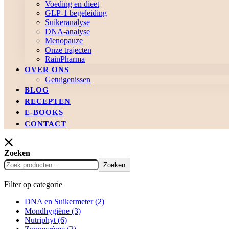
Voeding en dieet
GLP-1 begeleiding
Suikeranalyse
DNA-analyse
Menopauze
Onze trajecten
RainPharma
OVER ONS
Getuigenissen
BLOG
RECEPTEN
E-BOOKS
CONTACT
Zoeken
Zoeken
Filter op categorie
DNA en Suikermeter
(2)
Mondhygiëne
(3)
Nutriphyt
(6)