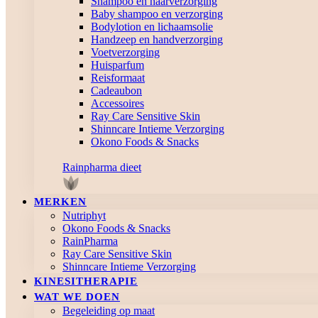
Shampoo en haarverzorging
Baby shampoo en verzorging
Bodylotion en lichaamsolie
Handzeep en handverzorging
Voetverzorging
Huisparfum
Reisformaat
Cadeaubon
Accessoires
Ray Care Sensitive Skin
Shinncare Intieme Verzorging
Okono Foods & Snacks
Rainpharma dieet
MERKEN
Nutriphyt
Okono Foods & Snacks
RainPharma
Ray Care Sensitive Skin
Shinncare Intieme Verzorging
KINESITHERAPIE
WAT WE DOEN
Begeleiding op maat