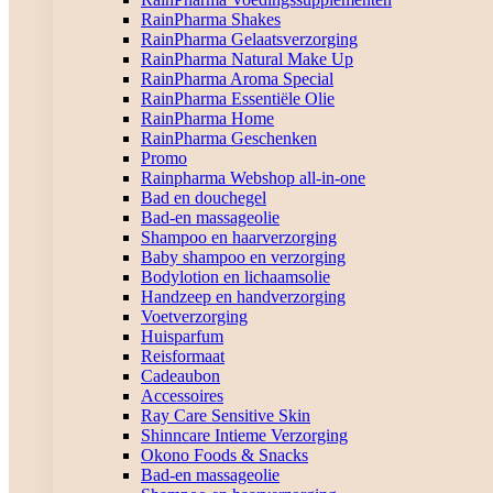
RainPharma Shakes
RainPharma Gelaatsverzorging
RainPharma Natural Make Up
RainPharma Aroma Special
RainPharma Essentiële Olie
RainPharma Home
RainPharma Geschenken
Promo
Rainpharma Webshop all-in-one
Bad en douchegel
Bad-en massageolie
Shampoo en haarverzorging
Baby shampoo en verzorging
Bodylotion en lichaamsolie
Handzeep en handverzorging
Voetverzorging
Huisparfum
Reisformaat
Cadeaubon
Accessoires
Ray Care Sensitive Skin
Shinncare Intieme Verzorging
Okono Foods & Snacks
Bad-en massageolie