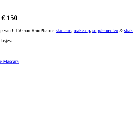
 € 150
oop van € 150 aan RainPharma
skincare
,
make-up
,
supplementen
&
shak
tasjes:
e Mascara