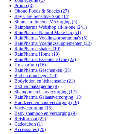
Zonnecrème
(2)
Promo
(3)
Okono Foods & Snacks
(27)
Ray Care Sensitive Skin
(14)
Shinncare Intieme Verzorging
(3)
Rainpharma Webshop all-in-one
(241)
RainPharma Natural Make Up
(51)
RainPharma Voedingsprogramma's
(5)
RainPharma Voedingssupplementen
(22)
RainPharma shakes
(19)
RainPharma Home
(19)
RainPharma Essentiële Olie
(22)
Huisparfum
(16)
RainPharma Geschenken
(35)
Bad en douchegel
(29)
Bodylotion en lichaamsolie
(21)
Bad-en massageolie
(8)
Shampoo en haarverzorging
(17)
RainPharma Gelaatsverzorging
(18)
Handzeep en handverzorging
(19)
Voetverzorging
(15)
Baby shampoo en verzorging
(9)
Reisformaat
(22)
Cadeaubon
(1)
Accessoires
(26)