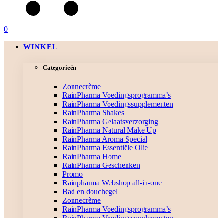
0
WINKEL
Categorieën
Zonnecrème
RainPharma Voedingsprogramma’s
RainPharma Voedingssupplementen
RainPharma Shakes
RainPharma Gelaatsverzorging
RainPharma Natural Make Up
RainPharma Aroma Special
RainPharma Essentiële Olie
RainPharma Home
RainPharma Geschenken
Promo
Rainpharma Webshop all-in-one
Bad en douchegel
Zonnecrème
RainPharma Voedingsprogramma’s
RainPharma Voedingssupplementen