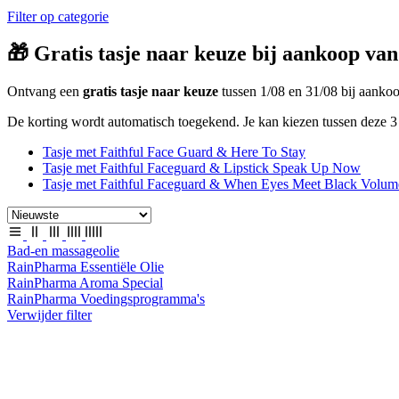
Filter op categorie
🎁 Gratis tasje naar keuze bij aankoop van
Ontvang een
gratis tasje naar keuze
tussen 1/08 en 31/08 bij aank
De korting wordt automatisch toegekend. Je kan kiezen tussen deze 3 
Tasje met Faithful Face Guard & Here To Stay
Tasje met Faithful Faceguard & Lipstick Speak Up Now
Tasje met Faithful Faceguard & When Eyes Meet Black Volum
Bad-en massageolie
RainPharma Essentiële Olie
RainPharma Aroma Special
RainPharma Voedingsprogramma's
Verwijder filter