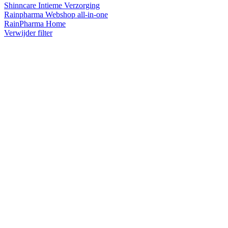
Shinncare Intieme Verzorging
Rainpharma Webshop all-in-one
RainPharma Home
Verwijder filter