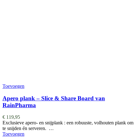
Toevoegen
Apero plank – Slice & Share Board van
RainPharma
€
119,95
Exclusieve apero- en snijplank : een robuuste, volhouten plank om
te snijden én serveren. …
Toevoegen