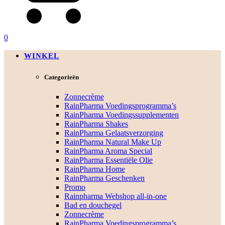
0
WINKEL
Categorieën
Zonnecrème
RainPharma Voedingsprogramma’s
RainPharma Voedingssupplementen
RainPharma Shakes
RainPharma Gelaatsverzorging
RainPharma Natural Make Up
RainPharma Aroma Special
RainPharma Essentiële Olie
RainPharma Home
RainPharma Geschenken
Promo
Rainpharma Webshop all-in-one
Bad en douchegel
Zonnecrème
RainPharma Voedingsprogramma’s