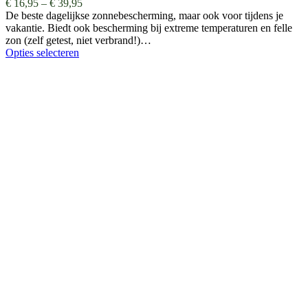
€
16,95
–
€
39,95
De beste dagelijkse zonnebescherming, maar ook voor tijdens je
vakantie. Biedt ook bescherming bij extreme temperaturen en felle
zon (zelf getest, niet verbrand!)…
Opties selecteren