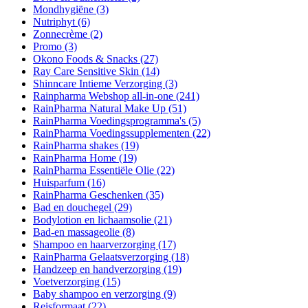
Mondhygiëne
(3)
Nutriphyt
(6)
Zonnecrème
(2)
Promo
(3)
Okono Foods & Snacks
(27)
Ray Care Sensitive Skin
(14)
Shinncare Intieme Verzorging
(3)
Rainpharma Webshop all-in-one
(241)
RainPharma Natural Make Up
(51)
RainPharma Voedingsprogramma's
(5)
RainPharma Voedingssupplementen
(22)
RainPharma shakes
(19)
RainPharma Home
(19)
RainPharma Essentiële Olie
(22)
Huisparfum
(16)
RainPharma Geschenken
(35)
Bad en douchegel
(29)
Bodylotion en lichaamsolie
(21)
Bad-en massageolie
(8)
Shampoo en haarverzorging
(17)
RainPharma Gelaatsverzorging
(18)
Handzeep en handverzorging
(19)
Voetverzorging
(15)
Baby shampoo en verzorging
(9)
Reisformaat
(22)