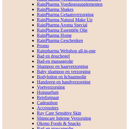
RainPharma Voedingssupplementen
RainPharma Shakes
RainPharma Gelaatsverzorging
RainPharma Natural Make Up
RainPharma Aroma Special
RainPharma Essentiële Olie
RainPharma Home
RainPharma Geschenken
Promo
Rainpharma Webshop all-in-one
Bad en douchegel
Bad-en massageolie
Shampoo en haarverzorging
Baby shampoo en verzorging
Bodylotion en lichaamsolie
Handzeep en handverzorging
Voetverzorging
Huisparfum
Reisformaat
Cadeaubon
Accessoires
Ray Care Sensitive Skin
Shinncare Intieme Verzorging
Okono Foods & Snacks
Bad-en massageolie