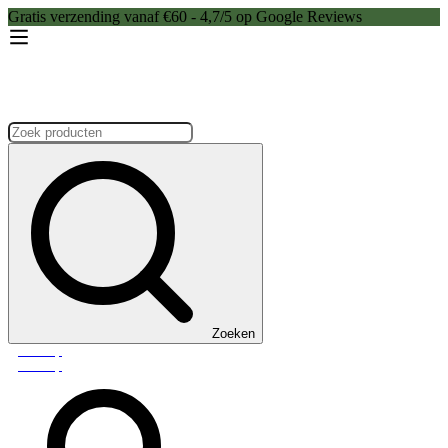
Gratis verzending vanaf €60 - 4,7/5 op Google Reviews
Zoeken:
Zoeken
Webshop
Webshop