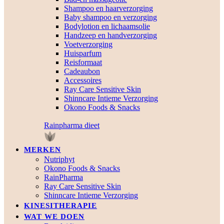
Shampoo en haarverzorging
Baby shampoo en verzorging
Bodylotion en lichaamsolie
Handzeep en handverzorging
Voetverzorging
Huisparfum
Reisformaat
Cadeaubon
Accessoires
Ray Care Sensitive Skin
Shinncare Intieme Verzorging
Okono Foods & Snacks
Rainpharma dieet
MERKEN
Nutriphyt
Okono Foods & Snacks
RainPharma
Ray Care Sensitive Skin
Shinncare Intieme Verzorging
KINESITHERAPIE
WAT WE DOEN