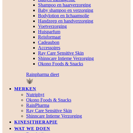
Shampoo en haarverzorging
Baby shampoo en verzorging
Bodylotion en lichaamsolie
Handzeep en handverzorging
Voetverzorging
Huisparfum
Reisformaat
Cadeaubon
Accessoires
Ray Care Sensitive Skin
Shinncare Intieme Verzorging
Okono Foods & Snacks
Rainpharma dieet
MERKEN
Nutriphyt
Okono Foods & Snacks
RainPharma
Ray Care Sensitive Skin
Shinncare Intieme Verzorging
KINESITHERAPIE
WAT WE DOEN