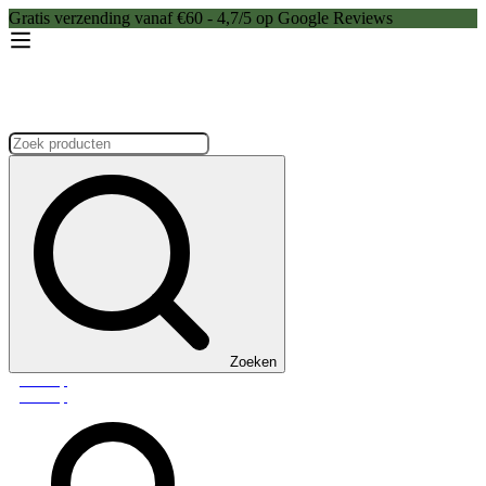
Gratis verzending vanaf €60 - 4,7/5 op Google Reviews
Zoeken:
Zoeken
Webshop
Webshop