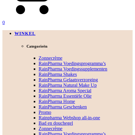
0
WINKEL
Categorieën
Zonnecrème
RainPharma Voedingsprogramma’s
RainPharma Voedingssupplementen
RainPharma Shakes
RainPharma Gelaatsverzorging
RainPharma Natural Make Up
RainPharma Aroma Special
RainPharma Essentiële Olie
RainPharma Home
RainPharma Geschenken
Promo
Rainpharma Webshop all-in-one
Bad en douchegel
Zonnecrème
RainPharma Voedingsprogramma’s