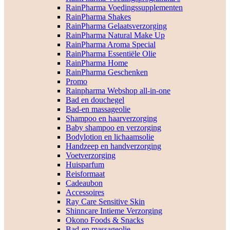
RainPharma Voedingssupplementen
RainPharma Shakes
RainPharma Gelaatsverzorging
RainPharma Natural Make Up
RainPharma Aroma Special
RainPharma Essentiële Olie
RainPharma Home
RainPharma Geschenken
Promo
Rainpharma Webshop all-in-one
Bad en douchegel
Bad-en massageolie
Shampoo en haarverzorging
Baby shampoo en verzorging
Bodylotion en lichaamsolie
Handzeep en handverzorging
Voetverzorging
Huisparfum
Reisformaat
Cadeaubon
Accessoires
Ray Care Sensitive Skin
Shinncare Intieme Verzorging
Okono Foods & Snacks
Bad-en massageolie