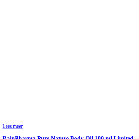
Lees meer
RainPharma Pure Nature Body Oil 100 ml Limited