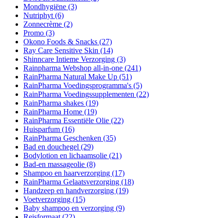
Mondhygiëne
(3)
Nutriphyt
(6)
Zonnecrème
(2)
Promo
(3)
Okono Foods & Snacks
(27)
Ray Care Sensitive Skin
(14)
Shinncare Intieme Verzorging
(3)
Rainpharma Webshop all-in-one
(241)
RainPharma Natural Make Up
(51)
RainPharma Voedingsprogramma's
(5)
RainPharma Voedingssupplementen
(22)
RainPharma shakes
(19)
RainPharma Home
(19)
RainPharma Essentiële Olie
(22)
Huisparfum
(16)
RainPharma Geschenken
(35)
Bad en douchegel
(29)
Bodylotion en lichaamsolie
(21)
Bad-en massageolie
(8)
Shampoo en haarverzorging
(17)
RainPharma Gelaatsverzorging
(18)
Handzeep en handverzorging
(19)
Voetverzorging
(15)
Baby shampoo en verzorging
(9)
Reisformaat
(22)