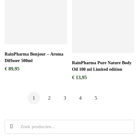
RainPharma Bonjour – Aroma
Diffuser 500ml
RainPharma Pure Nature Body
€
89,95
Oil 100 ml Limited edition
€
13,95
1
2
3
4
5