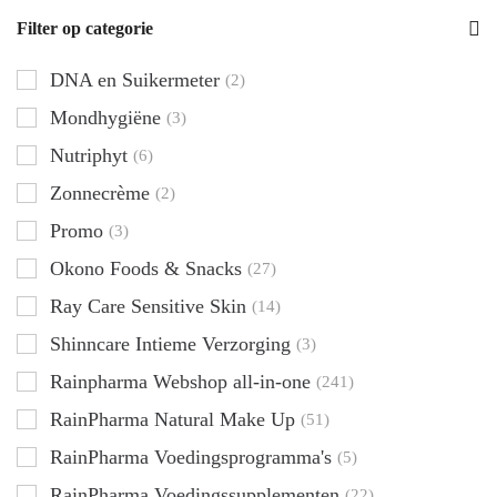
Filter op categorie
DNA en Suikermeter
(2)
Mondhygiëne
(3)
Nutriphyt
(6)
Zonnecrème
(2)
Promo
(3)
Okono Foods & Snacks
(27)
Ray Care Sensitive Skin
(14)
Shinncare Intieme Verzorging
(3)
Rainpharma Webshop all-in-one
(241)
RainPharma Natural Make Up
(51)
RainPharma Voedingsprogramma's
(5)
RainPharma Voedingssupplementen
(22)