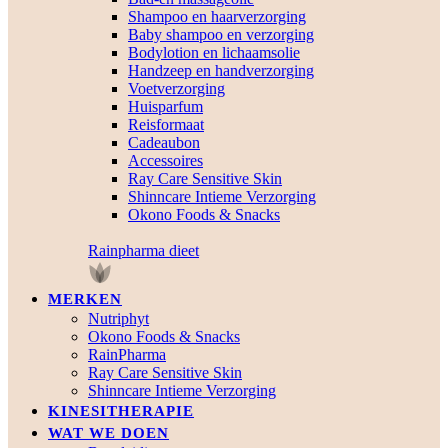
Shampoo en haarverzorging
Baby shampoo en verzorging
Bodylotion en lichaamsolie
Handzeep en handverzorging
Voetverzorging
Huisparfum
Reisformaat
Cadeaubon
Accessoires
Ray Care Sensitive Skin
Shinncare Intieme Verzorging
Okono Foods & Snacks
Rainpharma dieet
MERKEN
Nutriphyt
Okono Foods & Snacks
RainPharma
Ray Care Sensitive Skin
Shinncare Intieme Verzorging
KINESITHERAPIE
WAT WE DOEN