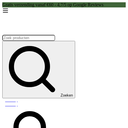
Gratis verzending vanaf €60 - 4,7/5 op Google Reviews
Zoeken:
Zoeken
Webshop
Webshop