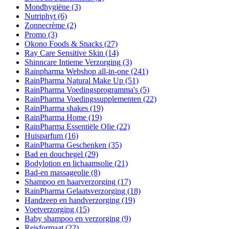
Mondhygiëne
(3)
Nutriphyt
(6)
Zonnecrème
(2)
Promo
(3)
Okono Foods & Snacks
(27)
Ray Care Sensitive Skin
(14)
Shinncare Intieme Verzorging
(3)
Rainpharma Webshop all-in-one
(241)
RainPharma Natural Make Up
(51)
RainPharma Voedingsprogramma's
(5)
RainPharma Voedingssupplementen
(22)
RainPharma shakes
(19)
RainPharma Home
(19)
RainPharma Essentiële Olie
(22)
Huisparfum
(16)
RainPharma Geschenken
(35)
Bad en douchegel
(29)
Bodylotion en lichaamsolie
(21)
Bad-en massageolie
(8)
Shampoo en haarverzorging
(17)
RainPharma Gelaatsverzorging
(18)
Handzeep en handverzorging
(19)
Voetverzorging
(15)
Baby shampoo en verzorging
(9)
Reisformaat
(22)