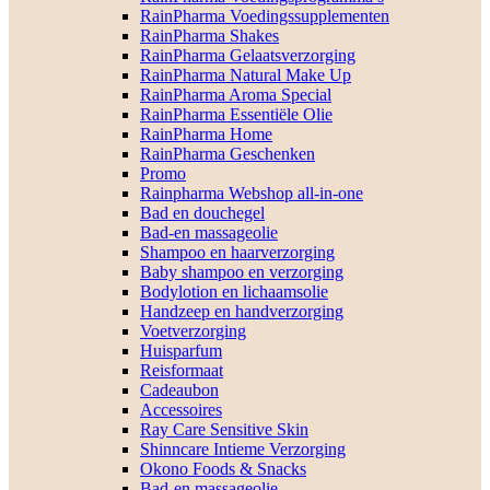
RainPharma Voedingssupplementen
RainPharma Shakes
RainPharma Gelaatsverzorging
RainPharma Natural Make Up
RainPharma Aroma Special
RainPharma Essentiële Olie
RainPharma Home
RainPharma Geschenken
Promo
Rainpharma Webshop all-in-one
Bad en douchegel
Bad-en massageolie
Shampoo en haarverzorging
Baby shampoo en verzorging
Bodylotion en lichaamsolie
Handzeep en handverzorging
Voetverzorging
Huisparfum
Reisformaat
Cadeaubon
Accessoires
Ray Care Sensitive Skin
Shinncare Intieme Verzorging
Okono Foods & Snacks
Bad-en massageolie