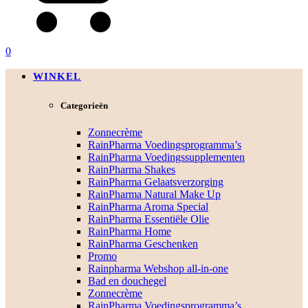
0
WINKEL
Categorieën
Zonnecrème
RainPharma Voedingsprogramma’s
RainPharma Voedingssupplementen
RainPharma Shakes
RainPharma Gelaatsverzorging
RainPharma Natural Make Up
RainPharma Aroma Special
RainPharma Essentiële Olie
RainPharma Home
RainPharma Geschenken
Promo
Rainpharma Webshop all-in-one
Bad en douchegel
Zonnecrème
RainPharma Voedingsprogramma’s