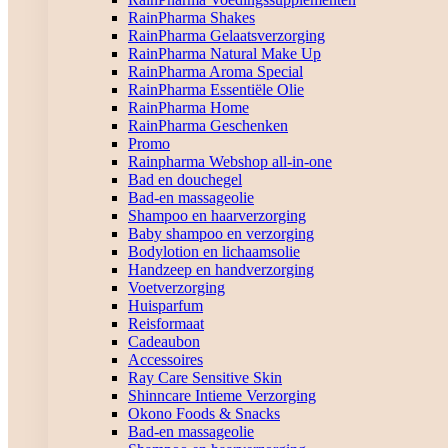
RainPharma Shakes
RainPharma Gelaatsverzorging
RainPharma Natural Make Up
RainPharma Aroma Special
RainPharma Essentiële Olie
RainPharma Home
RainPharma Geschenken
Promo
Rainpharma Webshop all-in-one
Bad en douchegel
Bad-en massageolie
Shampoo en haarverzorging
Baby shampoo en verzorging
Bodylotion en lichaamsolie
Handzeep en handverzorging
Voetverzorging
Huisparfum
Reisformaat
Cadeaubon
Accessoires
Ray Care Sensitive Skin
Shinncare Intieme Verzorging
Okono Foods & Snacks
Bad-en massageolie