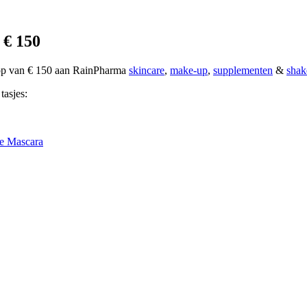
 € 150
oop van € 150 aan RainPharma
skincare
,
make-up
,
supplementen
&
shak
tasjes:
e Mascara