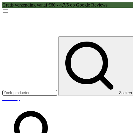
Gratis verzending vanaf €60 - 4,7/5 op Google Reviews
Zoeken:
Zoeken
Webshop
Webshop