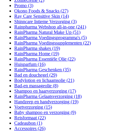
Zonnecrème
(2)
Promo
(3)
Okono Foods & Snacks
(27)
Ray Care Sensitive Skin
(14)
Shinncare Intieme Verzorging
(3)
Rainpharma Webshop all-in-one
(241)
RainPharma Natural Make Up
(51)
RainPharma Voedingsprogramma's
(5)
RainPharma Voedingssupplementen
(22)
RainPharma shakes
(19)
RainPharma Home
(19)
RainPharma Essentiële Olie
(22)
Huisparfum
(16)
RainPharma Geschenken
(35)
Bad en douchegel
(29)
Bodylotion en lichaamsolie
(21)
Bad-en massageolie
(8)
Shampoo en haarverzorging
(17)
RainPharma Gelaatsverzorging
(18)
Handzeep en handverzorging
(19)
Voetverzorging
(15)
Baby shampoo en verzorging
(9)
Reisformaat
(22)
Cadeaubon
(1)
Accessoires
(26)