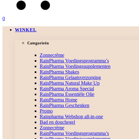
0
WINKEL
Categorieën
Zonnecrème
RainPharma Voedingsprogramma’s
RainPharma Voedingssupplementen
RainPharma Shakes
RainPharma Gelaatsverzorging
RainPharma Natural Make Up
RainPharma Aroma Special
RainPharma Essentiële Olie
RainPharma Home
RainPharma Geschenken
Promo
Rainpharma Webshop all-in-one
Bad en douchegel
Zonnecrème
RainPharma Voedingsprogramma’s
RainPharma Voedingssupplementen