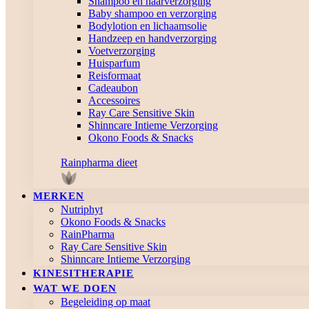
Shampoo en haarverzorging
Baby shampoo en verzorging
Bodylotion en lichaamsolie
Handzeep en handverzorging
Voetverzorging
Huisparfum
Reisformaat
Cadeaubon
Accessoires
Ray Care Sensitive Skin
Shinncare Intieme Verzorging
Okono Foods & Snacks
Rainpharma dieet
MERKEN
Nutriphyt
Okono Foods & Snacks
RainPharma
Ray Care Sensitive Skin
Shinncare Intieme Verzorging
KINESITHERAPIE
WAT WE DOEN
Begeleiding op maat