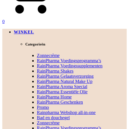
0
WINKEL
Categorieën
Zonnecrème
RainPharma Voedingsprogramma’s
RainPharma Voedingssupplementen
RainPharma Shakes
RainPharma Gelaatsverzorging
RainPharma Natural Make Up
RainPharma Aroma Special
RainPharma Essentiële Olie
RainPharma Home
RainPharma Geschenken
Promo
Rainpharma Webshop all-in-one
Bad en douchegel
Zonnecrème
RainPharma Voedingsprogramma’s