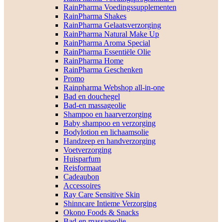
RainPharma Voedingssupplementen
RainPharma Shakes
RainPharma Gelaatsverzorging
RainPharma Natural Make Up
RainPharma Aroma Special
RainPharma Essentiële Olie
RainPharma Home
RainPharma Geschenken
Promo
Rainpharma Webshop all-in-one
Bad en douchegel
Bad-en massageolie
Shampoo en haarverzorging
Baby shampoo en verzorging
Bodylotion en lichaamsolie
Handzeep en handverzorging
Voetverzorging
Huisparfum
Reisformaat
Cadeaubon
Accessoires
Ray Care Sensitive Skin
Shinncare Intieme Verzorging
Okono Foods & Snacks
Bad-en massageolie