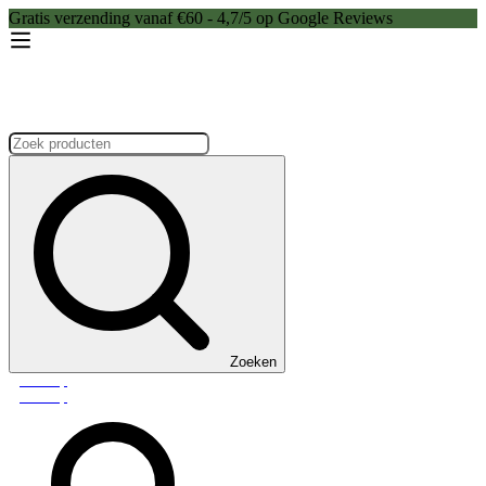
Gratis verzending vanaf €60 - 4,7/5 op Google Reviews
Zoeken:
Zoeken
Webshop
Webshop