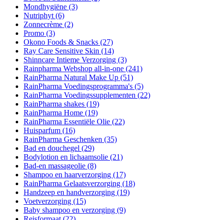
Mondhygiëne
(3)
Nutriphyt
(6)
Zonnecrème
(2)
Promo
(3)
Okono Foods & Snacks
(27)
Ray Care Sensitive Skin
(14)
Shinncare Intieme Verzorging
(3)
Rainpharma Webshop all-in-one
(241)
RainPharma Natural Make Up
(51)
RainPharma Voedingsprogramma's
(5)
RainPharma Voedingssupplementen
(22)
RainPharma shakes
(19)
RainPharma Home
(19)
RainPharma Essentiële Olie
(22)
Huisparfum
(16)
RainPharma Geschenken
(35)
Bad en douchegel
(29)
Bodylotion en lichaamsolie
(21)
Bad-en massageolie
(8)
Shampoo en haarverzorging
(17)
RainPharma Gelaatsverzorging
(18)
Handzeep en handverzorging
(19)
Voetverzorging
(15)
Baby shampoo en verzorging
(9)
Reisformaat
(22)