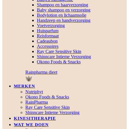
Shampoo en haarverzorging
Baby shampoo en verzorging
Bodylotion en lichaamsolie
Handzeep en handverzorging
Voetverzorging
Huisparfum
Reisformaat
Cadeaubon
Accessoires
Ray Care Sensitive Skin
Shinncare Intieme Verzorging
Okono Foods & Snacks
Rainpharma dieet
MERKEN
Nutriphyt
Okono Foods & Snacks
RainPharma
Ray Care Sensitive Skin
Shinncare Intieme Verzorging
KINESITHERAPIE
WAT WE DOEN