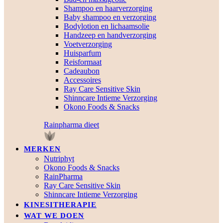
Shampoo en haarverzorging
Baby shampoo en verzorging
Bodylotion en lichaamsolie
Handzeep en handverzorging
Voetverzorging
Huisparfum
Reisformaat
Cadeaubon
Accessoires
Ray Care Sensitive Skin
Shinncare Intieme Verzorging
Okono Foods & Snacks
Rainpharma dieet
MERKEN
Nutriphyt
Okono Foods & Snacks
RainPharma
Ray Care Sensitive Skin
Shinncare Intieme Verzorging
KINESITHERAPIE
WAT WE DOEN