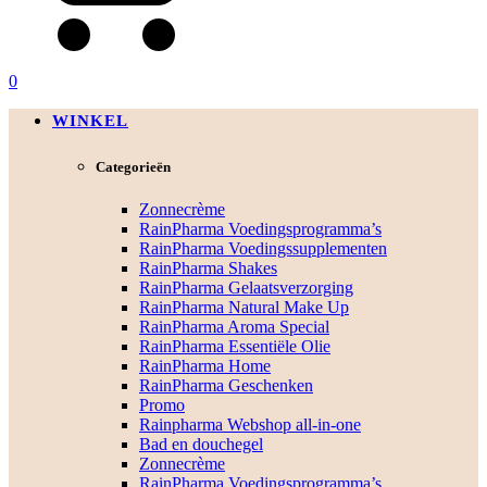
0
WINKEL
Categorieën
Zonnecrème
RainPharma Voedingsprogramma’s
RainPharma Voedingssupplementen
RainPharma Shakes
RainPharma Gelaatsverzorging
RainPharma Natural Make Up
RainPharma Aroma Special
RainPharma Essentiële Olie
RainPharma Home
RainPharma Geschenken
Promo
Rainpharma Webshop all-in-one
Bad en douchegel
Zonnecrème
RainPharma Voedingsprogramma’s