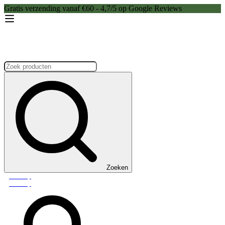
Gratis verzending vanaf €60 - 4,7/5 op Google Reviews
Zoeken:
Zoeken
Webshop
Webshop