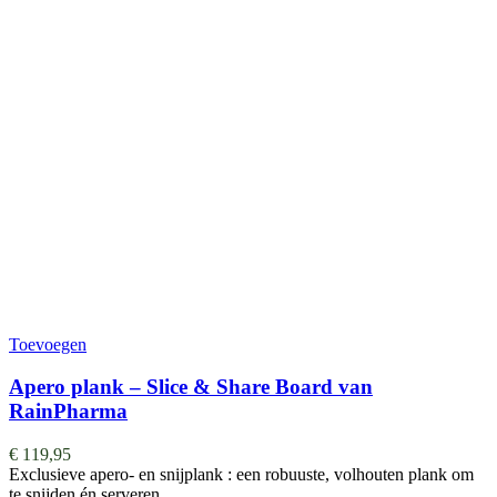
Toevoegen
Apero plank – Slice & Share Board van
RainPharma
€
119,95
Exclusieve apero- en snijplank : een robuuste, volhouten plank om
te snijden én serveren. …