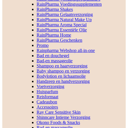
RainPharma Voedingssupplementen
RainPharma Shakes
RainPharma Gelaatsverzorging
RainPharma Natural Make Up
RainPharma Aroma Special
RainPharma Essentiële Olie
RainPharma Home
RainPharma Geschenken
Promo
Rainpharma Webshop all-in-one
Bad en douchegel
Bad-en massageolie
Shampoo en haarverzorging
Baby shampoo en verzorging
Bodylotion en lichaamsolie
Handzeep en handverzorging
Voetverzorging
Huisparfum
Reisformaat
Cadeaubon
Accessoires
Ray Care Sensitive Skin
Shinncare Intieme Verzorging
Okono Foods & Snacks
Bad-en massageolie