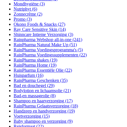
Mondhygiëne
(3)
Nutriphyt
(6)
Zonnecrème
(2)
Promo
(3)
Okono Foods & Snacks
(27)
Ray Care Sensitive Skin
(14)
Shinncare Intieme Verzorging
(3)
Rainpharma Webshop all-in-one
(241)
RainPharma Natural Make Up
(51)
RainPharma Voedingsprogramma's
(5)
RainPharma Voedingssupplementen
(22)
RainPharma shakes
(19)
RainPharma Home
(19)
RainPharma Essentiële Olie
(22)
Huisparfum
(16)
RainPharma Geschenken
(35)
Bad en douchegel
(29)
Bodylotion en lichaamsolie
(21)
Bad-en massageolie
(8)
Shampoo en haarverzorging
(17)
RainPharma Gelaatsverzorging
(18)
Handzeep en handverzorging
(19)
Voetverzorging
(15)
Baby shampoo en verzorging
(9)
Reisformaat
(22)