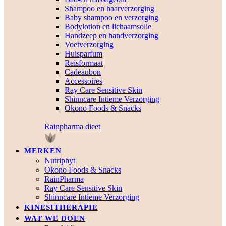
Shampoo en haarverzorging
Baby shampoo en verzorging
Bodylotion en lichaamsolie
Handzeep en handverzorging
Voetverzorging
Huisparfum
Reisformaat
Cadeaubon
Accessoires
Ray Care Sensitive Skin
Shinncare Intieme Verzorging
Okono Foods & Snacks
Rainpharma dieet
MERKEN
Nutriphyt
Okono Foods & Snacks
RainPharma
Ray Care Sensitive Skin
Shinncare Intieme Verzorging
KINESITHERAPIE
WAT WE DOEN