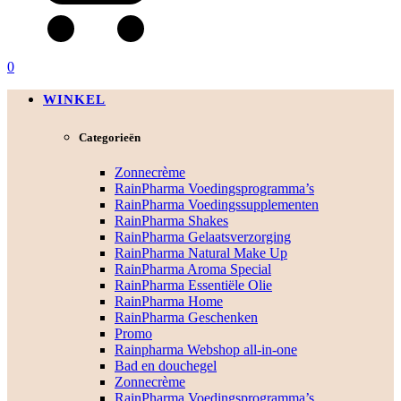
0
WINKEL
Categorieën
Zonnecrème
RainPharma Voedingsprogramma’s
RainPharma Voedingssupplementen
RainPharma Shakes
RainPharma Gelaatsverzorging
RainPharma Natural Make Up
RainPharma Aroma Special
RainPharma Essentiële Olie
RainPharma Home
RainPharma Geschenken
Promo
Rainpharma Webshop all-in-one
Bad en douchegel
Zonnecrème
RainPharma Voedingsprogramma’s