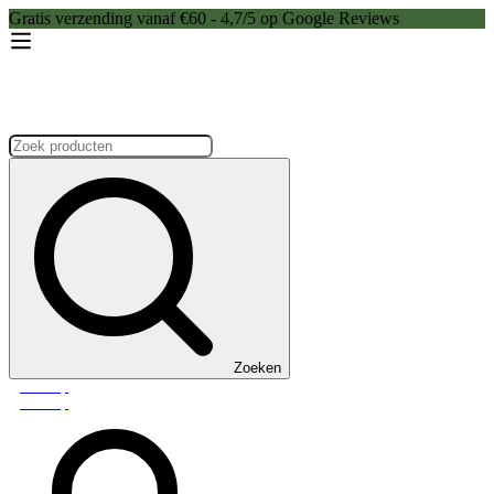
Gratis verzending vanaf €60 - 4,7/5 op Google Reviews
Zoeken:
Zoeken
Webshop
Webshop