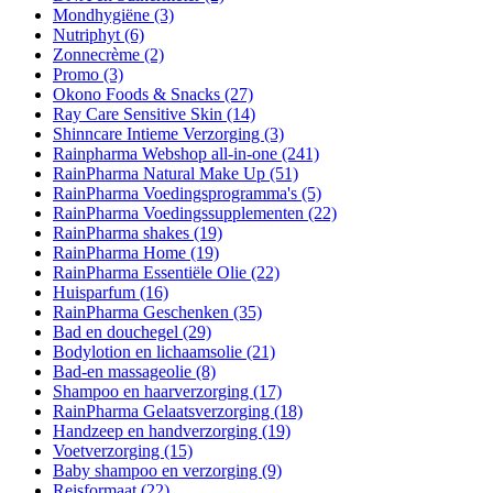
Mondhygiëne
(3)
Nutriphyt
(6)
Zonnecrème
(2)
Promo
(3)
Okono Foods & Snacks
(27)
Ray Care Sensitive Skin
(14)
Shinncare Intieme Verzorging
(3)
Rainpharma Webshop all-in-one
(241)
RainPharma Natural Make Up
(51)
RainPharma Voedingsprogramma's
(5)
RainPharma Voedingssupplementen
(22)
RainPharma shakes
(19)
RainPharma Home
(19)
RainPharma Essentiële Olie
(22)
Huisparfum
(16)
RainPharma Geschenken
(35)
Bad en douchegel
(29)
Bodylotion en lichaamsolie
(21)
Bad-en massageolie
(8)
Shampoo en haarverzorging
(17)
RainPharma Gelaatsverzorging
(18)
Handzeep en handverzorging
(19)
Voetverzorging
(15)
Baby shampoo en verzorging
(9)
Reisformaat
(22)