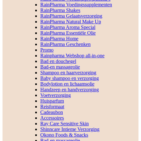
RainPharma Voedingssupplementen
RainPharma Shakes
RainPharma Gelaatsverzorging
RainPharma Natural Make Up
RainPharma Aroma Special
RainPharma Essentiële Olie
RainPharma Home
RainPharma Geschenken
Promo
Rainpharma Webshop all-in-one
Bad en douchegel
Bad-en massageolie
Shampoo en haarverzorging
Baby shampoo en verzorging
Bodylotion en lichaamsolie
Handzeep en handverzorging
Voetverzorging
Huisparfum
Reisformaat
Cadeaubon
Accessoires
Ray Care Sensitive Skin
Shinncare Intieme Verzorging
Okono Foods & Snacks
Bad-en massageolie