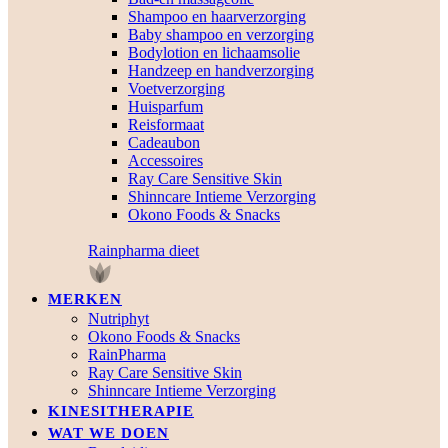
Shampoo en haarverzorging
Baby shampoo en verzorging
Bodylotion en lichaamsolie
Handzeep en handverzorging
Voetverzorging
Huisparfum
Reisformaat
Cadeaubon
Accessoires
Ray Care Sensitive Skin
Shinncare Intieme Verzorging
Okono Foods & Snacks
Rainpharma dieet
MERKEN
Nutriphyt
Okono Foods & Snacks
RainPharma
Ray Care Sensitive Skin
Shinncare Intieme Verzorging
KINESITHERAPIE
WAT WE DOEN