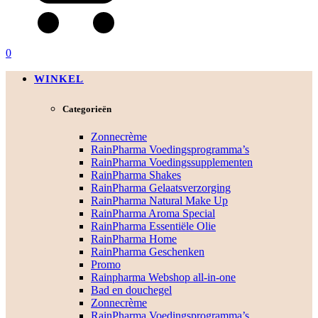
0
WINKEL
Categorieën
Zonnecrème
RainPharma Voedingsprogramma’s
RainPharma Voedingssupplementen
RainPharma Shakes
RainPharma Gelaatsverzorging
RainPharma Natural Make Up
RainPharma Aroma Special
RainPharma Essentiële Olie
RainPharma Home
RainPharma Geschenken
Promo
Rainpharma Webshop all-in-one
Bad en douchegel
Zonnecrème
RainPharma Voedingsprogramma’s