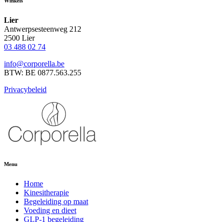
Winkels
Lier
Antwerpsesteenweg 212
2500 Lier
03 488 02 74
info@corporella.be
BTW: BE 0877.563.255
Privacybeleid
Menu
Home
Kinesitherapie
Begeleiding op maat
Voeding en dieet
GLP-1 begeleiding