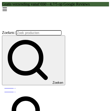
Gratis verzending vanaf €60 - 4,7/5 op Google Reviews
Zoeken:
Zoeken
Webshop
Webshop