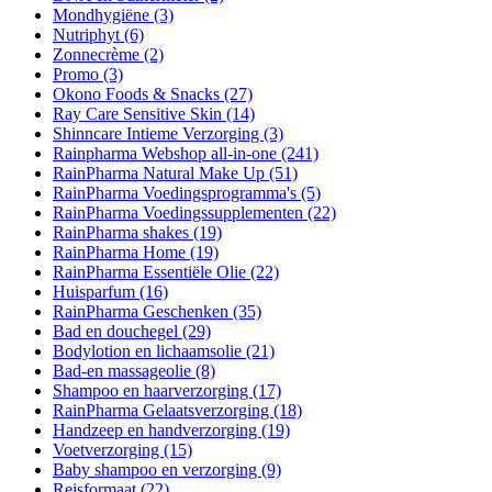
Mondhygiëne
(3)
Nutriphyt
(6)
Zonnecrème
(2)
Promo
(3)
Okono Foods & Snacks
(27)
Ray Care Sensitive Skin
(14)
Shinncare Intieme Verzorging
(3)
Rainpharma Webshop all-in-one
(241)
RainPharma Natural Make Up
(51)
RainPharma Voedingsprogramma's
(5)
RainPharma Voedingssupplementen
(22)
RainPharma shakes
(19)
RainPharma Home
(19)
RainPharma Essentiële Olie
(22)
Huisparfum
(16)
RainPharma Geschenken
(35)
Bad en douchegel
(29)
Bodylotion en lichaamsolie
(21)
Bad-en massageolie
(8)
Shampoo en haarverzorging
(17)
RainPharma Gelaatsverzorging
(18)
Handzeep en handverzorging
(19)
Voetverzorging
(15)
Baby shampoo en verzorging
(9)
Reisformaat
(22)