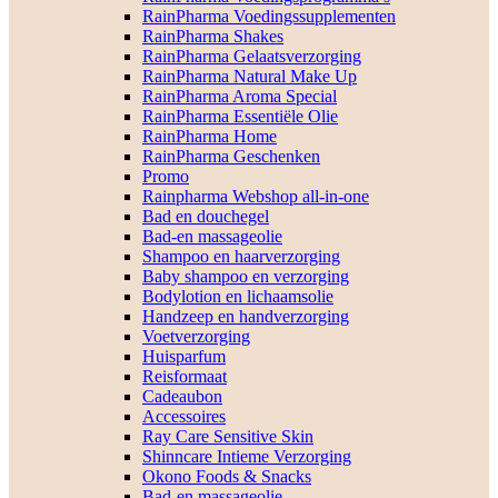
RainPharma Voedingssupplementen
RainPharma Shakes
RainPharma Gelaatsverzorging
RainPharma Natural Make Up
RainPharma Aroma Special
RainPharma Essentiële Olie
RainPharma Home
RainPharma Geschenken
Promo
Rainpharma Webshop all-in-one
Bad en douchegel
Bad-en massageolie
Shampoo en haarverzorging
Baby shampoo en verzorging
Bodylotion en lichaamsolie
Handzeep en handverzorging
Voetverzorging
Huisparfum
Reisformaat
Cadeaubon
Accessoires
Ray Care Sensitive Skin
Shinncare Intieme Verzorging
Okono Foods & Snacks
Bad-en massageolie