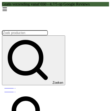
Gratis verzending vanaf €60 - 4,7/5 op Google Reviews
Zoeken:
Zoeken
Webshop
Webshop