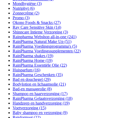
Mondhygiëne
(3)
Nutriphyt
(6)
Zonnecrème
(2)
Promo
(3)
Okono Foods & Snacks
(27)
Ray Care Sensitive Skin
(14)
Shinncare Intieme Verzorging
(3)
Rainpharma Webshop all-in-one
(241)
RainPharma Natural Make Up
(51)
RainPharma Voedingsprogramma's
(5)
RainPharma Voedingssupplementen
(22)
RainPharma shakes
(19)
RainPharma Home
(19)
RainPharma Essentiële Olie
(22)
Huisparfum
(16)
RainPharma Geschenken
(35)
Bad en douchegel
(29)
Bodylotion en lichaamsolie
(21)
Bad-en massageolie
(8)
Shampoo en haarverzorging
(17)
RainPharma Gelaatsverzorging
(18)
Handzeep en handverzorging
(19)
Voetverzorging
(15)
Baby shampoo en verzorging
(9)
Reisformaat
(22)