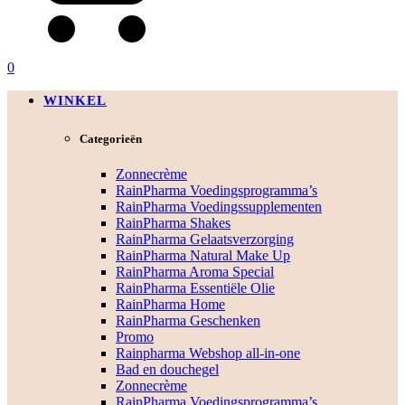
0
WINKEL
Categorieën
Zonnecrème
RainPharma Voedingsprogramma’s
RainPharma Voedingssupplementen
RainPharma Shakes
RainPharma Gelaatsverzorging
RainPharma Natural Make Up
RainPharma Aroma Special
RainPharma Essentiële Olie
RainPharma Home
RainPharma Geschenken
Promo
Rainpharma Webshop all-in-one
Bad en douchegel
Zonnecrème
RainPharma Voedingsprogramma’s