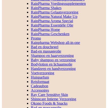
RainPharma Voedingssupplementen
RainPharma Shakes
RainPharma Gelaatsverzorging
RainPharma Natural Make Up
RainPharma Aroma Special
RainPharma Essentiële Olie
RainPharma Home
RainPharma Geschenken
Promo
Rainpharma Webshop all-in-one
Bad en douchegel
Bad-en massageolie
Shampoo en haarverzorging
Baby shampoo en verzorging
Bodylotion en lichaamsolie
Handzeep en handverzorging
Voetverzorging
Huisparfum
Reisformaat
Cadeaubon
Accessoires
Ray Care Sensitive Skin
Shinncare Intieme Verzorging
Okono Foods & Snacks
Bad-en massageolie