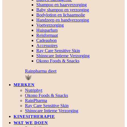
Shampoo en haarverzorging
Baby shampoo en verzorging
Bodylotion en lichaamsolie
Handzeep en handverzorging
Voetverzorging
Huisparfum
Reisformaat
Cadeaubon
Accessoires
Ray Care Sensitive Skin
Shinncare Intieme Verzorging
Okono Foods & Snacks
Rainpharma dieet
MERKEN
Nutriphyt
Okono Foods & Snacks
RainPharma
Ray Care Sensitive Skin
Shinncare Intieme Verzorging
KINESITHERAPIE
WAT WE DOEN