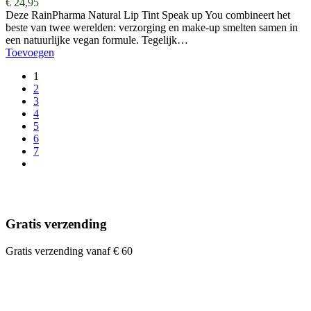
€
24,95
Deze RainPharma Natural Lip Tint Speak up You combineert het
beste van twee werelden: verzorging en make-up smelten samen in
een natuurlijke vegan formule. Tegelijk…
Toevoegen
1
2
3
4
5
6
7
Gratis verzending
Gratis verzending vanaf € 60