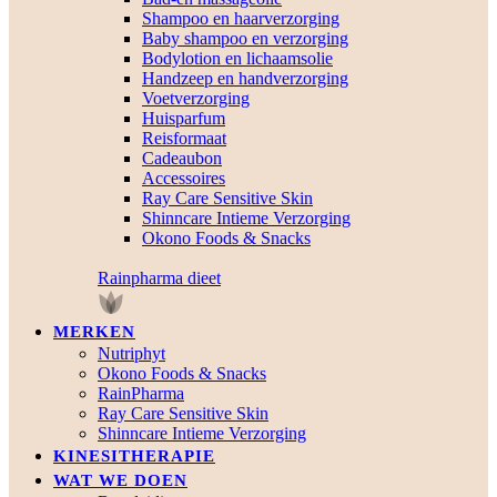
Shampoo en haarverzorging
Baby shampoo en verzorging
Bodylotion en lichaamsolie
Handzeep en handverzorging
Voetverzorging
Huisparfum
Reisformaat
Cadeaubon
Accessoires
Ray Care Sensitive Skin
Shinncare Intieme Verzorging
Okono Foods & Snacks
Rainpharma dieet
MERKEN
Nutriphyt
Okono Foods & Snacks
RainPharma
Ray Care Sensitive Skin
Shinncare Intieme Verzorging
KINESITHERAPIE
WAT WE DOEN