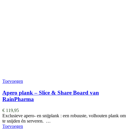
Toevoegen
Apero plank – Slice & Share Board van
RainPharma
€
119,95
Exclusieve apero- en snijplank : een robuuste, volhouten plank om
te snijden én serveren. …
Toevoegen