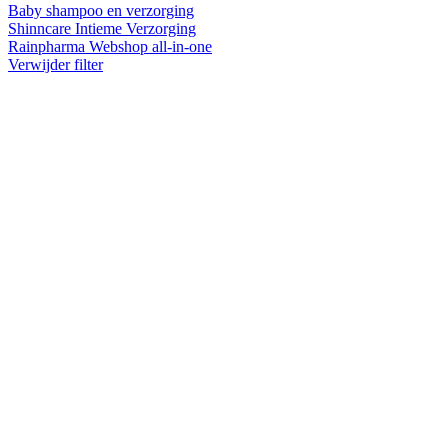
Baby shampoo en verzorging
Shinncare Intieme Verzorging
Rainpharma Webshop all-in-one
Verwijder filter