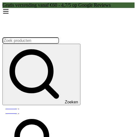
Gratis verzending vanaf €60 - 4,7/5 op Google Reviews
Zoeken:
Zoeken
Webshop
Webshop