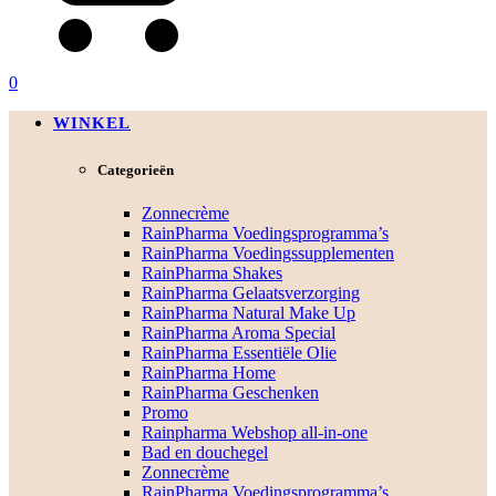
0
WINKEL
Categorieën
Zonnecrème
RainPharma Voedingsprogramma’s
RainPharma Voedingssupplementen
RainPharma Shakes
RainPharma Gelaatsverzorging
RainPharma Natural Make Up
RainPharma Aroma Special
RainPharma Essentiële Olie
RainPharma Home
RainPharma Geschenken
Promo
Rainpharma Webshop all-in-one
Bad en douchegel
Zonnecrème
RainPharma Voedingsprogramma’s