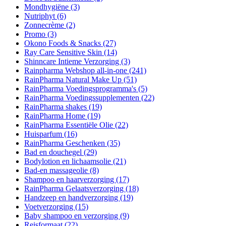
Mondhygiëne
(3)
Nutriphyt
(6)
Zonnecrème
(2)
Promo
(3)
Okono Foods & Snacks
(27)
Ray Care Sensitive Skin
(14)
Shinncare Intieme Verzorging
(3)
Rainpharma Webshop all-in-one
(241)
RainPharma Natural Make Up
(51)
RainPharma Voedingsprogramma's
(5)
RainPharma Voedingssupplementen
(22)
RainPharma shakes
(19)
RainPharma Home
(19)
RainPharma Essentiële Olie
(22)
Huisparfum
(16)
RainPharma Geschenken
(35)
Bad en douchegel
(29)
Bodylotion en lichaamsolie
(21)
Bad-en massageolie
(8)
Shampoo en haarverzorging
(17)
RainPharma Gelaatsverzorging
(18)
Handzeep en handverzorging
(19)
Voetverzorging
(15)
Baby shampoo en verzorging
(9)
Reisformaat
(22)