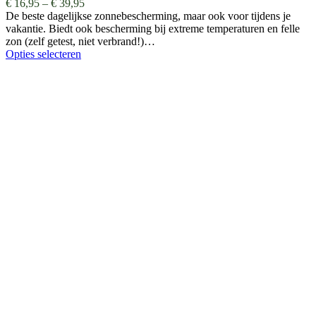
€
16,95
–
€
39,95
De beste dagelijkse zonnebescherming, maar ook voor tijdens je
vakantie. Biedt ook bescherming bij extreme temperaturen en felle
zon (zelf getest, niet verbrand!)…
Opties selecteren