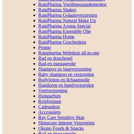
RainPharma Voedingssupplementen
RainPharma Shakes
RainPharma Gelaatsverzorging
RainPharma Natural Make Up
RainPharma Aroma Special
RainPharma Essentiële Olie
RainPharma Home
RainPharma Geschenken
Promo
Rainpharma Webshop all-in-one
Bad en douchegel
Bad-en massageolie
Shampoo en haarverzorging
Baby shampoo en verzorging
Bodylotion en lichaamsolie
Handzeep en handverzorging
Voetverzorging
Huisparfum
Reisformaat
Cadeaubon
Accessoires
Ray Care Sensitive Skin
Shinncare Intieme Verzorging
Okono Foods & Snacks
Bad-en massageolie