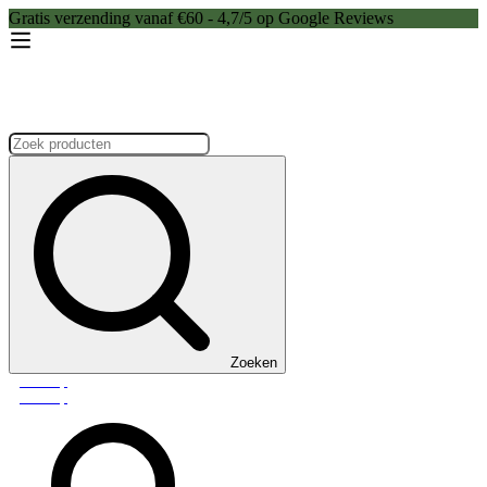
Gratis verzending vanaf €60 - 4,7/5 op Google Reviews
Zoeken:
Zoeken
Webshop
Webshop