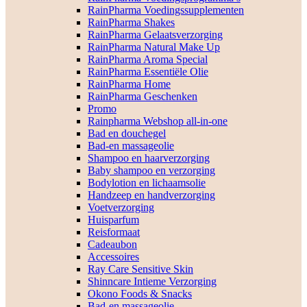
RainPharma Voedingssupplementen
RainPharma Shakes
RainPharma Gelaatsverzorging
RainPharma Natural Make Up
RainPharma Aroma Special
RainPharma Essentiële Olie
RainPharma Home
RainPharma Geschenken
Promo
Rainpharma Webshop all-in-one
Bad en douchegel
Bad-en massageolie
Shampoo en haarverzorging
Baby shampoo en verzorging
Bodylotion en lichaamsolie
Handzeep en handverzorging
Voetverzorging
Huisparfum
Reisformaat
Cadeaubon
Accessoires
Ray Care Sensitive Skin
Shinncare Intieme Verzorging
Okono Foods & Snacks
Bad-en massageolie