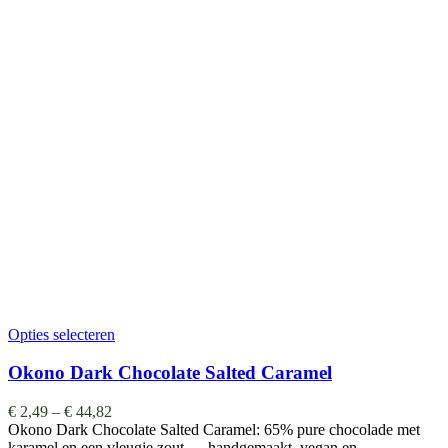
Opties selecteren
Okono Dark Chocolate Salted Caramel
€
2,49
–
€
44,82
Okono Dark Chocolate Salted Caramel: 65% pure chocolade met
karamel en een vleugje zout — handgemaakt, vegan en