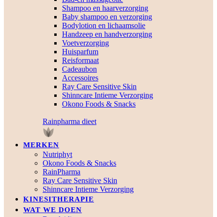
Shampoo en haarverzorging
Baby shampoo en verzorging
Bodylotion en lichaamsolie
Handzeep en handverzorging
Voetverzorging
Huisparfum
Reisformaat
Cadeaubon
Accessoires
Ray Care Sensitive Skin
Shinncare Intieme Verzorging
Okono Foods & Snacks
Rainpharma dieet
MERKEN
Nutriphyt
Okono Foods & Snacks
RainPharma
Ray Care Sensitive Skin
Shinncare Intieme Verzorging
KINESITHERAPIE
WAT WE DOEN