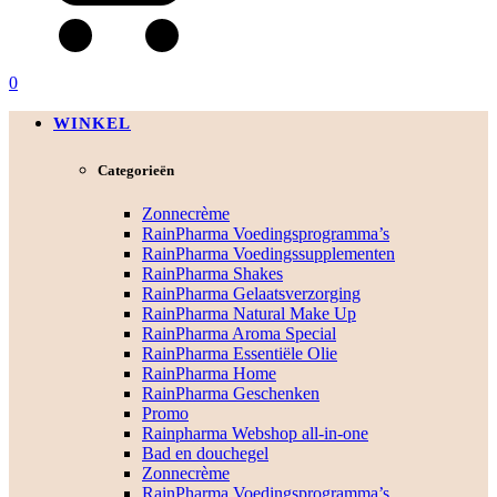
0
WINKEL
Categorieën
Zonnecrème
RainPharma Voedingsprogramma’s
RainPharma Voedingssupplementen
RainPharma Shakes
RainPharma Gelaatsverzorging
RainPharma Natural Make Up
RainPharma Aroma Special
RainPharma Essentiële Olie
RainPharma Home
RainPharma Geschenken
Promo
Rainpharma Webshop all-in-one
Bad en douchegel
Zonnecrème
RainPharma Voedingsprogramma’s