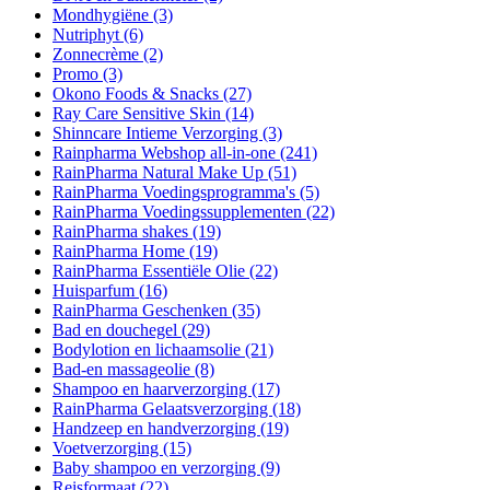
Mondhygiëne
(3)
Nutriphyt
(6)
Zonnecrème
(2)
Promo
(3)
Okono Foods & Snacks
(27)
Ray Care Sensitive Skin
(14)
Shinncare Intieme Verzorging
(3)
Rainpharma Webshop all-in-one
(241)
RainPharma Natural Make Up
(51)
RainPharma Voedingsprogramma's
(5)
RainPharma Voedingssupplementen
(22)
RainPharma shakes
(19)
RainPharma Home
(19)
RainPharma Essentiële Olie
(22)
Huisparfum
(16)
RainPharma Geschenken
(35)
Bad en douchegel
(29)
Bodylotion en lichaamsolie
(21)
Bad-en massageolie
(8)
Shampoo en haarverzorging
(17)
RainPharma Gelaatsverzorging
(18)
Handzeep en handverzorging
(19)
Voetverzorging
(15)
Baby shampoo en verzorging
(9)
Reisformaat
(22)