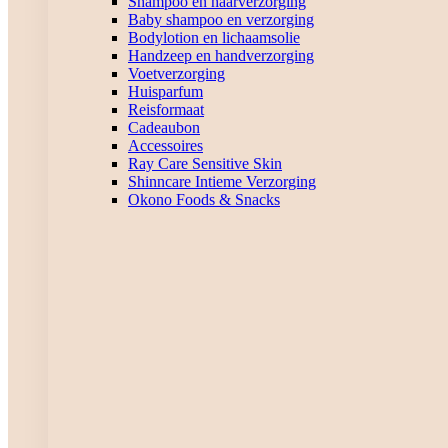
Shampoo en haarverzorging
Baby shampoo en verzorging
Bodylotion en lichaamsolie
Handzeep en handverzorging
Voetverzorging
Huisparfum
Reisformaat
Cadeaubon
Accessoires
Ray Care Sensitive Skin
Shinncare Intieme Verzorging
Okono Foods & Snacks