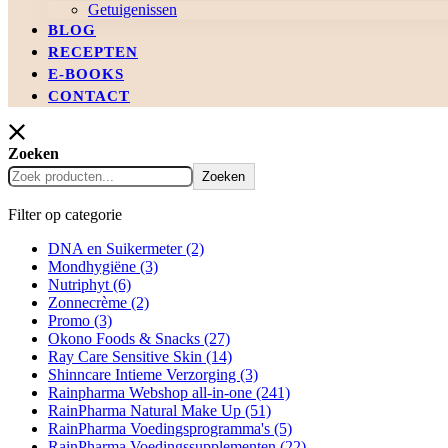
Getuigenissen
BLOG
RECEPTEN
E-BOOKS
CONTACT
Zoeken
Zoeken
Filter op categorie
DNA en Suikermeter
(2)
Mondhygiëne
(3)
Nutriphyt
(6)
Zonnecrème
(2)
Promo
(3)
Okono Foods & Snacks
(27)
Ray Care Sensitive Skin
(14)
Shinncare Intieme Verzorging
(3)
Rainpharma Webshop all-in-one
(241)
RainPharma Natural Make Up
(51)
RainPharma Voedingsprogramma's
(5)
RainPharma Voedingssupplementen
(22)