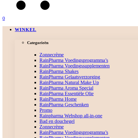
0
WINKEL
Categorieën
Zonnecrème
RainPharma Voedingsprogramma’s
RainPharma Voedingssupplementen
RainPharma Shakes
RainPharma Gelaatsverzorging
RainPharma Natural Make Up
RainPharma Aroma Special
RainPharma Essentiële Olie
RainPharma Home
RainPharma Geschenken
Promo
Rainpharma Webshop all-in-one
Bad en douchegel
Zonnecrème
RainPharma Voedingsprogramma’s
RainPharma Voedingssupplementen