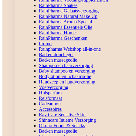
RainPharma Shakes
RainPharma Gelaatsverzorging
RainPharma Natural Make Up
RainPharma Aroma Special
RainPharma Essentiële Olie
RainPharma Home
RainPharma Geschenken
Promo
Rainpharma Webshop all-in-one
Bad en douchegel
Bad-en massageolie
Shampoo en haarverzorging
Baby shampoo en verzorging
Bodylotion en lichaamsolie
Handzeep en handverzorging
Voetverzorging
Huisparfum
Reisformaat
Cadeaubon
Accessoires
Ray Care Sensitive Skin
Shinncare Intieme Verzorging
Okono Foods & Snacks
Bad-en massageolie