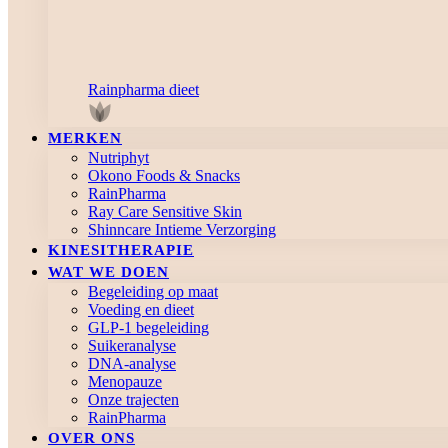
Rainpharma dieet
MERKEN
Nutriphyt
Okono Foods & Snacks
RainPharma
Ray Care Sensitive Skin
Shinncare Intieme Verzorging
KINESITHERAPIE
WAT WE DOEN
Begeleiding op maat
Voeding en dieet
GLP-1 begeleiding
Suikeranalyse
DNA-analyse
Menopauze
Onze trajecten
RainPharma
OVER ONS