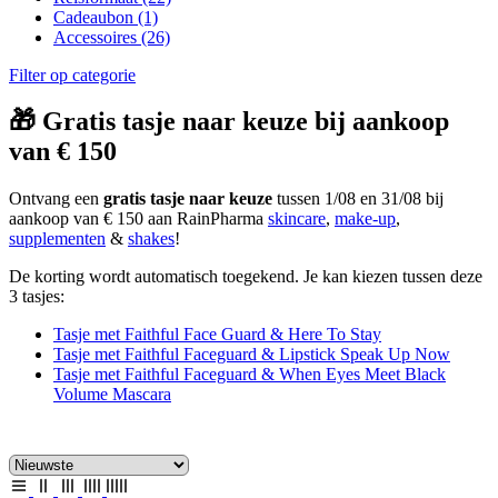
Cadeaubon
(1)
Accessoires
(26)
Filter op categorie
🎁 Gratis tasje naar keuze bij aankoop
van € 150
Ontvang een
gratis tasje naar keuze
tussen 1/08 en 31/08 bij
aankoop van € 150 aan RainPharma
skincare
,
make-up
,
supplementen
&
shakes
!
De korting wordt automatisch toegekend. Je kan kiezen tussen deze
3 tasjes:
Tasje met Faithful Face Guard & Here To Stay
Tasje met Faithful Faceguard & Lipstick Speak Up Now
Tasje met Faithful Faceguard & When Eyes Meet Black
Volume Mascara