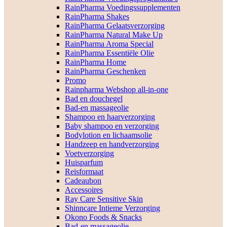
RainPharma Voedingssupplementen
RainPharma Shakes
RainPharma Gelaatsverzorging
RainPharma Natural Make Up
RainPharma Aroma Special
RainPharma Essentiële Olie
RainPharma Home
RainPharma Geschenken
Promo
Rainpharma Webshop all-in-one
Bad en douchegel
Bad-en massageolie
Shampoo en haarverzorging
Baby shampoo en verzorging
Bodylotion en lichaamsolie
Handzeep en handverzorging
Voetverzorging
Huisparfum
Reisformaat
Cadeaubon
Accessoires
Ray Care Sensitive Skin
Shinncare Intieme Verzorging
Okono Foods & Snacks
Bad-en massageolie