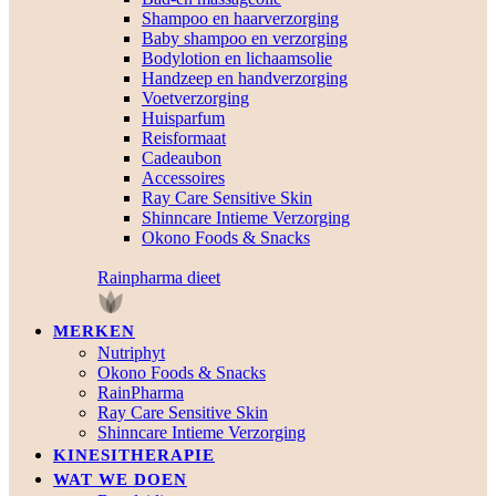
Shampoo en haarverzorging
Baby shampoo en verzorging
Bodylotion en lichaamsolie
Handzeep en handverzorging
Voetverzorging
Huisparfum
Reisformaat
Cadeaubon
Accessoires
Ray Care Sensitive Skin
Shinncare Intieme Verzorging
Okono Foods & Snacks
Rainpharma dieet
MERKEN
Nutriphyt
Okono Foods & Snacks
RainPharma
Ray Care Sensitive Skin
Shinncare Intieme Verzorging
KINESITHERAPIE
WAT WE DOEN