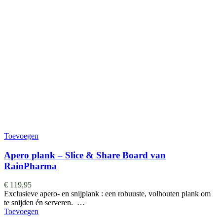
Toevoegen
Apero plank – Slice & Share Board van
RainPharma
€
119,95
Exclusieve apero- en snijplank : een robuuste, volhouten plank om
te snijden én serveren. …
Toevoegen