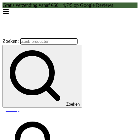
Gratis verzending vanaf €60 - 4,7/5 op Google Reviews
Zoeken:
Zoeken
Webshop
Webshop