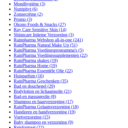
Mondhygiëne
(3)
Nutriphyt
(6)
Zonnecrème
(2)
Promo
(3)
Okono Foods & Snacks
(27)
Ray Care Sensitive Skin
(14)
Shinncare Intieme Verzorging
(3)
Rainpharma Webshop all-in-one
(241)
RainPharma Natural Make Up
(51)
RainPharma Voedingsprogramma's
(5)
RainPharma Voedingssupplementen
(22)
RainPharma shakes
(19)
RainPharma Home
(19)
RainPharma Essentiële Olie
(22)
Huisparfum
(16)
RainPharma Geschenken
(35)
Bad en douchegel
(29)
Bodylotion en lichaamsolie
(21)
Bad-en massageolie
(8)
Shampoo en haarverzorging
(17)
RainPharma Gelaatsverzorging
(18)
Handzeep en handverzorging
(19)
Voetverzorging
(15)
Baby shampoo en verzorging
(9)
Reisformaat
(22)