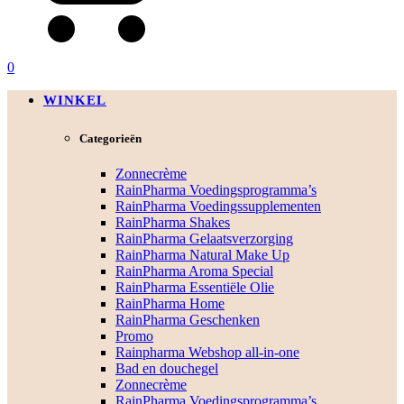
0
WINKEL
Categorieën
Zonnecrème
RainPharma Voedingsprogramma’s
RainPharma Voedingssupplementen
RainPharma Shakes
RainPharma Gelaatsverzorging
RainPharma Natural Make Up
RainPharma Aroma Special
RainPharma Essentiële Olie
RainPharma Home
RainPharma Geschenken
Promo
Rainpharma Webshop all-in-one
Bad en douchegel
Zonnecrème
RainPharma Voedingsprogramma’s