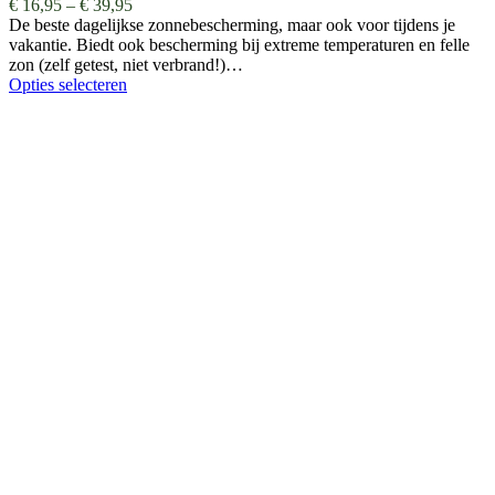
€
16,95
–
€
39,95
De beste dagelijkse zonnebescherming, maar ook voor tijdens je
vakantie. Biedt ook bescherming bij extreme temperaturen en felle
zon (zelf getest, niet verbrand!)…
Opties selecteren