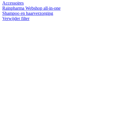
Accessoires
Rainpharma Webshop all-in-one
Shampoo en haarverzorging
Verwijder filter