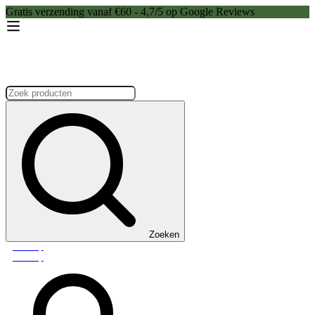
Gratis verzending vanaf €60 - 4,7/5 op Google Reviews
Zoeken:
Zoeken
Webshop
Webshop