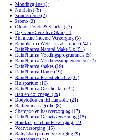
Mondhygiëne
(3)
Nutriphyt
(6)
Zonnecrème
(2)
Promo
(3)
Okono Foods & Snacks
(27)
Ray Care Sensitive Skin
(14)
Shinncare Intieme Verzorging
(3)
Rainpharma Webshop all-in-one
(241)
RainPharma Natural Make Up
(51)
RainPharma Voedingsprogramma's
(5)
RainPharma Voedingssupplementen
(22)
RainPharma shakes
(19)
RainPharma Home
(19)
RainPharma Essentiële Olie
(22)
Huisparfum
(16)
RainPharma Geschenken
(35)
Bad en douchegel
(29)
Bodylotion en lichaamsolie
(21)
Bad-en massageolie
(8)
Shampoo en haarverzorging
(17)
RainPharma Gelaatsverzorging
(18)
Handzeep en handverzorging
(19)
Voetverzorging
(15)
Baby shampoo en verzorging
(9)
Reisformaat
(22)