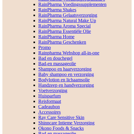
RainPharma Voedingssupplementen
RainPharma Shakes
RainPharma Gelaatsverzorging
RainPharma Natural Make Up
RainPharma Aroma Special
RainPharma Essentiële Olie
RainPharma Home
RainPharma Geschenken
Promo
Rainpharma Webshop all-in-one
Bad en douchegel
Bad-en massageolie
Shampoo en haarverzorging
Baby shampoo en verzorging
Bodylotion en lichaamsolie
Handzeep en handverzorging
Voetverzorging
Huisparfum
Reisformaat
Cadeaubon
Accessoires
Ray Care Sensitive Skin
Shinncare Intieme Verzorging
Okono Foods & Snacks
Bad-en massageolie