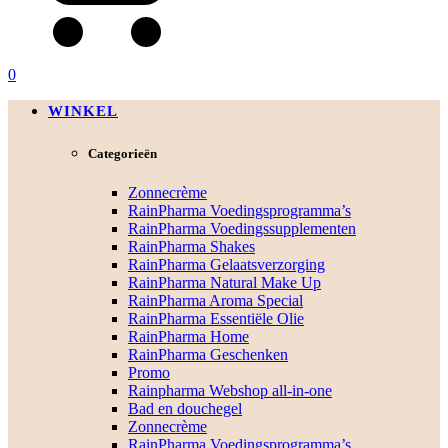
0
WINKEL
Categorieën
Zonnecrème
RainPharma Voedingsprogramma’s
RainPharma Voedingssupplementen
RainPharma Shakes
RainPharma Gelaatsverzorging
RainPharma Natural Make Up
RainPharma Aroma Special
RainPharma Essentiële Olie
RainPharma Home
RainPharma Geschenken
Promo
Rainpharma Webshop all-in-one
Bad en douchegel
Zonnecrème
RainPharma Voedingsprogramma’s