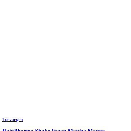
Toevoegen
RainPharma Shake Vegan Matcha Mango