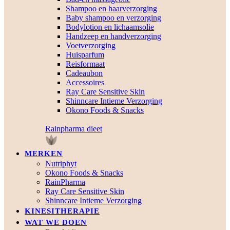
Shampoo en haarverzorging
Baby shampoo en verzorging
Bodylotion en lichaamsolie
Handzeep en handverzorging
Voetverzorging
Huisparfum
Reisformaat
Cadeaubon
Accessoires
Ray Care Sensitive Skin
Shinncare Intieme Verzorging
Okono Foods & Snacks
Rainpharma dieet
MERKEN
Nutriphyt
Okono Foods & Snacks
RainPharma
Ray Care Sensitive Skin
Shinncare Intieme Verzorging
KINESITHERAPIE
WAT WE DOEN