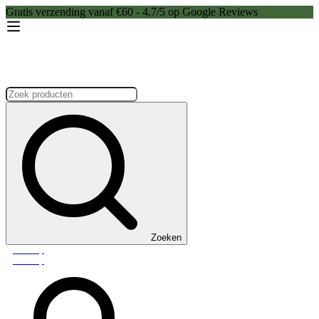
Gratis verzending vanaf €60 - 4,7/5 op Google Reviews
Zoeken:
Zoeken
Webshop
Webshop