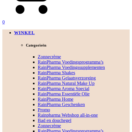
0
WINKEL
Categorieën
Zonnecrème
RainPharma Voedingsprogramma’s
RainPharma Voedingssupplementen
RainPharma Shakes
RainPharma Gelaatsverzorging
RainPharma Natural Make Up
RainPharma Aroma Special
RainPharma Essentiële Olie
RainPharma Home
RainPharma Geschenken
Promo
Rainpharma Webshop all-in-one
Bad en douchegel
Zonnecrème
RainPharma Voedingsprogramma’s