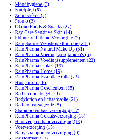
Mondhygiëne
(3)
Nutriphyt
(6)
Zonnecrème
(2)
Promo
(3)
Okono Foods & Snacks
(27)
Ray Care Sensitive Skin
(14)
Shinncare Intieme Verzorging
(3)
Rainpharma Webshop all-in-one
(241)
RainPharma Natural Make Up
(51)
RainPharma Voedingsprogramma's
(5)
RainPharma Voedingssupplementen
(22)
RainPharma shakes
(19)
RainPharma Home
(19)
RainPharma Essentiële Olie
(22)
Huisparfum
(16)
RainPharma Geschenken
(35)
Bad en douchegel
(29)
Bodylotion en lichaamsolie
(21)
Bad-en massageolie
(8)
Shampoo en haarverzorging
(17)
RainPharma Gelaatsverzorging
(18)
Handzeep en handverzorging
(19)
Voetverzorging
(15)
Baby shampoo en verzorging
(9)
Reisformaat
(22)