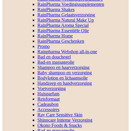
RainPharma Voedingssupplementen
RainPharma Shakes
RainPharma Gelaatsverzorging
RainPharma Natural Make Up
RainPharma Aroma Special
RainPharma Essentiële Olie
RainPharma Home
RainPharma Geschenken
Promo
Rainpharma Webshop all-in-one
Bad en douchegel
Bad-en massageolie
Shampoo en haarverzorging
Baby shampoo en verzorging
Bodylotion en lichaamsolie
Handzeep en handverzorging
Voetverzorging
Huisparfum
Reisformaat
Cadeaubon
Accessoires
Ray Care Sensitive Skin
Shinncare Intieme Verzorging
Okono Foods & Snacks
Bad-en massageolie