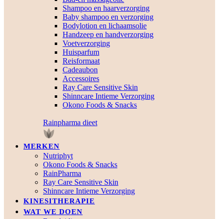
Shampoo en haarverzorging
Baby shampoo en verzorging
Bodylotion en lichaamsolie
Handzeep en handverzorging
Voetverzorging
Huisparfum
Reisformaat
Cadeaubon
Accessoires
Ray Care Sensitive Skin
Shinncare Intieme Verzorging
Okono Foods & Snacks
Rainpharma dieet
MERKEN
Nutriphyt
Okono Foods & Snacks
RainPharma
Ray Care Sensitive Skin
Shinncare Intieme Verzorging
KINESITHERAPIE
WAT WE DOEN