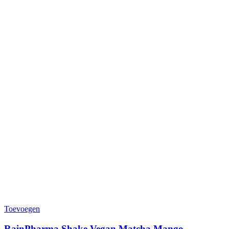
Toevoegen
RainPharma Shake Vegan Matcha Mango