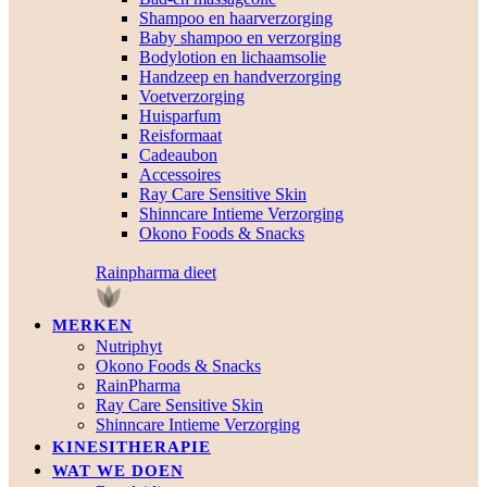
Shampoo en haarverzorging
Baby shampoo en verzorging
Bodylotion en lichaamsolie
Handzeep en handverzorging
Voetverzorging
Huisparfum
Reisformaat
Cadeaubon
Accessoires
Ray Care Sensitive Skin
Shinncare Intieme Verzorging
Okono Foods & Snacks
Rainpharma dieet
MERKEN
Nutriphyt
Okono Foods & Snacks
RainPharma
Ray Care Sensitive Skin
Shinncare Intieme Verzorging
KINESITHERAPIE
WAT WE DOEN