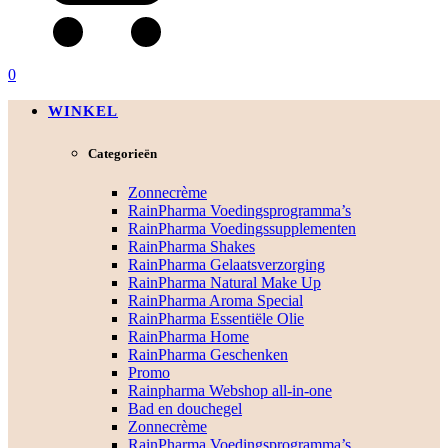
0
WINKEL
Categorieën
Zonnecrème
RainPharma Voedingsprogramma’s
RainPharma Voedingssupplementen
RainPharma Shakes
RainPharma Gelaatsverzorging
RainPharma Natural Make Up
RainPharma Aroma Special
RainPharma Essentiële Olie
RainPharma Home
RainPharma Geschenken
Promo
Rainpharma Webshop all-in-one
Bad en douchegel
Zonnecrème
RainPharma Voedingsprogramma’s