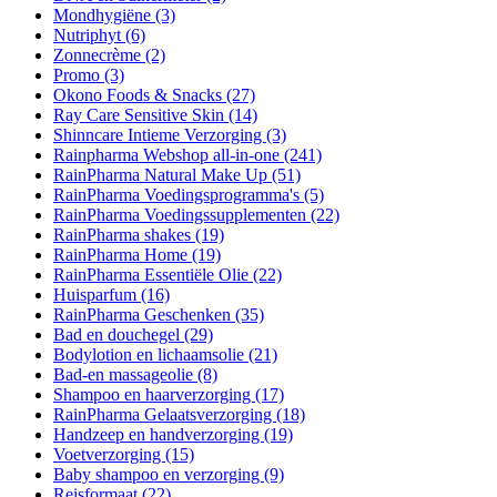
Mondhygiëne
(3)
Nutriphyt
(6)
Zonnecrème
(2)
Promo
(3)
Okono Foods & Snacks
(27)
Ray Care Sensitive Skin
(14)
Shinncare Intieme Verzorging
(3)
Rainpharma Webshop all-in-one
(241)
RainPharma Natural Make Up
(51)
RainPharma Voedingsprogramma's
(5)
RainPharma Voedingssupplementen
(22)
RainPharma shakes
(19)
RainPharma Home
(19)
RainPharma Essentiële Olie
(22)
Huisparfum
(16)
RainPharma Geschenken
(35)
Bad en douchegel
(29)
Bodylotion en lichaamsolie
(21)
Bad-en massageolie
(8)
Shampoo en haarverzorging
(17)
RainPharma Gelaatsverzorging
(18)
Handzeep en handverzorging
(19)
Voetverzorging
(15)
Baby shampoo en verzorging
(9)
Reisformaat
(22)