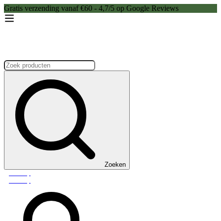
Gratis verzending vanaf €60 - 4,7/5 op Google Reviews
Zoeken:
Zoeken
Webshop
Webshop