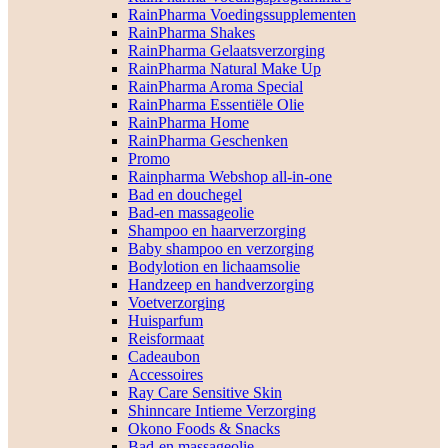
RainPharma Voedingssupplementen
RainPharma Shakes
RainPharma Gelaatsverzorging
RainPharma Natural Make Up
RainPharma Aroma Special
RainPharma Essentiële Olie
RainPharma Home
RainPharma Geschenken
Promo
Rainpharma Webshop all-in-one
Bad en douchegel
Bad-en massageolie
Shampoo en haarverzorging
Baby shampoo en verzorging
Bodylotion en lichaamsolie
Handzeep en handverzorging
Voetverzorging
Huisparfum
Reisformaat
Cadeaubon
Accessoires
Ray Care Sensitive Skin
Shinncare Intieme Verzorging
Okono Foods & Snacks
Bad-en massageolie