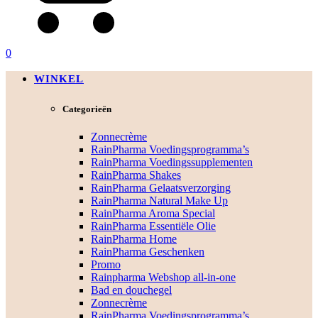
0
WINKEL
Categorieën
Zonnecrème
RainPharma Voedingsprogramma’s
RainPharma Voedingssupplementen
RainPharma Shakes
RainPharma Gelaatsverzorging
RainPharma Natural Make Up
RainPharma Aroma Special
RainPharma Essentiële Olie
RainPharma Home
RainPharma Geschenken
Promo
Rainpharma Webshop all-in-one
Bad en douchegel
Zonnecrème
RainPharma Voedingsprogramma’s