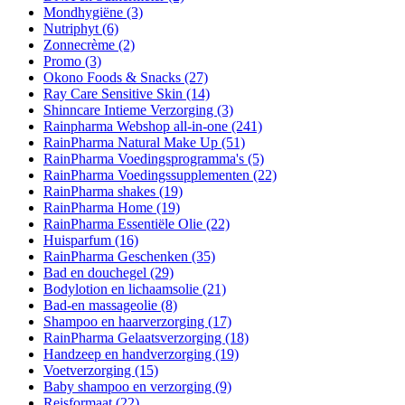
Mondhygiëne
(3)
Nutriphyt
(6)
Zonnecrème
(2)
Promo
(3)
Okono Foods & Snacks
(27)
Ray Care Sensitive Skin
(14)
Shinncare Intieme Verzorging
(3)
Rainpharma Webshop all-in-one
(241)
RainPharma Natural Make Up
(51)
RainPharma Voedingsprogramma's
(5)
RainPharma Voedingssupplementen
(22)
RainPharma shakes
(19)
RainPharma Home
(19)
RainPharma Essentiële Olie
(22)
Huisparfum
(16)
RainPharma Geschenken
(35)
Bad en douchegel
(29)
Bodylotion en lichaamsolie
(21)
Bad-en massageolie
(8)
Shampoo en haarverzorging
(17)
RainPharma Gelaatsverzorging
(18)
Handzeep en handverzorging
(19)
Voetverzorging
(15)
Baby shampoo en verzorging
(9)
Reisformaat
(22)