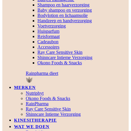
Shampoo en haarverzorging
Baby shampoo en verzorging
Bodylotion en lichaamsolie
Handzeep en handverzorging
Voetverzorging
Huisparfum
Reisformaat
Cadeaubon
Accessoires
Ray Care Sensitive Skin
Shinncare Intieme Verzorging
Okono Foods & Snacks
Rainpharma dieet
MERKEN
Nutriphyt
Okono Foods & Snacks
RainPharma
Ray Care Sensitive Skin
Shinncare Intieme Verzorging
KINESITHERAPIE
WAT WE DOEN