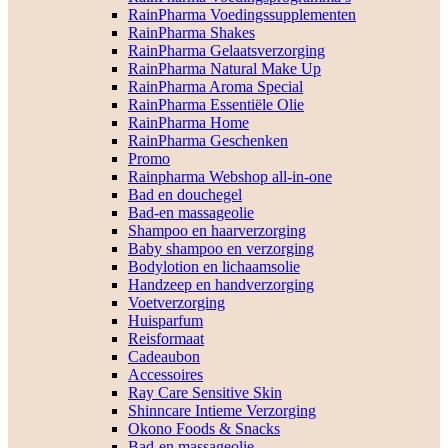
RainPharma Voedingssupplementen
RainPharma Shakes
RainPharma Gelaatsverzorging
RainPharma Natural Make Up
RainPharma Aroma Special
RainPharma Essentiële Olie
RainPharma Home
RainPharma Geschenken
Promo
Rainpharma Webshop all-in-one
Bad en douchegel
Bad-en massageolie
Shampoo en haarverzorging
Baby shampoo en verzorging
Bodylotion en lichaamsolie
Handzeep en handverzorging
Voetverzorging
Huisparfum
Reisformaat
Cadeaubon
Accessoires
Ray Care Sensitive Skin
Shinncare Intieme Verzorging
Okono Foods & Snacks
Bad-en massageolie