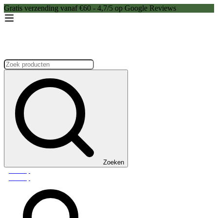
Gratis verzending vanaf €60 - 4,7/5 op Google Reviews
Zoeken:
Zoeken
Webshop
Webshop