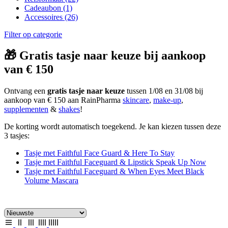
Cadeaubon
(1)
Accessoires
(26)
Filter op categorie
🎁 Gratis tasje naar keuze bij aankoop
van € 150
Ontvang een
gratis tasje naar keuze
tussen 1/08 en 31/08 bij
aankoop van € 150 aan RainPharma
skincare
,
make-up
,
supplementen
&
shakes
!
De korting wordt automatisch toegekend. Je kan kiezen tussen deze
3 tasjes:
Tasje met Faithful Face Guard & Here To Stay
Tasje met Faithful Faceguard & Lipstick Speak Up Now
Tasje met Faithful Faceguard & When Eyes Meet Black
Volume Mascara