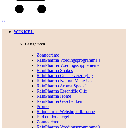
0
WINKEL
Categorieën
Zonnecrème
RainPharma Voedingsprogramma’s
RainPharma Voedingssupplementen
RainPharma Shakes
RainPharma Gelaatsverzorging
RainPharma Natural Make Up
RainPharma Aroma Special
RainPharma Essentiële Olie
RainPharma Home
RainPharma Geschenken
Promo
Rainpharma Webshop all-in-one
Bad en douchegel
Zonnecrème
RainPharma Voedingsprogramma’s