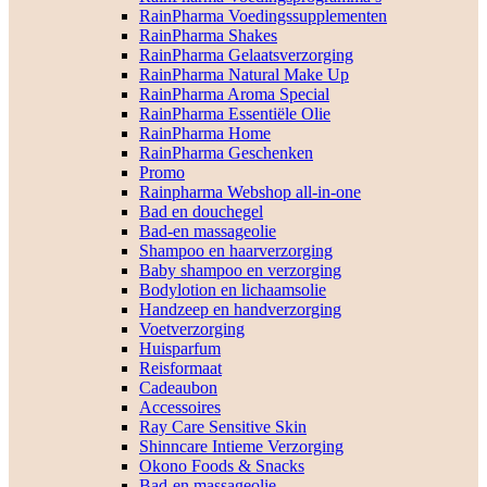
RainPharma Voedingssupplementen
RainPharma Shakes
RainPharma Gelaatsverzorging
RainPharma Natural Make Up
RainPharma Aroma Special
RainPharma Essentiële Olie
RainPharma Home
RainPharma Geschenken
Promo
Rainpharma Webshop all-in-one
Bad en douchegel
Bad-en massageolie
Shampoo en haarverzorging
Baby shampoo en verzorging
Bodylotion en lichaamsolie
Handzeep en handverzorging
Voetverzorging
Huisparfum
Reisformaat
Cadeaubon
Accessoires
Ray Care Sensitive Skin
Shinncare Intieme Verzorging
Okono Foods & Snacks
Bad-en massageolie