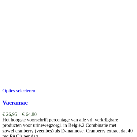
Opties selecteren
Vacramac
€
26,95
–
€
64,80
Het hoogste voorschrift percentage van alle vrij verkrijgbare
producten voor urinewegzorg1 in België.2 Combinatie met
zowel cranberry (veenbes) als D-mannose. Cranberry extract dat 40
mg PAC’s per dag…