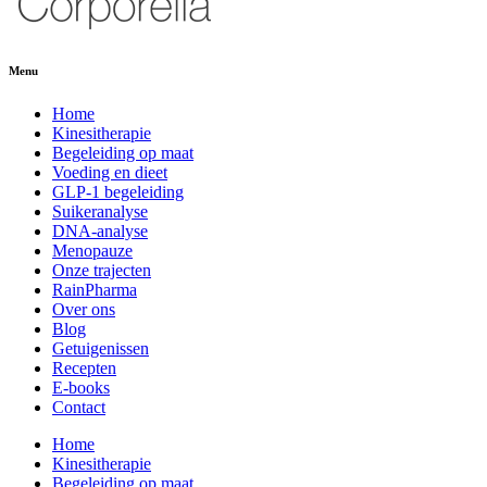
Menu
Home
Kinesitherapie
Begeleiding op maat
Voeding en dieet
GLP-1 begeleiding
Suikeranalyse
DNA-analyse
Menopauze
Onze trajecten
RainPharma
Over ons
Blog
Getuigenissen
Recepten
E-books
Contact
Home
Kinesitherapie
Begeleiding op maat