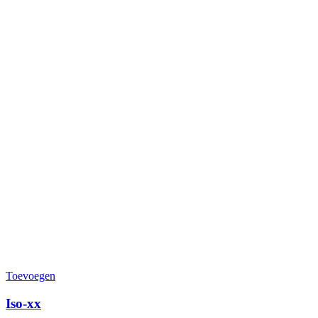
Toevoegen
Iso-xx