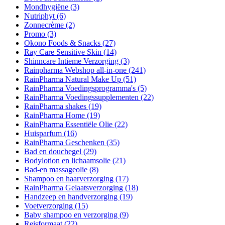
Mondhygiëne
(3)
Nutriphyt
(6)
Zonnecrème
(2)
Promo
(3)
Okono Foods & Snacks
(27)
Ray Care Sensitive Skin
(14)
Shinncare Intieme Verzorging
(3)
Rainpharma Webshop all-in-one
(241)
RainPharma Natural Make Up
(51)
RainPharma Voedingsprogramma's
(5)
RainPharma Voedingssupplementen
(22)
RainPharma shakes
(19)
RainPharma Home
(19)
RainPharma Essentiële Olie
(22)
Huisparfum
(16)
RainPharma Geschenken
(35)
Bad en douchegel
(29)
Bodylotion en lichaamsolie
(21)
Bad-en massageolie
(8)
Shampoo en haarverzorging
(17)
RainPharma Gelaatsverzorging
(18)
Handzeep en handverzorging
(19)
Voetverzorging
(15)
Baby shampoo en verzorging
(9)
Reisformaat
(22)