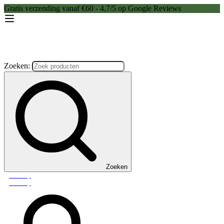
Gratis verzending vanaf €60 - 4,7/5 op Google Reviews
Zoeken:
Zoeken
Webshop
Webshop