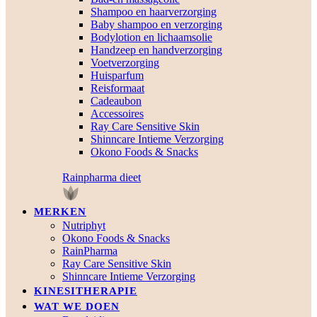
Shampoo en haarverzorging
Baby shampoo en verzorging
Bodylotion en lichaamsolie
Handzeep en handverzorging
Voetverzorging
Huisparfum
Reisformaat
Cadeaubon
Accessoires
Ray Care Sensitive Skin
Shinncare Intieme Verzorging
Okono Foods & Snacks
Rainpharma dieet
MERKEN
Nutriphyt
Okono Foods & Snacks
RainPharma
Ray Care Sensitive Skin
Shinncare Intieme Verzorging
KINESITHERAPIE
WAT WE DOEN