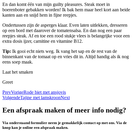
En dan komt één van mijn guilty pleasures. Steak moet in
boerenboter gebakken worden! Ik bak hem maar heel kort aan beide
kanten aan en snijd hem in fijne reepjes.
Ondertussen zijn de asperges klaar. Even laten uitlekken, dresseren
op een bord met daarover de tomatensalsa. En dan nog een paar
reepjes steak. Af en toe een rood stukje vlees is belangrijke voor een
extra dosis ijzer, carnitine en vitamine B12.
Tip:
Ik gooi echt niets weg. Ik vang het sap en de rest van de
binnenkant van de tomaat op en vries dit in. Altijd handig als ik nog
eens soep maak.
Laat het smaken
Greet
Prev
Vorige
Rode biet met ansjovis
Volgende
Tajine met lamskroon
Next
Een afspraak maken of meer info nodig?
Via onderstaand formulier neem je gemakkelijk contact op met ons. Via de
knop kan je online een afspraak maken.