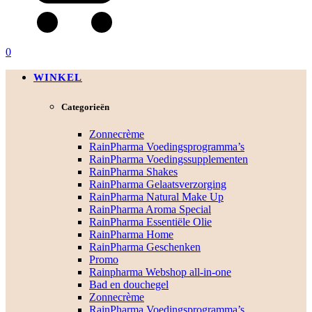
0
WINKEL
Categorieën
Zonnecrème
RainPharma Voedingsprogramma’s
RainPharma Voedingssupplementen
RainPharma Shakes
RainPharma Gelaatsverzorging
RainPharma Natural Make Up
RainPharma Aroma Special
RainPharma Essentiële Olie
RainPharma Home
RainPharma Geschenken
Promo
Rainpharma Webshop all-in-one
Bad en douchegel
Zonnecrème
RainPharma Voedingsprogramma’s