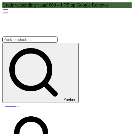
Gratis verzending vanaf €60 - 4,7/5 op Google Reviews
Zoeken:
Zoeken
Webshop
Webshop