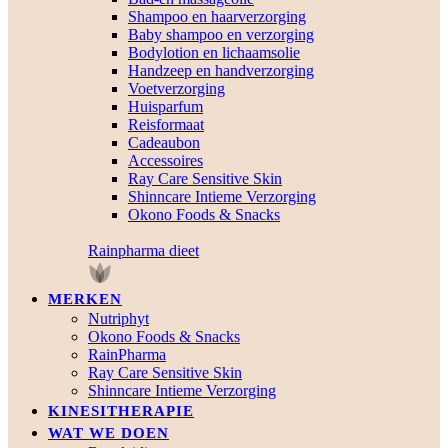
Shampoo en haarverzorging
Baby shampoo en verzorging
Bodylotion en lichaamsolie
Handzeep en handverzorging
Voetverzorging
Huisparfum
Reisformaat
Cadeaubon
Accessoires
Ray Care Sensitive Skin
Shinncare Intieme Verzorging
Okono Foods & Snacks
Rainpharma dieet
MERKEN
Nutriphyt
Okono Foods & Snacks
RainPharma
Ray Care Sensitive Skin
Shinncare Intieme Verzorging
KINESITHERAPIE
WAT WE DOEN