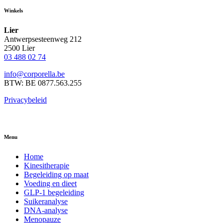
Winkels
Lier
Antwerpsesteenweg 212
2500 Lier
03 488 02 74
info@corporella.be
BTW: BE 0877.563.255
Privacybeleid
Menu
Home
Kinesitherapie
Begeleiding op maat
Voeding en dieet
GLP-1 begeleiding
Suikeranalyse
DNA-analyse
Menopauze