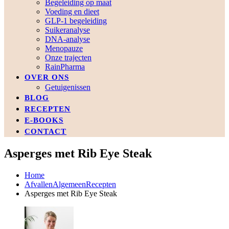
Begeleiding op maat
Voeding en dieet
GLP-1 begeleiding
Suikeranalyse
DNA-analyse
Menopauze
Onze trajecten
RainPharma
OVER ONS
Getuigenissen
BLOG
RECEPTEN
E-BOOKS
CONTACT
Asperges met Rib Eye Steak
Home
Afvallen
Algemeen
Recepten
Asperges met Rib Eye Steak