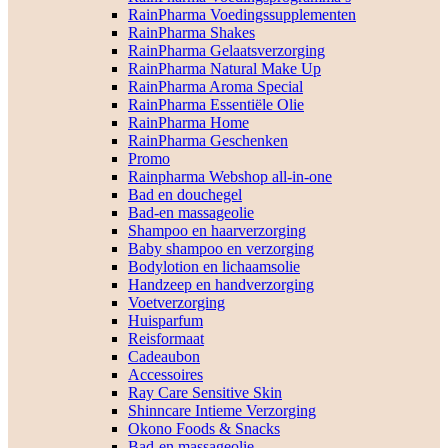
RainPharma Voedingssupplementen
RainPharma Shakes
RainPharma Gelaatsverzorging
RainPharma Natural Make Up
RainPharma Aroma Special
RainPharma Essentiële Olie
RainPharma Home
RainPharma Geschenken
Promo
Rainpharma Webshop all-in-one
Bad en douchegel
Bad-en massageolie
Shampoo en haarverzorging
Baby shampoo en verzorging
Bodylotion en lichaamsolie
Handzeep en handverzorging
Voetverzorging
Huisparfum
Reisformaat
Cadeaubon
Accessoires
Ray Care Sensitive Skin
Shinncare Intieme Verzorging
Okono Foods & Snacks
Bad-en massageolie