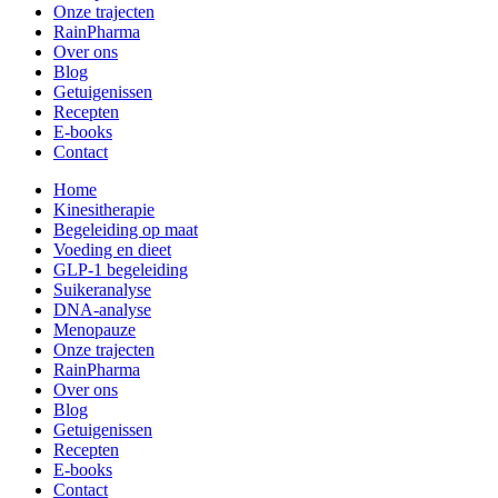
Onze trajecten
RainPharma
Over ons
Blog
Getuigenissen
Recepten
E-books
Contact
Home
Kinesitherapie
Begeleiding op maat
Voeding en dieet
GLP-1 begeleiding
Suikeranalyse
DNA-analyse
Menopauze
Onze trajecten
RainPharma
Over ons
Blog
Getuigenissen
Recepten
E-books
Contact