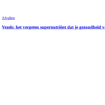
Afvallen
Vezels: het vergeten supernutriënt dat je gezondheid 