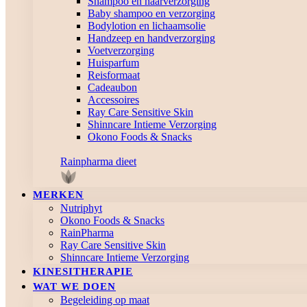
Shampoo en haarverzorging
Baby shampoo en verzorging
Bodylotion en lichaamsolie
Handzeep en handverzorging
Voetverzorging
Huisparfum
Reisformaat
Cadeaubon
Accessoires
Ray Care Sensitive Skin
Shinncare Intieme Verzorging
Okono Foods & Snacks
Rainpharma dieet
MERKEN
Nutriphyt
Okono Foods & Snacks
RainPharma
Ray Care Sensitive Skin
Shinncare Intieme Verzorging
KINESITHERAPIE
WAT WE DOEN
Begeleiding op maat