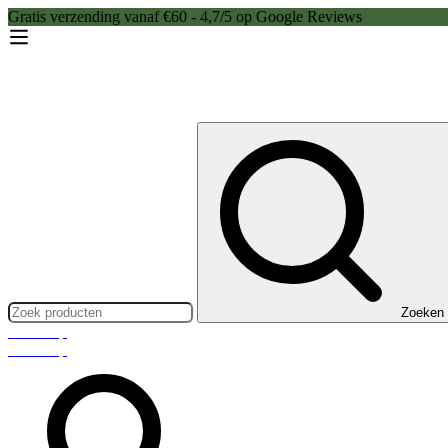
Gratis verzending vanaf €60 - 4,7/5 op Google Reviews
Zoeken:
Zoeken
Webshop
Webshop