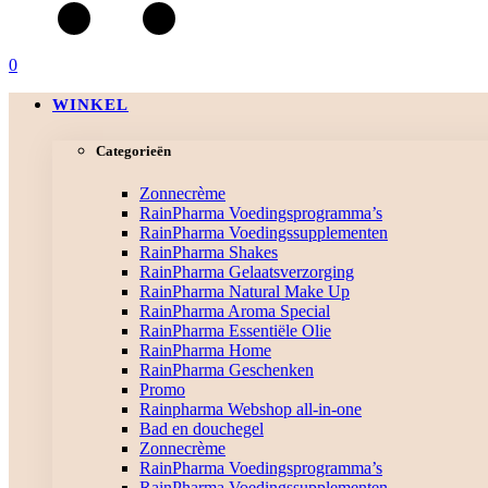
0
WINKEL
Categorieën
Zonnecrème
RainPharma Voedingsprogramma’s
RainPharma Voedingssupplementen
RainPharma Shakes
RainPharma Gelaatsverzorging
RainPharma Natural Make Up
RainPharma Aroma Special
RainPharma Essentiële Olie
RainPharma Home
RainPharma Geschenken
Promo
Rainpharma Webshop all-in-one
Bad en douchegel
Zonnecrème
RainPharma Voedingsprogramma’s
RainPharma Voedingssupplementen