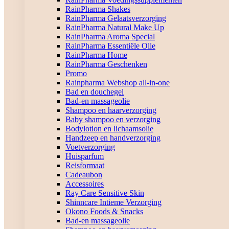
RainPharma Shakes
RainPharma Gelaatsverzorging
RainPharma Natural Make Up
RainPharma Aroma Special
RainPharma Essentiële Olie
RainPharma Home
RainPharma Geschenken
Promo
Rainpharma Webshop all-in-one
Bad en douchegel
Bad-en massageolie
Shampoo en haarverzorging
Baby shampoo en verzorging
Bodylotion en lichaamsolie
Handzeep en handverzorging
Voetverzorging
Huisparfum
Reisformaat
Cadeaubon
Accessoires
Ray Care Sensitive Skin
Shinncare Intieme Verzorging
Okono Foods & Snacks
Bad-en massageolie