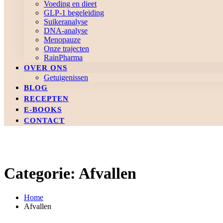
Voeding en dieet
GLP-1 begeleiding
Suikeranalyse
DNA-analyse
Menopauze
Onze trajecten
RainPharma
OVER ONS
Getuigenissen
BLOG
RECEPTEN
E-BOOKS
CONTACT
Categorie: Afvallen
Home
Afvallen