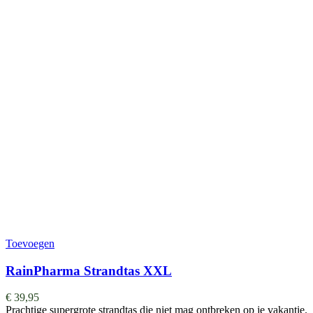
Toevoegen
RainPharma Strandtas XXL
€
39,95
Prachtige supergrote strandtas die niet mag ontbreken op je vakantie.