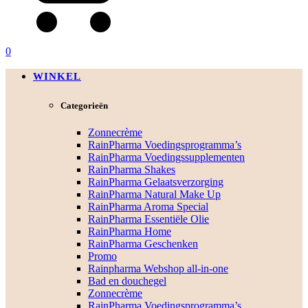
0
WINKEL
Categorieën
Zonnecrème
RainPharma Voedingsprogramma’s
RainPharma Voedingssupplementen
RainPharma Shakes
RainPharma Gelaatsverzorging
RainPharma Natural Make Up
RainPharma Aroma Special
RainPharma Essentiële Olie
RainPharma Home
RainPharma Geschenken
Promo
Rainpharma Webshop all-in-one
Bad en douchegel
Zonnecrème
RainPharma Voedingsprogramma’s