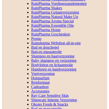
RainPharma Voedingssupplementen
RainPharma Shakes
RainPharma Gelaatsverzorging
RainPharma Natural Make Up
RainPharma Aroma Special
RainPharma Essentiële Olie
RainPharma Home
RainPharma Geschenken
Promo
Rainpharma Webshop all-in-one
Bad en douchegel
Bad-en massageolie
Shampoo en haarverzorging
Baby shampoo en verzorging
Bodylotion en lichaamsolie
Handzeep en handverzorging
Voetverzorging
Huisparfum
Reisformaat
Cadeaubon
Accessoires
Ray Care Sensitive Skin
Shinncare Intieme Verzorging
Okono Foods & Snacks
Bad-en massageolie