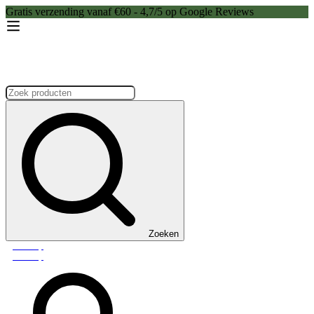
Gratis verzending vanaf €60 - 4,7/5 op Google Reviews
Zoeken:
Zoeken
Webshop
Webshop