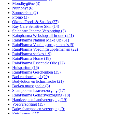
Mondhygiëne
(3)
Nutriphyt
(6)
Zonnecrème
(2)
Promo
(3)
Okono Foods & Snacks
(27)
Ray Care Sensitive Skin
(14)
Shinncare Intieme Verzorging
(3)
Rainpharma Webshop all-in-one
(241)
RainPharma Natural Make Up
(51)
RainPharma Voedingsprogramma's
(5)
RainPharma Voedingssupplementen
(22)
RainPharma shakes
(19)
RainPharma Home
(19)
RainPharma Essentiële Olie
(22)
Huisparfum
(16)
RainPharma Geschenken
(35)
Bad en douchegel
(29)
Bodylotion en lichaamsolie
(21)
Bad-en massageolie
(8)
Shampoo en haarverzorging
(17)
RainPharma Gelaatsverzorging
(18)
Handzeep en handverzorging
(19)
Voetverzorging
(15)
Baby shampoo en verzorging
(9)
Reisformaat
(22)