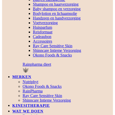
Shampoo en haarverzorging
Baby shampoo en verzorging
Bodylotion en lichaamsolie
Handzeep en handverzorging
Voetverzorging
Huisparfum
Reisformaat
Cadeaubon
Accessoires
Ray Care Sensitive Skin
Shinncare Intieme Verzorging
Okono Foods & Snacks
Rainpharma dieet
MERKEN
Nutriphyt
Okono Foods & Snacks
RainPharma
Ray Care Sensitive Skin
Shinncare Intieme Verzorging
KINESITHERAPIE
WAT WE DOEN