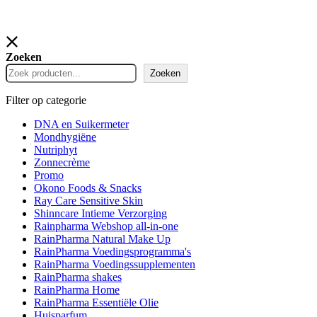
Zoeken
Zoeken
Filter op categorie
DNA en Suikermeter
Mondhygiëne
Nutriphyt
Zonnecrème
Promo
Okono Foods & Snacks
Ray Care Sensitive Skin
Shinncare Intieme Verzorging
Rainpharma Webshop all-in-one
RainPharma Natural Make Up
RainPharma Voedingsprogramma's
RainPharma Voedingssupplementen
RainPharma shakes
RainPharma Home
RainPharma Essentiële Olie
Huisparfum