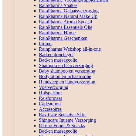
RainPharma Shakes
RainPharma Gelaatsverzorging
RainPharma Natural Make Up
RainPharma Aroma Special
RainPharma Essentiële Olie
RainPharma Home
RainPharma Geschenken
Promo
Rainpharma Webshop all-in-one
Bad en douchegel
Bad-en massageolie
Shampoo en haarverzorging
Baby shampoo en verzorging
Bodylotion en lichaamsolie
Handzeep en handverzorging
Voetverzorging
Huisparfum
Reisformaat
Cadeaubon
Accessoires
Ray Care Sensitive Skin
Shinncare Intieme Verzorging
Okono Foods & Snacks
Bad-en massageolie