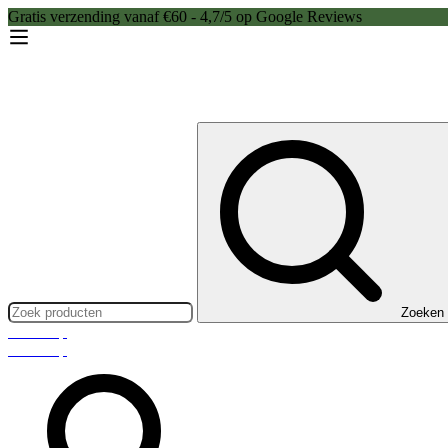
Gratis verzending vanaf €60 - 4,7/5 op Google Reviews
Zoeken:
Zoeken
Webshop
Webshop