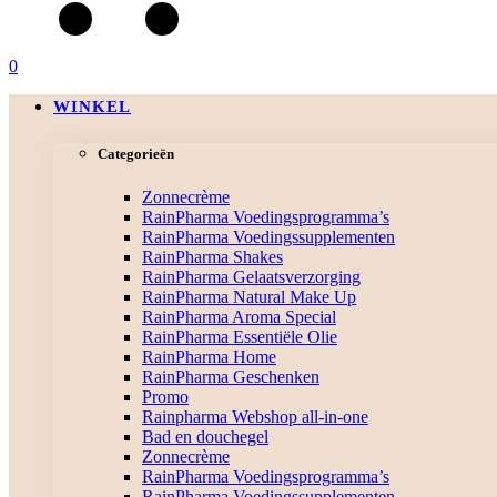
0
WINKEL
Categorieën
Zonnecrème
RainPharma Voedingsprogramma’s
RainPharma Voedingssupplementen
RainPharma Shakes
RainPharma Gelaatsverzorging
RainPharma Natural Make Up
RainPharma Aroma Special
RainPharma Essentiële Olie
RainPharma Home
RainPharma Geschenken
Promo
Rainpharma Webshop all-in-one
Bad en douchegel
Zonnecrème
RainPharma Voedingsprogramma’s
RainPharma Voedingssupplementen