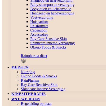
Shampoo en haarverzorging
Baby shampoo en verzorging
Bodylotion en lichaamsolie
Handzeep en handverzorging
Voetverzorging
Huisparfum
Reisformaat
Cadeaubon
Accessoires
Ray Care Sensitive Skin
Shinncare Intieme Verzorging
Okono Foods & Snacks
Rainpharma dieet
MERKEN
Nutriphyt
Okono Foods & Snacks
RainPharma
Ray Care Sensitive Skin
Shinncare Intieme Verzorging
KINESITHERAPIE
WAT WE DOEN
Begeleiding op maat