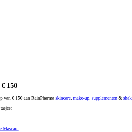
 € 150
oop van € 150 aan RainPharma
skincare
,
make-up
,
supplementen
&
shak
tasjes:
e Mascara