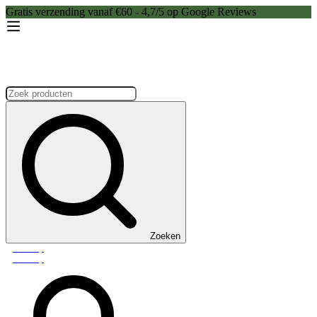
Gratis verzending vanaf €60 - 4,7/5 op Google Reviews
Zoeken:
Zoeken
Webshop
Webshop