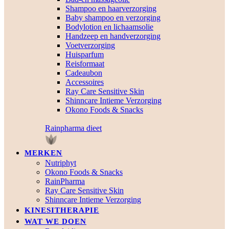
Shampoo en haarverzorging
Baby shampoo en verzorging
Bodylotion en lichaamsolie
Handzeep en handverzorging
Voetverzorging
Huisparfum
Reisformaat
Cadeaubon
Accessoires
Ray Care Sensitive Skin
Shinncare Intieme Verzorging
Okono Foods & Snacks
Rainpharma dieet
MERKEN
Nutriphyt
Okono Foods & Snacks
RainPharma
Ray Care Sensitive Skin
Shinncare Intieme Verzorging
KINESITHERAPIE
WAT WE DOEN