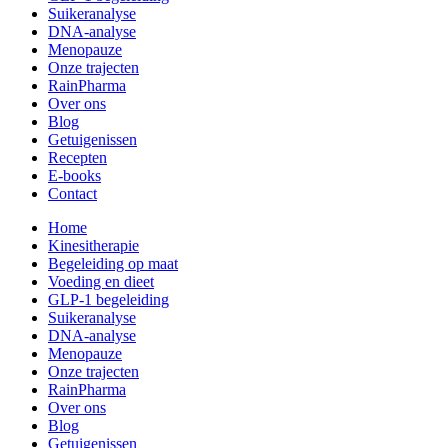
Suikeranalyse
DNA-analyse
Menopauze
Onze trajecten
RainPharma
Over ons
Blog
Getuigenissen
Recepten
E-books
Contact
Home
Kinesitherapie
Begeleiding op maat
Voeding en dieet
GLP-1 begeleiding
Suikeranalyse
DNA-analyse
Menopauze
Onze trajecten
RainPharma
Over ons
Blog
Getuigenissen