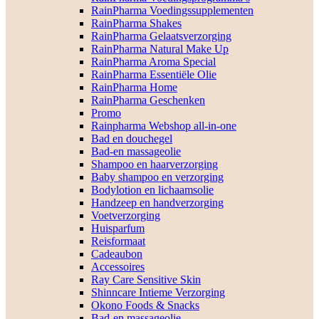
RainPharma Voedingssupplementen
RainPharma Shakes
RainPharma Gelaatsverzorging
RainPharma Natural Make Up
RainPharma Aroma Special
RainPharma Essentiële Olie
RainPharma Home
RainPharma Geschenken
Promo
Rainpharma Webshop all-in-one
Bad en douchegel
Bad-en massageolie
Shampoo en haarverzorging
Baby shampoo en verzorging
Bodylotion en lichaamsolie
Handzeep en handverzorging
Voetverzorging
Huisparfum
Reisformaat
Cadeaubon
Accessoires
Ray Care Sensitive Skin
Shinncare Intieme Verzorging
Okono Foods & Snacks
Bad-en massageolie