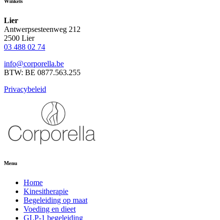
Winkels
Lier
Antwerpsesteenweg 212
2500 Lier
03 488 02 74
info@corporella.be
BTW: BE 0877.563.255
Privacybeleid
Menu
Home
Kinesitherapie
Begeleiding op maat
Voeding en dieet
GLP-1 begeleiding