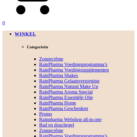
0
WINKEL
Categorieën
Zonnecrème
RainPharma Voedingsprogramma’s
RainPharma Voedingssupplementen
RainPharma Shakes
RainPharma Gelaatsverzorging
RainPharma Natural Make Up
RainPharma Aroma Special
RainPharma Essentiële Olie
RainPharma Home
RainPharma Geschenken
Promo
Rainpharma Webshop all-in-one
Bad en douchegel
Zonnecrème
RainPharma Voedingsprogramma’s