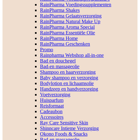
RainPharma Voedingssupplementen
RainPharma Shakes
RainPharma Gelaatsverzorging
RainPharma Natural Make Up
RainPharma Aroma Special
RainPharma Essentiële Olie
RainPharma Home
RainPharma Geschenken
Promo
Rainpharma Webshop all-in-one
Bad en douchegel
Bad-en massageolie
Shampoo en haarverzorging
Baby shampoo en verzorging
Bodylotion en lichaamsolie
Handzeep en handverzorging
Voetverzorging
Huisparfum
Reisformaat
Cadeaubon
Accessoires
Ray Care Sensitive Skin
Shinncare Intieme Verzorging
Okono Foods & Snacks
Bad-en massageolie