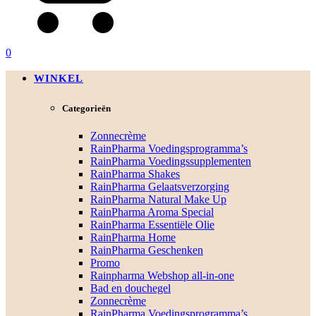
0
WINKEL
Categorieën
Zonnecrème
RainPharma Voedingsprogramma’s
RainPharma Voedingssupplementen
RainPharma Shakes
RainPharma Gelaatsverzorging
RainPharma Natural Make Up
RainPharma Aroma Special
RainPharma Essentiële Olie
RainPharma Home
RainPharma Geschenken
Promo
Rainpharma Webshop all-in-one
Bad en douchegel
Zonnecrème
RainPharma Voedingsprogramma’s