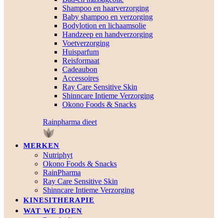
Shampoo en haarverzorging
Baby shampoo en verzorging
Bodylotion en lichaamsolie
Handzeep en handverzorging
Voetverzorging
Huisparfum
Reisformaat
Cadeaubon
Accessoires
Ray Care Sensitive Skin
Shinncare Intieme Verzorging
Okono Foods & Snacks
Rainpharma dieet
MERKEN
Nutriphyt
Okono Foods & Snacks
RainPharma
Ray Care Sensitive Skin
Shinncare Intieme Verzorging
KINESITHERAPIE
WAT WE DOEN