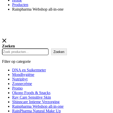
Home
Producten
Rainpharma Webshop all-in-one
Zoeken
Zoeken
Filter op categorie
DNA en Suikermeter
Mondhygiëne
Nutriphyt
Zonnecrème
Promo
Okono Foods & Snacks
Ray Care Sensitive Skin
Shinncare Intieme Verzorging
Rainpharma Webshop all-in-one
RainPharma Natural Make Up