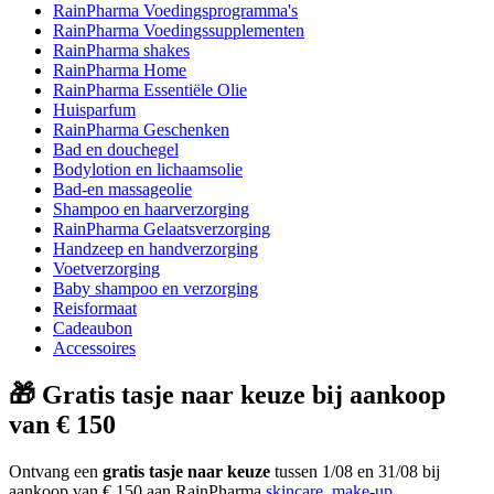
RainPharma Voedingsprogramma's
RainPharma Voedingssupplementen
RainPharma shakes
RainPharma Home
RainPharma Essentiële Olie
Huisparfum
RainPharma Geschenken
Bad en douchegel
Bodylotion en lichaamsolie
Bad-en massageolie
Shampoo en haarverzorging
RainPharma Gelaatsverzorging
Handzeep en handverzorging
Voetverzorging
Baby shampoo en verzorging
Reisformaat
Cadeaubon
Accessoires
🎁 Gratis tasje naar keuze bij aankoop
van € 150
Ontvang een
gratis tasje naar keuze
tussen 1/08 en 31/08 bij
aankoop van € 150 aan RainPharma
skincare
,
make-up
,